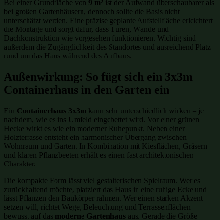
Bei einer Grundfläche von
9 m²
ist der Aufwand überschaubarer als
bei großen Gartenhäusern, dennoch sollte die Basis nicht
unterschätzt werden. Eine präzise geplante Aufstellfläche erleichtert
die Montage und sorgt dafür, dass Türen, Wände und
Dachkonstruktion wie vorgesehen funktionieren. Wichtig sind
außerdem die Zugänglichkeit des Standortes und ausreichend Platz
rund um das Haus während des Aufbaus.
Außenwirkung: So fügt sich ein 3x3m
Containerhaus in den Garten ein
Ein
Containerhaus 3x3m
kann sehr unterschiedlich wirken – je
nachdem, wie es ins Umfeld eingebettet wird. Vor einer grünen
Hecke wirkt es wie ein moderner Ruhepunkt. Neben einer
Holzterrasse entsteht ein harmonischer Übergang zwischen
Wohnraum und Garten. In Kombination mit Kiesflächen, Gräsern
und klaren Pflanzbeeten erhält es einen fast architektonischen
Charakter.
Die kompakte Form lässt viel gestalterischen Spielraum. Wer es
zurückhaltend möchte, platziert das Haus in eine ruhige Ecke und
lässt Pflanzen den Baukörper rahmen. Wer einen starken Akzent
setzen will, richtet Wege, Beleuchtung und Terrassenflächen
bewusst auf das
moderne Gartenhaus
aus. Gerade die Größe