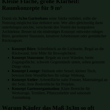
Kleine Fläche, große Klarheit:
Raumkonzepte für 9 m²
Damit ein
3x3m Gartenhaus
seine Stärke entfaltet, sollte die
Nutzung möglichst klar definiert sein. Wer alles gleichzeitig darin
unterbringen möchte, verschenkt den Vorteil der kompakten
Architektur. Besser ist ein eindeutiges Konzept: entweder ruhiges
Büro, geordneter Stauraum, kreativer Arbeitsraum oder gemütlicher
Rückzugsort.
Konzept Büro
: Schreibtisch an die Lichtseite, Regal an die
Rückwand, freie Mitte für Beweglichkeit.
Konzept Stauraum
: Regale an zwei Wänden, breite
Zugangsfläche, schwere Gegenstände unten, selten genutzte
Dinge oben.
Konzept Lounge
: Sitzbank oder Sessel, kleiner Tisch,
bewusst freie Wandflächen für ruhige Wirkung.
Konzept Atelier
: Arbeitsfläche nahe Fenster, Materialregal an
der Seite, freie Bodenfläche für Projekte.
Konzept Gartenorganisation
: Klare Bereiche für
Werkzeuge, Textilien, Pflanzzubehör und saisonale
Ausstattung.
Warum Käufer das Maß 3x3m so oft