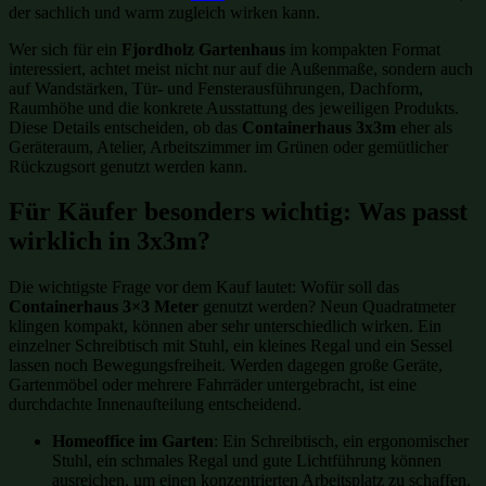
der sachlich und warm zugleich wirken kann.
Wer sich für ein
Fjordholz Gartenhaus
im kompakten Format
interessiert, achtet meist nicht nur auf die Außenmaße, sondern auch
auf Wandstärken, Tür- und Fensterausführungen, Dachform,
Raumhöhe und die konkrete Ausstattung des jeweiligen Produkts.
Diese Details entscheiden, ob das
Containerhaus 3x3m
eher als
Geräteraum, Atelier, Arbeitszimmer im Grünen oder gemütlicher
Rückzugsort genutzt werden kann.
Für Käufer besonders wichtig: Was passt
wirklich in 3x3m?
Die wichtigste Frage vor dem Kauf lautet: Wofür soll das
Containerhaus 3×3 Meter
genutzt werden? Neun Quadratmeter
klingen kompakt, können aber sehr unterschiedlich wirken. Ein
einzelner Schreibtisch mit Stuhl, ein kleines Regal und ein Sessel
lassen noch Bewegungsfreiheit. Werden dagegen große Geräte,
Gartenmöbel oder mehrere Fahrräder untergebracht, ist eine
durchdachte Innenaufteilung entscheidend.
Homeoffice im Garten
: Ein Schreibtisch, ein ergonomischer
Stuhl, ein schmales Regal und gute Lichtführung können
ausreichen, um einen konzentrierten Arbeitsplatz zu schaffen.