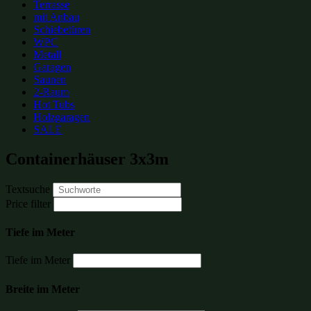
Terrasse
mit Anbau
Schiebetüren
WPC
Metall
Garagen
Saunen
2-Raum
Hot Tubs
Holzgaragen
SALE
Containerhäuser 3x3m
Textsuche
Price filter
Tiefe im Meter
Tiefe im Meter
Breite im Meter