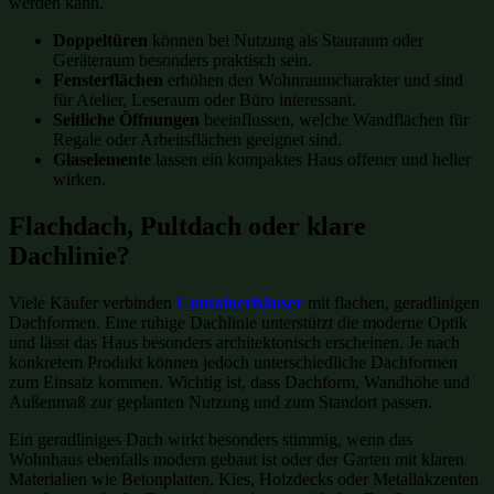
werden kann.
Doppeltüren
können bei Nutzung als Stauraum oder
Geräteraum besonders praktisch sein.
Fensterflächen
erhöhen den Wohnraumcharakter und sind
für Atelier, Leseraum oder Büro interessant.
Seitliche Öffnungen
beeinflussen, welche Wandflächen für
Regale oder Arbeitsflächen geeignet sind.
Glaselemente
lassen ein kompaktes Haus offener und heller
wirken.
Flachdach, Pultdach oder klare
Dachlinie?
Viele Käufer verbinden
Containerhäuser
mit flachen, geradlinigen
Dachformen. Eine ruhige Dachlinie unterstützt die moderne Optik
und lässt das Haus besonders architektonisch erscheinen. Je nach
konkretem Produkt können jedoch unterschiedliche Dachformen
zum Einsatz kommen. Wichtig ist, dass Dachform, Wandhöhe und
Außenmaß zur geplanten Nutzung und zum Standort passen.
Ein geradliniges Dach wirkt besonders stimmig, wenn das
Wohnhaus ebenfalls modern gebaut ist oder der Garten mit klaren
Materialien wie Betonplatten, Kies, Holzdecks oder Metallakzenten