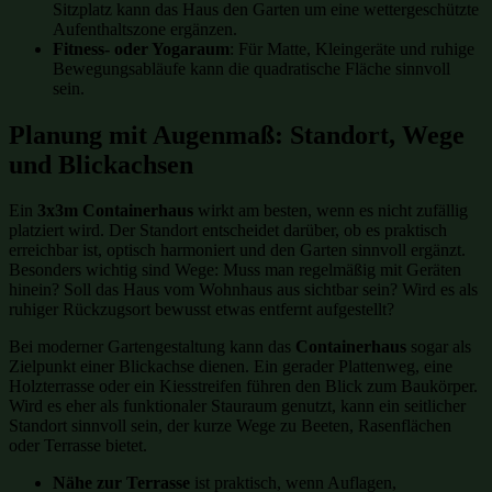
Sitzplatz kann das Haus den Garten um eine wettergeschützte
Aufenthaltszone ergänzen.
Fitness- oder Yogaraum
: Für Matte, Kleingeräte und ruhige
Bewegungsabläufe kann die quadratische Fläche sinnvoll
sein.
Planung mit Augenmaß: Standort, Wege
und Blickachsen
Ein
3x3m Containerhaus
wirkt am besten, wenn es nicht zufällig
platziert wird. Der Standort entscheidet darüber, ob es praktisch
erreichbar ist, optisch harmoniert und den Garten sinnvoll ergänzt.
Besonders wichtig sind Wege: Muss man regelmäßig mit Geräten
hinein? Soll das Haus vom Wohnhaus aus sichtbar sein? Wird es als
ruhiger Rückzugsort bewusst etwas entfernt aufgestellt?
Bei moderner Gartengestaltung kann das
Containerhaus
sogar als
Zielpunkt einer Blickachse dienen. Ein gerader Plattenweg, eine
Holzterrasse oder ein Kiesstreifen führen den Blick zum Baukörper.
Wird es eher als funktionaler Stauraum genutzt, kann ein seitlicher
Standort sinnvoll sein, der kurze Wege zu Beeten, Rasenflächen
oder Terrasse bietet.
Nähe zur Terrasse
ist praktisch, wenn Auflagen,