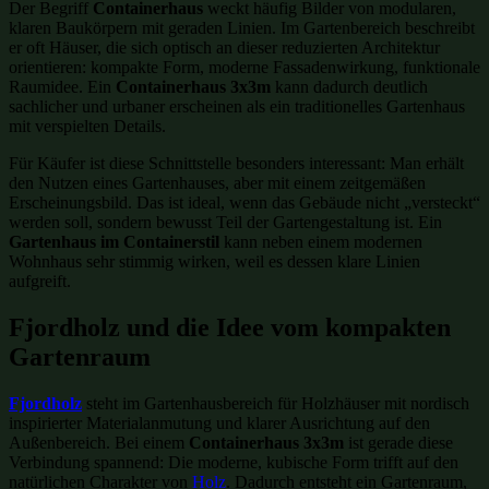
Der Begriff
Containerhaus
weckt häufig Bilder von modularen,
klaren Baukörpern mit geraden Linien. Im Gartenbereich beschreibt
er oft Häuser, die sich optisch an dieser reduzierten Architektur
orientieren: kompakte Form, moderne Fassadenwirkung, funktionale
Raumidee. Ein
Containerhaus 3x3m
kann dadurch deutlich
sachlicher und urbaner erscheinen als ein traditionelles Gartenhaus
mit verspielten Details.
Für Käufer ist diese Schnittstelle besonders interessant: Man erhält
den Nutzen eines Gartenhauses, aber mit einem zeitgemäßen
Erscheinungsbild. Das ist ideal, wenn das Gebäude nicht „versteckt“
werden soll, sondern bewusst Teil der Gartengestaltung ist. Ein
Gartenhaus im Containerstil
kann neben einem modernen
Wohnhaus sehr stimmig wirken, weil es dessen klare Linien
aufgreift.
Fjordholz und die Idee vom kompakten
Gartenraum
Fjordholz
steht im Gartenhausbereich für Holzhäuser mit nordisch
inspirierter Materialanmutung und klarer Ausrichtung auf den
Außenbereich. Bei einem
Containerhaus 3x3m
ist gerade diese
Verbindung spannend: Die moderne, kubische Form trifft auf den
natürlichen Charakter von
Holz
. Dadurch entsteht ein Gartenraum,