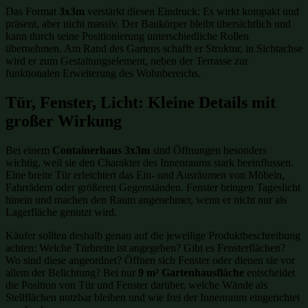
Das Format
3x3m
verstärkt diesen Eindruck: Es wirkt kompakt und
präsent, aber nicht massiv. Der Baukörper bleibt übersichtlich und
kann durch seine Positionierung unterschiedliche Rollen
übernehmen. Am Rand des Gartens schafft er Struktur, in Sichtachse
wird er zum Gestaltungselement, neben der Terrasse zur
funktionalen Erweiterung des Wohnbereichs.
Tür, Fenster, Licht: Kleine Details mit
großer Wirkung
Bei einem
Containerhaus 3x3m
sind Öffnungen besonders
wichtig, weil sie den Charakter des Innenraums stark beeinflussen.
Eine breite Tür erleichtert das Ein- und Ausräumen von Möbeln,
Fahrrädern oder größeren Gegenständen. Fenster bringen Tageslicht
hinein und machen den Raum angenehmer, wenn er nicht nur als
Lagerfläche genutzt wird.
Käufer sollten deshalb genau auf die jeweilige Produktbeschreibung
achten: Welche Türbreite ist angegeben? Gibt es Fensterflächen?
Wo sind diese angeordnet? Öffnen sich Fenster oder dienen sie vor
allem der Belichtung? Bei nur
9 m² Gartenhausfläche
entscheidet
die Position von Tür und Fenster darüber, welche Wände als
Stellflächen nutzbar bleiben und wie frei der Innenraum eingerichtet