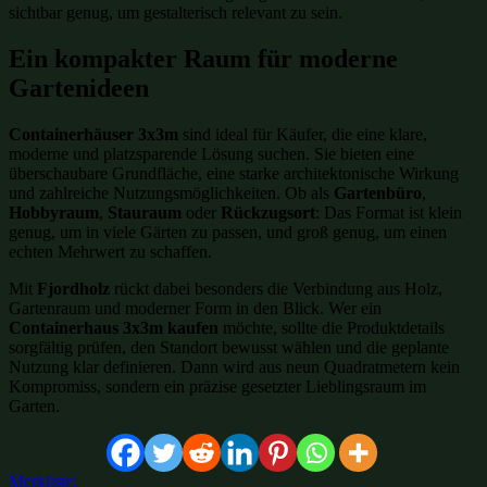
sichtbar genug, um gestalterisch relevant zu sein.
Ein kompakter Raum für moderne
Gartenideen
Containerhäuser 3x3m
sind ideal für Käufer, die eine klare,
moderne und platzsparende Lösung suchen. Sie bieten eine
überschaubare Grundfläche, eine starke architektonische Wirkung
und zahlreiche Nutzungsmöglichkeiten. Ob als
Gartenbüro
,
Hobbyraum
,
Stauraum
oder
Rückzugsort
: Das Format ist klein
genug, um in viele Gärten zu passen, und groß genug, um einen
echten Mehrwert zu schaffen.
Mit
Fjordholz
rückt dabei besonders die Verbindung aus Holz,
Gartenraum und moderner Form in den Blick. Wer ein
Containerhaus 3x3m kaufen
möchte, sollte die Produktdetails
sorgfältig prüfen, den Standort bewusst wählen und die geplante
Nutzung klar definieren. Dann wird aus neun Quadratmetern kein
Kompromiss, sondern ein präzise gesetzter Lieblingsraum im
Garten.
Merkliste: