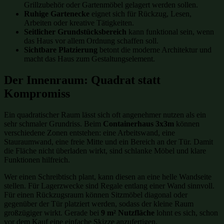
Grillzubehör oder Gartenmöbel gelagert werden sollen.
Ruhige Gartenecke
eignet sich für Rückzug, Lesen,
Arbeiten oder kreative Tätigkeiten.
Seitlicher Grundstücksbereich
kann funktional sein, wenn
das Haus vor allem Ordnung schaffen soll.
Sichtbare Platzierung
betont die moderne Architektur und
macht das Haus zum Gestaltungselement.
Der Innenraum: Quadrat statt
Kompromiss
Ein quadratischer Raum lässt sich oft angenehmer nutzen als ein
sehr schmaler Grundriss. Beim
Containerhaus 3x3m
können
verschiedene Zonen entstehen: eine Arbeitswand, eine
Stauraumwand, eine freie Mitte und ein Bereich an der Tür. Damit
die Fläche nicht überladen wirkt, sind schlanke Möbel und klare
Funktionen hilfreich.
Wer einen Schreibtisch plant, kann diesen an eine helle Wandseite
stellen. Für Lagerzwecke sind Regale entlang einer Wand sinnvoll.
Für einen Rückzugsraum können Sitzmöbel diagonal oder
gegenüber der Tür platziert werden, sodass der kleine Raum
großzügiger wirkt. Gerade bei
9 m² Nutzfläche
lohnt es sich, schon
vor dem Kauf eine einfache Skizze anzufertigen.