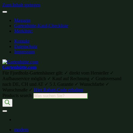
Zum Inhalt springen
Magazin
Gartenhütte-Kauf-Checkliste
Merkliste:
Kontakt
Datenschutz
Impressum
Gartenhütte.com
Für Fjordholz-Gartenhäuser gilt: ✓ direkt vom Hersteller ✓
Aufbauservice möglich ✓ Kauf auf Rechnung ✓ Gratisversand
nach DE, CH und AT ✓ 5 J. Garantie ✓ Wunschfarbe ✓
Wunschmaße ✓
Hier Rabatt-Code erhalten
Products search
modern