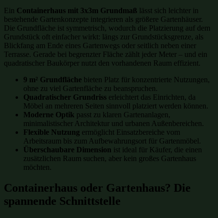
Ein
Containerhaus mit 3x3m Grundmaß
lässt sich leichter in
bestehende Gartenkonzepte integrieren als größere Gartenhäuser.
Die Grundfläche ist symmetrisch, wodurch die Platzierung auf dem
Grundstück oft einfacher wirkt: längs zur Grundstücksgrenze, als
Blickfang am Ende eines Gartenwegs oder seitlich neben einer
Terrasse. Gerade bei begrenzter Fläche zählt jeder Meter – und ein
quadratischer Baukörper nutzt den vorhandenen Raum effizient.
9 m² Grundfläche
bieten Platz für konzentrierte Nutzungen,
ohne zu viel Gartenfläche zu beanspruchen.
Quadratischer Grundriss
erleichtert das Einrichten, da
Möbel an mehreren Seiten sinnvoll platziert werden können.
Moderne Optik
passt zu klaren Gartenanlagen,
minimalistischer Architektur und urbanen Außenbereichen.
Flexible Nutzung
ermöglicht Einsatzbereiche vom
Arbeitsraum bis zum Aufbewahrungsort für Gartenmöbel.
Überschaubare Dimension
ist ideal für Käufer, die einen
zusätzlichen Raum suchen, aber kein großes Gartenhaus
möchten.
Containerhaus oder Gartenhaus? Die
spannende Schnittstelle