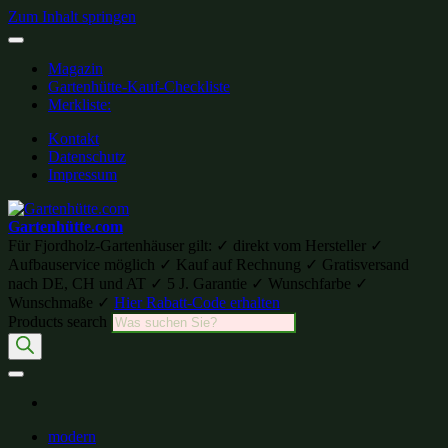
Zum Inhalt springen
Magazin
Gartenhütte-Kauf-Checkliste
Merkliste:
Kontakt
Datenschutz
Impressum
Gartenhütte.com
Für Fjordholz-Gartenhäuser gilt: ✓ direkt vom Hersteller ✓
Aufbauservice möglich ✓ Kauf auf Rechnung ✓ Gratisversand
nach DE, CH und AT ✓ 5 J. Garantie ✓ Wunschfarbe ✓
Wunschmaße ✓
Hier Rabatt-Code erhalten
Products search
modern