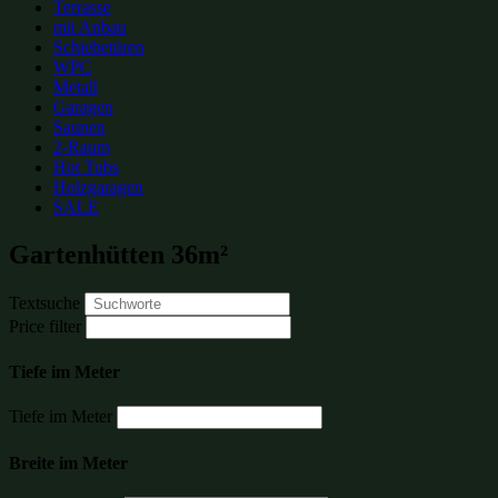
Terrasse
mit Anbau
Schiebetüren
WPC
Metall
Garagen
Saunen
2-Raum
Hot Tubs
Holzgaragen
SALE
Gartenhütten 36m²
Textsuche
Price filter
Tiefe im Meter
Tiefe im Meter
Breite im Meter