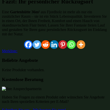
Fazit: Ihr persönlicher Rückzugsort
Eine
Gartenhütte 36m²
aus Fjordholz ist mehr als nur ein
zusätzlicher Raum – sie ist ein Stück Lebensqualität. Investieren Sie
in einen Ort, der Ihnen Freiheit, Komfort und einen Hauch von
skandinavischem Flair bietet. Lassen Sie Ihrer Fantasie freien Lauf
und gestalten Sie Ihren ganz persönlichen Rückzugsort im Einklang
mit der Natur.
Merkliste:
Beliebte Angebote
Keine Produkte vorhanden.
Kostenlose Beratung
Haben Sie Fragen zu einem Produkt oder wünschen Sie Angebote
nach Ihren speziellen Kriterien per E-Mail?
Schreiben Sie uns - Wir beraten Sie gern!