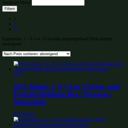
Breite im Meter
Filtern
1
2
→
Ergebnisse 1 – 8 von 10 werden angezeigt
Nach Preis sortiert:
absteigend
26%
26% Rabatt ✓ 6 × 6 m | Ferien- und
Freizeit Holzhaus Ber | Terrasse |
Massivholz
€
33,799.00