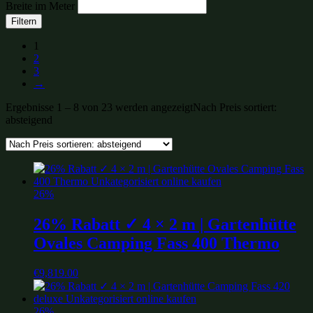
Breite im Meter
Filtern
1
2
3
→
Ergebnisse 1 – 8 von 23 werden angezeigt
Nach Preis sortiert:
absteigend
26%
26% Rabatt ✓ 4 × 2 m | Gartenhütte
Ovales Camping Fass 400 Thermo
€
9,819.00
26%