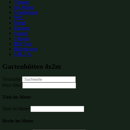
Terrasse
mit Anbau
Schiebetüren
WPC
Metall
Garagen
Saunen
2-Raum
Hot Tubs
Holzgaragen
SALE %
Gartenhütten 4x2m
Textsuche
Price filter
Tiefe im Meter
Tiefe im Meter
Breite im Meter