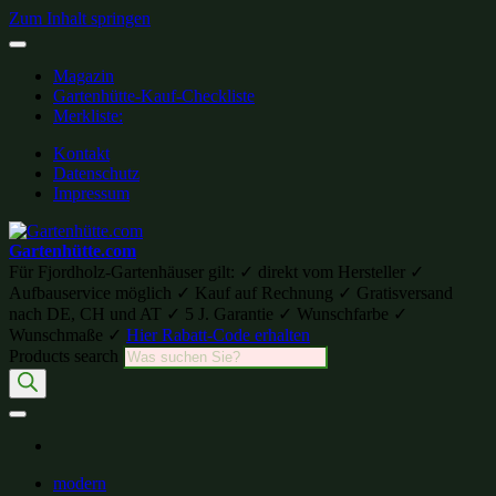
Zum Inhalt springen
Magazin
Gartenhütte-Kauf-Checkliste
Merkliste:
Kontakt
Datenschutz
Impressum
Gartenhütte.com
Für Fjordholz-Gartenhäuser gilt: ✓ direkt vom Hersteller ✓
Aufbauservice möglich ✓ Kauf auf Rechnung ✓ Gratisversand
nach DE, CH und AT ✓ 5 J. Garantie ✓ Wunschfarbe ✓
Wunschmaße ✓
Hier Rabatt-Code erhalten
Products search
modern