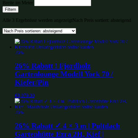
Breite im Meter
Filtern
Alle 3 Ergebnisse werden angezeigt
Nach Preis sortiert: absteigend
26%
26% Rabatt ! Fjordholz
Gartenlounge Modell York 70 /
Kiefer/Pin
€
8,079.00
26%
26% Rabatt ✓ 4 × 3 m | Pultdach
Gartenhütte Ezra 2H, Kief |