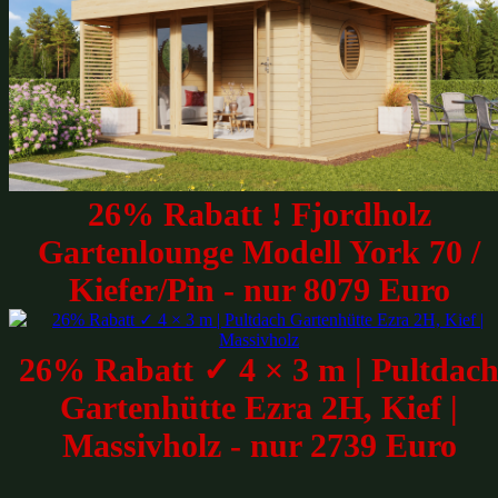
26% Rabatt ! Fjordholz
Gartenlounge Modell York 70 /
Kiefer/Pin - nur 8079 Euro
26% Rabatt ✓ 4 × 3 m | Pultdac
Gartenhütte Ezra 2H, Kief |
Massivholz - nur 2739 Euro