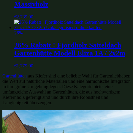
Massivholz
€
2,739.00
26%
26% Rabatt ! Fjordholz Satteldach
Gartenhütte Modell Eliza 1A / 2x2m
€
1,779.00
Gartenhütten
aus Kiefer sind eine beliebte Wahl für Gartenliebhaber,
die Wert auf natürliche Materialien und eine harmonische Integration
in ihre grüne Umgebung legen. Diese Kategorie bietet eine
umfangreiche Auswahl an Gartenhütten, die aus hochwertigem
Kiefernholz gefertigt sind und durch ihre Robustheit und
Langlebigkeit überzeugen.