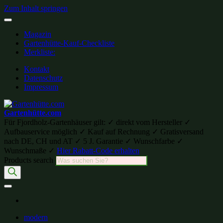
Zum Inhalt springen
Magazin
Gartenhütte-Kauf-Checkliste
Merkliste:
Kontakt
Datenschutz
Impressum
Gartenhütte.com
Für Fjordholz-Gartenhäuser gilt: ✓ direkt vom Hersteller ✓
Aufbauservice möglich ✓ Kauf auf Rechnung ✓ Gratisversand
nach DE, CH und AT ✓ 5 J. Garantie ✓ Wunschfarbe ✓
Wunschmaße ✓
Hier Rabatt-Code erhalten
Products search
modern