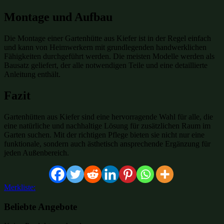
Montage und Aufbau
Die Montage einer Gartenhütte aus Kiefer ist in der Regel einfach
und kann von Heimwerkern mit grundlegenden handwerklichen
Fähigkeiten durchgeführt werden. Die meisten Modelle werden als
Bausatz geliefert, der alle notwendigen Teile und eine detaillierte
Anleitung enthält.
Fazit
Gartenhütten aus Kiefer sind eine hervorragende Wahl für alle, die
eine natürliche und nachhaltige Lösung für zusätzlichen Raum im
Garten suchen. Mit der richtigen Pflege bieten sie nicht nur eine
funktionale, sondern auch ästhetisch ansprechende Ergänzung für
jeden Außenbereich.
Merkliste:
Beliebte Angebote