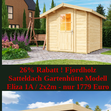
26% Rabatt ! Fjordholz
Satteldach Gartenhütte Modell
Eliza 1A / 2x2m - nur 1779 Euro