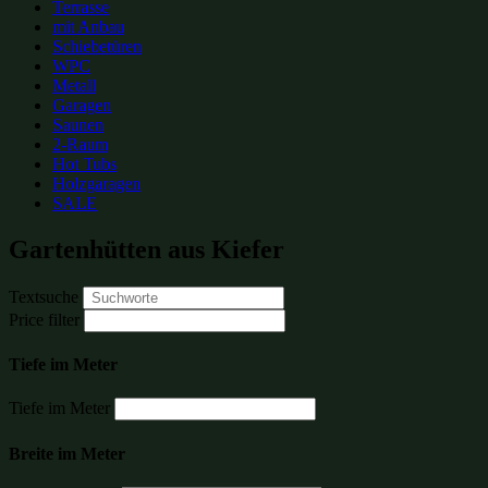
Terrasse
mit Anbau
Schiebetüren
WPC
Metall
Garagen
Saunen
2-Raum
Hot Tubs
Holzgaragen
SALE
Gartenhütten aus Kiefer
Textsuche
Price filter
Tiefe im Meter
Tiefe im Meter
Breite im Meter