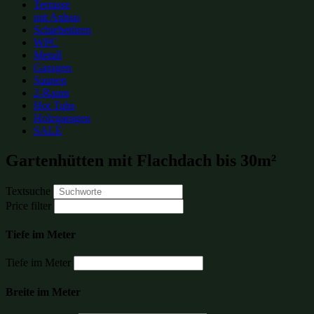
Terrasse
mit Anbau
Schiebetüren
WPC
Metall
Garagen
Saunen
2-Raum
Hot Tubs
Holzgaragen
SALE
Gartenhütten mit Flachdach bis 30m²
Textsuche
Price filter
Tiefe im Meter
Tiefe im Meter
Breite im Meter