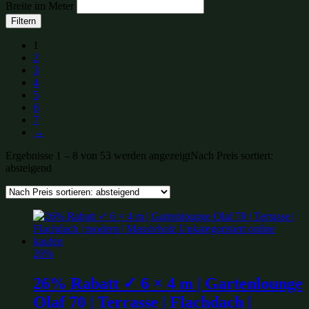
Breite im Meter
Filtern
1
2
3
4
5
6
7
→
Ergebnisse 1 – 8 von 53 werden angezeigt
Nach Preis sortiert:
absteigend
26%
26% Rabatt ✓ 6 × 4 m | Gartenlounge
Olaf 70 | Terrasse | Flachdach |