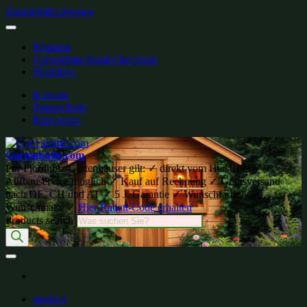
Zum Inhalt springen
Magazin
Gartenhütte-Kauf-Checkliste
Merkliste:
Kontakt
Datenschutz
Impressum
Gartenhütte.com
Für Fjordholz-Gartenhäuser gilt: ✓ direkt vom Hersteller ✓
Aufbauservice möglich ✓ Kauf auf Rechnung ✓ Gratisversand
nach DE, CH und AT ✓ 5 J. Garantie ✓ Wunschfarbe ✓
Wunschmaße ✓
Hier Rabatt-Code erhalten
Products search
modern