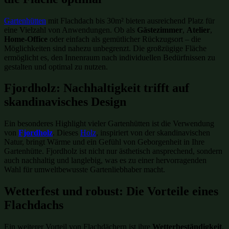
Gartenhütten
mit Flachdach bis 30m² bieten ausreichend Platz für
eine Vielzahl von Anwendungen. Ob als
Gästezimmer
,
Atelier
,
Home-Office
oder einfach als gemütlicher Rückzugsort – die
Möglichkeiten sind nahezu unbegrenzt. Die großzügige Fläche
ermöglicht es, den Innenraum nach individuellen Bedürfnissen zu
gestalten und optimal zu nutzen.
Fjordholz: Nachhaltigkeit trifft auf
skandinavisches Design
Ein besonderes Highlight vieler Gartenhütten ist die Verwendung
von
Fjordholz
. Dieses
Holz
, inspiriert von der skandinavischen
Natur, bringt Wärme und ein Gefühl von Geborgenheit in Ihre
Gartenhütte. Fjordholz ist nicht nur ästhetisch ansprechend, sondern
auch nachhaltig und langlebig, was es zu einer hervorragenden
Wahl für umweltbewusste Gartenliebhaber macht.
Wetterfest und robust: Die Vorteile eines
Flachdachs
Ein weiterer Vorteil von Flachdächern ist ihre
Wetterbeständigkeit
.