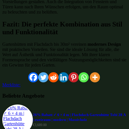
Vorstellungen gestalten. Auch die Integration von Fenstern und
Türen kann nach Ihren Wünschen erfolgen, um den Raum optimal
zu beleuchten und zu belüften.
Fazit: Die perfekte Kombination aus Stil
und Funktionalität
Gartenhütten mit Flachdach bis 30m² vereinen
modernes Design
mit praktischen Vorteilen. Sie sind die ideale Lösung für alle, die
Wert auf Ästhetik und Funktionalität legen. Mit ihrer klaren
Formensprache und den vielfältigen Nutzungsmöglichkeiten sind sie
ein Gewinn für jeden Garten.
Merkliste:
Beliebte Angebote
26% Rabatt ✓ 6 × 4 m | Flachdach Gartenhütte Tobi 28 A
| zweiraum | modern | Massivholz
€
3,689.00