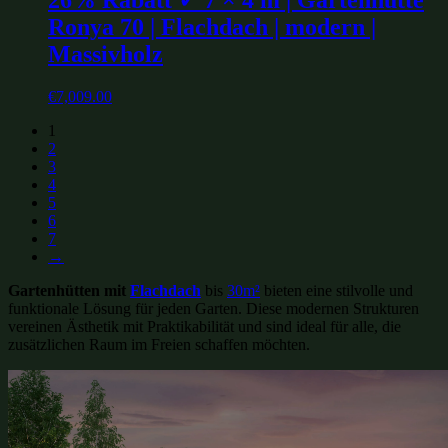
26% Rabatt ✓ 7 × 4 m | Gartenhütte
Ronya 70 | Flachdach | modern |
Massivholz
€
7,009.00
1
2
3
4
5
6
7
→
Gartenhütten mit
Flachdach
bis
30m²
bieten eine stilvolle und
funktionale Lösung für jeden Garten. Diese modernen Strukturen
vereinen Ästhetik mit Praktikabilität und sind ideal für alle, die
zusätzlichen Raum im Freien schaffen möchten.