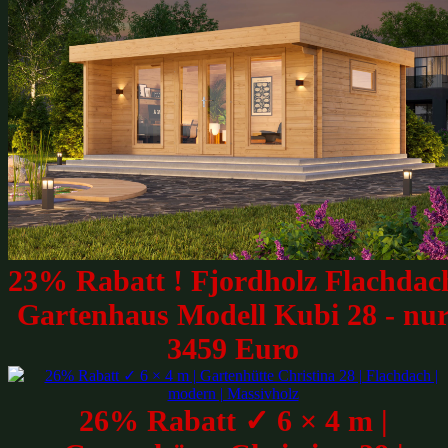
23% Rabatt ! Fjordholz Flachdac
Gartenhaus Modell Kubi 28 - nu
3459 Euro
26% Rabatt ✓ 6 × 4 m |