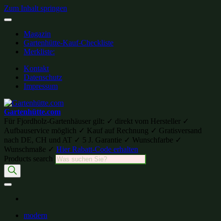
Zum Inhalt springen
Magazin
Gartenhütte-Kauf-Checkliste
Merkliste:
Kontakt
Datenschutz
Impressum
Gartenhütte.com
Für Fjordholz-Gartenhäuser gilt: ✓ direkt vom Hersteller ✓
Aufbauservice möglich ✓ Kauf auf Rechnung ✓ Gratisversand
nach DE, CH und AT ✓ 5 J. Garantie ✓ Wunschfarbe ✓
Wunschmaße ✓
Hier Rabatt-Code erhalten
Products search
modern