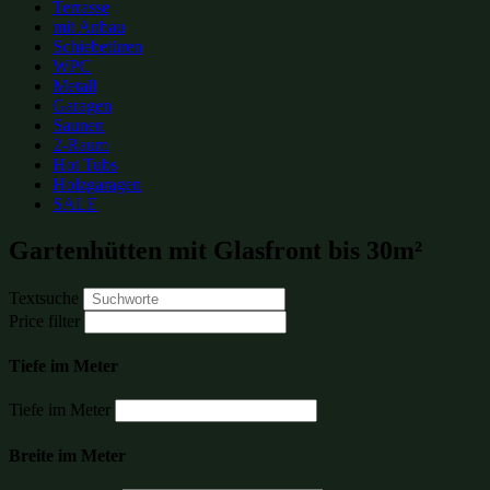
Terrasse
mit Anbau
Schiebetüren
WPC
Metall
Garagen
Saunen
2-Raum
Hot Tubs
Holzgaragen
SALE
Gartenhütten mit Glasfront bis 30m²
Textsuche
Price filter
Tiefe im Meter
Tiefe im Meter
Breite im Meter