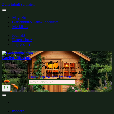
Zum Inhalt springen
Magazin
Gartenhütte-Kauf-Checkliste
Merkliste:
Kontakt
Datenschutz
Impressum
Gartenhütte.com
Für Fjordholz-Gartenhäuser gilt: ✓ direkt vom Hersteller ✓
Aufbauservice möglich ✓ Kauf auf Rechnung ✓ Gratisversand
nach DE, CH und AT ✓ 5 J. Garantie ✓ Wunschfarbe ✓
Wunschmaße ✓
Hier Rabatt-Code erhalten
Products search
modern