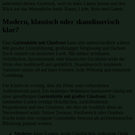
unterstützt diesen Ausdruck, weil sie klare Linien betont und den
Blick auf das Wesentliche lenkt: Raum, Licht, Holz und Garten.
Modern, klassisch oder skandinavisch
klar?
Eine
Gartenhütte mit Glasfront
kann sehr unterschiedlich wirken.
Mit gerader Linienführung, großzügiger Verglasung und flachem
Dach entsteht ein moderner Look. Mit stärker sichtbaren
Holzflächen, Sprossenoptik oder klassischer Dachform wirkt die
Hütte eher traditionell und gemütlich. Skandinavisch inspirierte
Varianten setzen oft auf klare Formen, helle Wirkung und reduzierte
Gestaltung.
Für Käufer ist wichtig, dass die Hütte zum vorhandenen
Außenbereich passt. Ein modernes Wohnhaus harmoniert häufig mit
einer geradlinigen
Gartenhütte mit großer Glasfront
. Ein
naturnaher Garten verträgt Holzflächen, zurückhaltende
Proportionen und eine Glasfront, die eher als Ausblick denn als
Showelement wirkt. Neben Terrasse, Poolbereich oder Outdoor-
Küche kann eine verglaste Gartenhütte bewusst als architektonischer
Blickfang geplant werden.
Modern:
klare Kanten, große Glasflächen, reduzierte Optik.