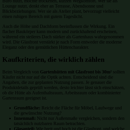
Büro nutzt, möchte trockenen, kurzen Wegkomfort. Wer sie als
Lounge nutzt, denkt eher an Terrasse, Abendsonne und
Blickbeziehungen. Wer sie als Atelier plant, bevorzugt vielleicht
einen ruhigen Bereich mit gutem Tageslicht.
Auch die Höhe und Dachform beeinflussen die Wirkung. Ein
flacher Baukörper kann modern und zurückhaltend erscheinen,
während ein steileres Dach stärker als Gartenhaus wahrgenommen
wird. Die Glasfront verstärkt je nach Form entweder die moderne
Eleganz oder den gemütlichen Hüttencharakter.
Kaufkriterien, die wirklich zählen
Beim Vergleich von
Gartenhütten mit Glasfront bis 30m²
sollten
Käufer nicht nur auf die Optik achten. Entscheidend sind die
Angaben, die zur geplanten Nutzung passen. Je genauer die
Produktdetails geprüft werden, desto leichter lässt sich einschätzen,
ob die Hütte als Aufenthaltsraum, Arbeitsraum oder kombinierter
Gartenraum geeignet ist.
Grundfläche:
Reicht die Fläche für Möbel, Laufwege und
die gewünschte Nutzung?
Innenmaß:
Nicht nur Außenmaße vergleichen, sondern den
tatsächlich nutzbaren Raum betrachten.
Glasanteil:
Wie breit und hoch ist die Glasfront, und welche