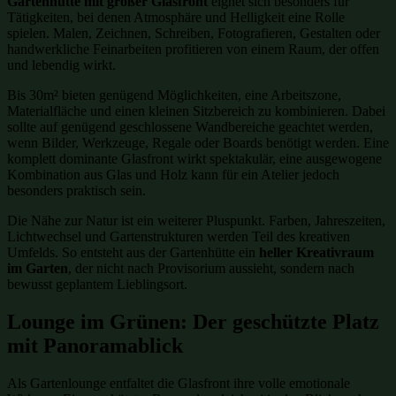
Gartenhütte mit großer Glasfront
eignet sich besonders für
Tätigkeiten, bei denen Atmosphäre und Helligkeit eine Rolle
spielen. Malen, Zeichnen, Schreiben, Fotografieren, Gestalten oder
handwerkliche Feinarbeiten profitieren von einem Raum, der offen
und lebendig wirkt.
Bis 30m² bieten genügend Möglichkeiten, eine Arbeitszone,
Materialfläche und einen kleinen Sitzbereich zu kombinieren. Dabei
sollte auf genügend geschlossene Wandbereiche geachtet werden,
wenn Bilder, Werkzeuge, Regale oder Boards benötigt werden. Eine
komplett dominante Glasfront wirkt spektakulär, eine ausgewogene
Kombination aus Glas und Holz kann für ein Atelier jedoch
besonders praktisch sein.
Die Nähe zur Natur ist ein weiterer Pluspunkt. Farben, Jahreszeiten,
Lichtwechsel und Gartenstrukturen werden Teil des kreativen
Umfelds. So entsteht aus der Gartenhütte ein
heller Kreativraum
im Garten
, der nicht nach Provisorium aussieht, sondern nach
bewusst geplantem Lieblingsort.
Lounge im Grünen: Der geschützte Platz
mit Panoramablick
Als Gartenlounge entfaltet die Glasfront ihre volle emotionale