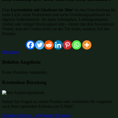
Eine
Gartenhütte mit Glasfront bis 30m²
ist eine Entscheidung für
mehr Licht, mehr Nutzbarkeit und mehr Gestaltungsspielraum im
eigenen Außenbereich. Sie kann Arbeitsplatz, Lieblingssitzplatz,
Atelier oder ruhiger Rückzugsort sein – immer mit dem besonderen
Vorteil, dass der Garten nicht vor der Tür endet, sondern Teil des
Raumes
Merkliste:
Beliebte Angebote
Keine Produkte vorhanden.
Kostenlose Beratung
Haben Sie Fragen zu einem Produkt oder wünschen Sie Angebote
nach Ihren speziellen Kriterien per E-Mail?
Schreiben Sie uns - Wir beraten Sie gern!