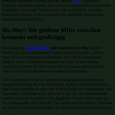
nordisch inspirierte Formensprache, bei der
Holz
, Licht und
Funktion zusammenspielen. Eine Glasfront passt perfekt zu diesem
Gedanken: Sie bringt Transparenz in die Architektur, lässt den
Innenraum leichter wirken und setzt die natürliche Holzstruktur
besonders schön in Szene.
Bis 30m²: Die goldene Mitte zwischen
kompakt und großzügig
Die Kategorie
Gartenhütten
mit Glasfront bis 30m²
spricht
Käufer an, die keinen kleinen Geräteschuppen suchen, sondern
einen bewusst nutzbaren Gartenraum. Die Fläche erlaubt eine
deutlich bessere Raumaufteilung als bei sehr kleinen Hütten.
Gleichzeitig bleibt die Hütte noch überschaubar, planbar und in
vielen Grundstückssituationen realistisch integrierbar.
Eine Gartenhütte in dieser Größenordnung kann beispielsweise
genug Platz bieten für eine Sitzgruppe, Regale, einen Schreibtisch,
eine kleine Werkfläche oder eine Kombination aus Aufenthalts- und
Stauraum. Entscheidend ist dabei nicht nur die Quadratmeterzahl,
sondern auch der Grundriss: Ein länglicher Raum wirkt anders als
ein quadratischer, eine seitliche Tür anders als eine mittige Glasfront,
ein breiter Fensterbereich anders als eine komplette Frontverglasung.