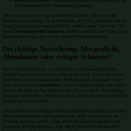
Breite Grundrisse:
betonen den Ausblick und passen gut an
Terrassenkanten oder Grundstücksgrenzen.
Wer den Innenraum vorab gedanklich möbliert, trifft meist die
bessere Entscheidung. Ein Schreibtisch, ein Tisch, ein Sofa oder ein
Regal brauchen nicht nur Stellfläche, sondern auch Laufwege. Bei
einer
Gartenhütte mit Glasfront
kommt zusätzlich die Frage hinzu:
Von welchem Platz aus soll der schönste Blick entstehen?
Die richtige Ausrichtung: Morgenlicht,
Abendsonne oder ruhiger Schatten?
Die Glasfront bestimmt, wie das Licht in die Gartenhütte fällt.
Deshalb spielt die Ausrichtung eine große Rolle. Eine nach Osten
gerichtete Glasfront bringt helles Morgenlicht in den Raum. Das
passt gut zu einem
Gartenbüro
, einem Frühstücksplatz oder einem
Atelier, das früh am Tag genutzt wird. Eine westliche Ausrichtung
fängt die Abendsonne ein und macht die Hütte zur stimmungsvollen
Lounge nach Feierabend.
Eine südliche Ausrichtung wirkt besonders hell und offen. Sie kann
für Aufenthaltsräume sehr attraktiv sein, sollte aber passend zur
Nutzung überlegt werden. Eine nördliche Ausrichtung bietet ein
ruhigeres, gleichmäßigeres Licht, das für kreative Arbeiten oder