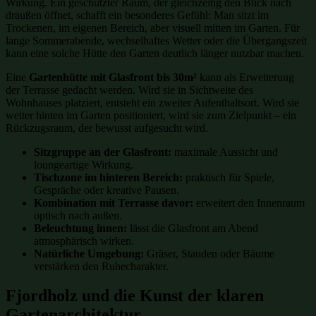
Wirkung. Ein geschützter Raum, der gleichzeitig den Blick nach
draußen öffnet, schafft ein besonderes Gefühl: Man sitzt im
Trockenen, im eigenen Bereich, aber visuell mitten im Garten. Für
lange Sommerabende, wechselhaftes Wetter oder die Übergangszeit
kann eine solche Hütte den Garten deutlich länger nutzbar machen.
Eine
Gartenhütte mit Glasfront bis 30m²
kann als Erweiterung
der Terrasse gedacht werden. Wird sie in Sichtweite des
Wohnhauses platziert, entsteht ein zweiter Aufenthaltsort. Wird sie
weiter hinten im Garten positioniert, wird sie zum Zielpunkt – ein
Rückzugsraum, der bewusst aufgesucht wird.
Sitzgruppe an der Glasfront:
maximale Aussicht und
loungeartige Wirkung.
Tischzone im hinteren Bereich:
praktisch für Spiele,
Gespräche oder kreative Pausen.
Kombination mit Terrasse davor:
erweitert den Innenraum
optisch nach außen.
Beleuchtung innen:
lässt die Glasfront am Abend
atmosphärisch wirken.
Natürliche Umgebung:
Gräser, Stauden oder Bäume
verstärken den Ruhecharakter.
Fjordholz und die Kunst der klaren
Gartenarchitektur