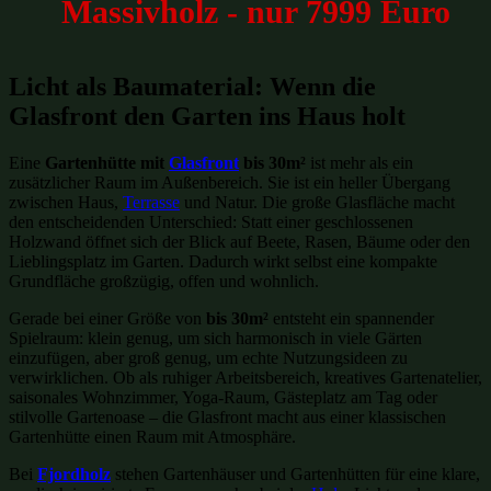
Massivholz - nur 7999 Euro
Licht als Baumaterial: Wenn die
Glasfront den Garten ins Haus holt
Eine
Gartenhütte mit
Glasfront
bis 30m²
ist mehr als ein
zusätzlicher Raum im Außenbereich. Sie ist ein heller Übergang
zwischen Haus,
Terrasse
und Natur. Die große Glasfläche macht
den entscheidenden Unterschied: Statt einer geschlossenen
Holzwand öffnet sich der Blick auf Beete, Rasen, Bäume oder den
Lieblingsplatz im Garten. Dadurch wirkt selbst eine kompakte
Grundfläche großzügig, offen und wohnlich.
Gerade bei einer Größe von
bis 30m²
entsteht ein spannender
Spielraum: klein genug, um sich harmonisch in viele Gärten
einzufügen, aber groß genug, um echte Nutzungsideen zu
verwirklichen. Ob als ruhiger Arbeitsbereich, kreatives Gartenatelier,
saisonales Wohnzimmer, Yoga-Raum, Gästeplatz am Tag oder
stilvolle Gartenoase – die Glasfront macht aus einer klassischen
Gartenhütte einen Raum mit Atmosphäre.
Bei
Fjordholz
stehen Gartenhäuser und Gartenhütten für eine klare,