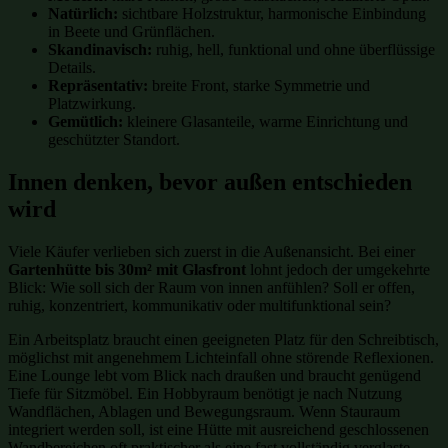
Natürlich:
sichtbare Holzstruktur, harmonische Einbindung
in Beete und Grünflächen.
Skandinavisch:
ruhig, hell, funktional und ohne überflüssige
Details.
Repräsentativ:
breite Front, starke Symmetrie und
Platzwirkung.
Gemütlich:
kleinere Glasanteile, warme Einrichtung und
geschützter Standort.
Innen denken, bevor außen entschieden
wird
Viele Käufer verlieben sich zuerst in die Außenansicht. Bei einer
Gartenhütte bis 30m² mit Glasfront
lohnt jedoch der umgekehrte
Blick: Wie soll sich der Raum von innen anfühlen? Soll er offen,
ruhig, konzentriert, kommunikativ oder multifunktional sein?
Ein Arbeitsplatz braucht einen geeigneten Platz für den Schreibtisch,
möglichst mit angenehmem Lichteinfall ohne störende Reflexionen.
Eine Lounge lebt vom Blick nach draußen und braucht genügend
Tiefe für Sitzmöbel. Ein Hobbyraum benötigt je nach Nutzung
Wandflächen, Ablagen und Bewegungsraum. Wenn Stauraum
integriert werden soll, ist eine Hütte mit ausreichend geschlossenen
Wandbereichen oft praktischer als eine fast vollständig verglaste