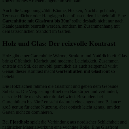
konzentriertes Arbeiten angenehm sein kann.
Auch die Umgebung zählt: Bäume, Hecken, Nachbargebäude,
Terrassendächer oder Hanglagen beeinflussen den Lichteinfall. Eine
Gartenhütte mit Glasfront bis 30m²
sollte deshalb nicht nur nach
Katalogansicht beurteilt werden, sondern im Zusammenhang mit
dem tatsächlichen Standort im Garten.
Holz und Glas: Der reizvolle Kontrast
Holz gibt einer Gartenhütte Wärme, Struktur und Natürlichkeit. Glas
bringt Offenheit, Klarheit und moderne Leichtigkeit. Zusammen
entsteht ein Stil, der sowohl gemütlich als auch zeitgemäß wirkt.
Genau dieser Kontrast macht
Gartenhütten mit Glasfront
so
beliebt.
Die Holzflächen rahmen die Glasfront und geben dem Gebäude
Substanz. Die Verglasung öffnet den Baukörper und verhindert,
dass die Hütte massiv oder dunkel wirkt. Besonders bei
Gartenhütten bis 30m² entsteht dadurch eine angenehme Balance:
groß genug für echte Nutzung, aber optisch leicht genug, um den
Garten nicht zu dominieren.
Bei
Fjordholz
spielt die Verbindung aus nordischer Schlichtheit und
natürlicher Materialwirkung eine wichtige Rolle. Eine Glasfront