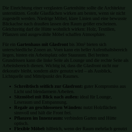
Die Einrichtung einer verglasten Gartenhütte sollte die Architektur
unterstützen. Große Glasflächen wirken am besten, wenn sie nicht
zugestellt werden. Niedrige Möbel, klare Linien und eine bewusste
Blickachse nach draußen lassen den Raum größer erscheinen.
Gleichzeitig darf die Hütte wohnlich wirken: Holz, Textilien,
Pflanzen und ausgewählte Möbel schaffen Atmosphäre.
Für ein
Gartenhaus mit Glasfront
bis 30m² bieten sich
unterschiedliche Zonen an. Vorn kann ein heller Aufenthaltsbereich
liegen, hinten ein Arbeitsplatz oder Stauraum. Bei breiten
Grundrissen kann die linke Seite als Lounge und die rechte Seite als
Arbeitsbereich dienen. Wichtig ist, dass die Glasfront nicht nur
dekorativ bleibt, sondern aktiv genutzt wird – als Ausblick,
Lichtquelle und Mittelpunkt des Raumes.
Schreibtisch seitlich zur Glasfront:
guter Kompromiss aus
Licht und blendarmem Arbeiten.
Sitzmöbel mit Blick nach außen:
ideal für Lounge,
Leseraum und Entspannung.
Regale an geschlossenen Wänden:
nutzt Holzflächen
sinnvoll und hält die Front frei.
Pflanzen im Innenraum:
verbinden Garten und Hütte
optisch.
Flexible Möbel:
hilfreich, wenn der Raum mehrfach genutzt