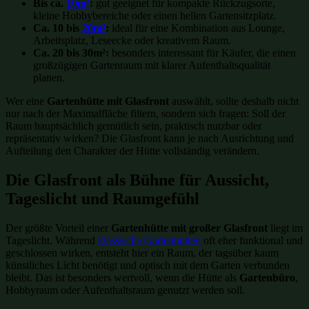
Bis ca.
10m²
:
gut geeignet für kompakte Rückzugsorte,
kleine Hobbybereiche oder einen hellen Gartensitzplatz.
Ca. 10 bis
20m²
:
ideal für eine Kombination aus Lounge,
Arbeitsplatz, Leseecke oder kreativem Raum.
Ca. 20 bis 30m²:
besonders interessant für Käufer, die einen
großzügigen Gartenraum mit klarer Aufenthaltsqualität
planen.
Wer eine
Gartenhütte mit Glasfront
auswählt, sollte deshalb nicht
nur nach der Maximalfläche filtern, sondern sich fragen: Soll der
Raum hauptsächlich gemütlich sein, praktisch nutzbar oder
repräsentativ wirken? Die Glasfront kann je nach Ausrichtung und
Aufteilung den Charakter der Hütte vollständig verändern.
Die Glasfront als Bühne für Aussicht,
Tageslicht und Raumgefühl
Der größte Vorteil einer
Gartenhütte mit großer Glasfront
liegt im
Tageslicht. Während
klassische Gartenhütten
oft eher funktional und
geschlossen wirken, entsteht hier ein Raum, der tagsüber kaum
künstliches Licht benötigt und optisch mit dem Garten verbunden
bleibt. Das ist besonders wertvoll, wenn die Hütte als
Gartenbüro
,
Hobbyraum oder Aufenthaltsraum genutzt werden soll.