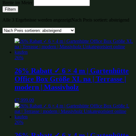
Breite im Meter
Filtern
Alle 3 Ergebnisse werden angezeigt
Nach Preis sortiert: absteigend
26%
26% Rabatt ✓ 6 × 4 m | Gartenhütte
Office Box Größe XL na | Terrasse |
modern | Massivholz
€
7,999.00
26%
26% Rabatt ✓ 6 × 4 m | Gartenhütte