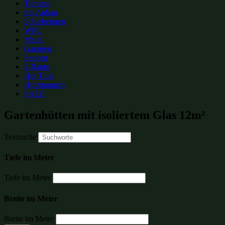
Terrasse
mit Anbau
Schiebetüren
WPC
Metall
Garagen
Saunen
2-Raum
Hot Tubs
Holzgaragen
SALE
Gartenhütten mit isoliertem Glas 12m²
Textsuche
Tiefe im Meter
Tiefe im Meter
Breite im Meter
Breite im Meter