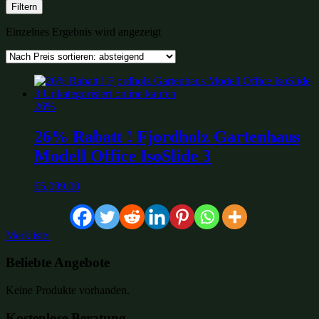
Filtern
Einzelnes Ergebnis wird angezeigt
26%
26% Rabatt ! Fjordholz Gartenhaus
Modell Office IsoSlide 3
€
5,099.00
Merkliste:
Beliebte Angebote
Keine Produkte vorhanden.
Kostenlose Beratung