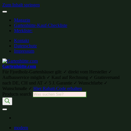
Zum Inhalt springen
Magazin
Gartenhütte-Kauf-Checkliste
Merkliste:
Kontakt
Datenschutz
Impressum
Gartenhütte.com
Für Fjordholz-Gartenhäuser gilt: ✓ direkt vom Hersteller ✓
Aufbauservice möglich ✓ Kauf auf Rechnung ✓ Gratisversand
nach DE, CH und AT ✓ 5 J. Garantie ✓ Wunschfarbe ✓
Wunschmaße ✓
Hier Rabatt-Code erhalten
Products search
modern