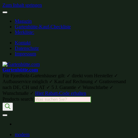
Zum Inhalt springen
Magazin
Gartenhütte-Kauf-Checkliste
Merkliste:
Kontakt
Datenschutz
Impressum
Gartenhütte.com
Für Fjordholz-Gartenhäuser gilt: ✓ direkt vom Hersteller ✓
Aufbauservice möglich ✓ Kauf auf Rechnung ✓ Gratisversand
nach DE, CH und AT ✓ 5 J. Garantie ✓ Wunschfarbe ✓
Wunschmaße ✓
Hier Rabatt-Code erhalten
Products search
modern