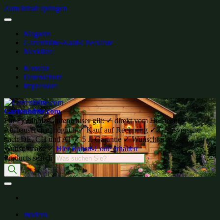
Zum Inhalt springen
Magazin
Gartenhütte-Kauf-Checkliste
Merkliste:
Kontakt
Datenschutz
Impressum
Gartenhütte.com
Für Fjordholz-Gartenhäuser gilt: ✓ direkt vom Hersteller ✓
Aufbauservice möglich ✓ Kauf auf Rechnung ✓ Gratisversand
nach DE, CH und AT ✓ 5 J. Garantie ✓ Wunschfarbe ✓
Wunschmaße ✓
Hier Rabatt-Code erhalten
Products search
modern