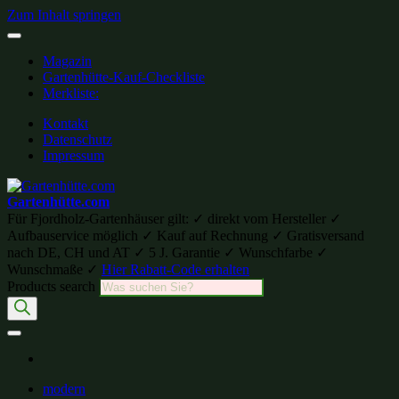
Zum Inhalt springen
Magazin
Gartenhütte-Kauf-Checkliste
Merkliste:
Kontakt
Datenschutz
Impressum
Gartenhütte.com
Für Fjordholz-Gartenhäuser gilt: ✓ direkt vom Hersteller ✓
Aufbauservice möglich ✓ Kauf auf Rechnung ✓ Gratisversand
nach DE, CH und AT ✓ 5 J. Garantie ✓ Wunschfarbe ✓
Wunschmaße ✓
Hier Rabatt-Code erhalten
Products search
modern