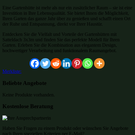
Eine Gartenhütte ist mehr als nur ein zusätzlicher Raum – sie ist eine
Investition in Ihre Lebensqualität. Sie bietet Ihnen die Möglichkeit,
Ihren Garten das ganze Jahr über zu genießen und schafft einen Ort
der Ruhe und Entspannung, direkt vor Ihrer Haustür.
Entdecken Sie die Vielfalt und Vorteile der Gartenhütten mit
Satteldach 3x3m und finden Sie das perfekte Modell für Ihren
Garten. Erleben Sie die Kombination aus elegantem Design,
hochwertiger Verarbeitung und funktionalem Raumangebot.
Merkliste:
Beliebte Angebote
Keine Produkte vorhanden.
Kostenlose Beratung
Haben Sie Fragen zu einem Produkt oder wünschen Sie Angebote
nach Ihren speziellen Kriterien per E-Mail?