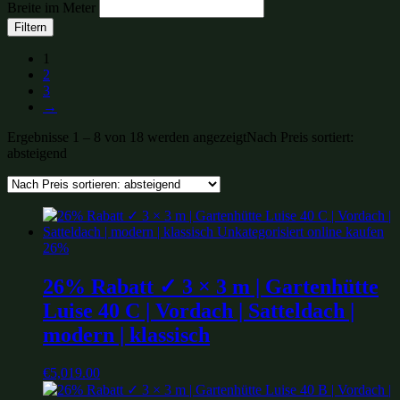
Breite im Meter
Filtern
1
2
3
→
Ergebnisse 1 – 8 von 18 werden angezeigt
Nach Preis sortiert:
absteigend
26%
26% Rabatt ✓ 3 × 3 m | Gartenhütte
Luise 40 C | Vordach | Satteldach |
modern | klassisch
€
5,019.00