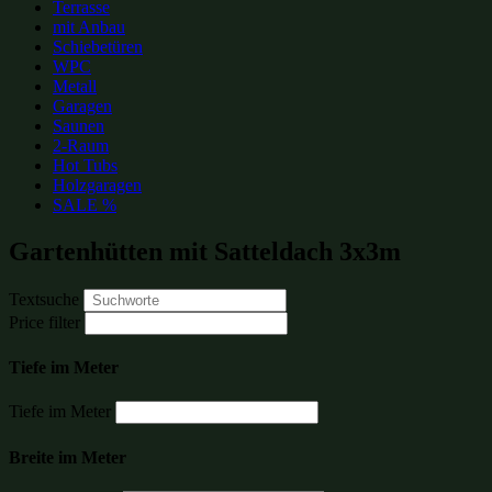
Terrasse
mit Anbau
Schiebetüren
WPC
Metall
Garagen
Saunen
2-Raum
Hot Tubs
Holzgaragen
SALE %
Gartenhütten mit Satteldach 3x3m
Textsuche
Price filter
Tiefe im Meter
Tiefe im Meter
Breite im Meter