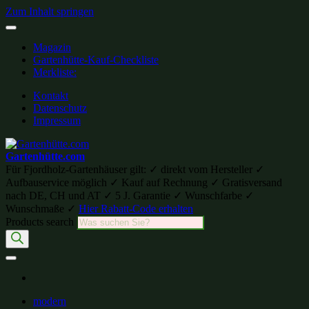
Zum Inhalt springen
Magazin
Gartenhütte-Kauf-Checkliste
Merkliste:
Kontakt
Datenschutz
Impressum
Gartenhütte.com
Für Fjordholz-Gartenhäuser gilt: ✓ direkt vom Hersteller ✓
Aufbauservice möglich ✓ Kauf auf Rechnung ✓ Gratisversand
nach DE, CH und AT ✓ 5 J. Garantie ✓ Wunschfarbe ✓
Wunschmaße ✓
Hier Rabatt-Code erhalten
Products search
modern