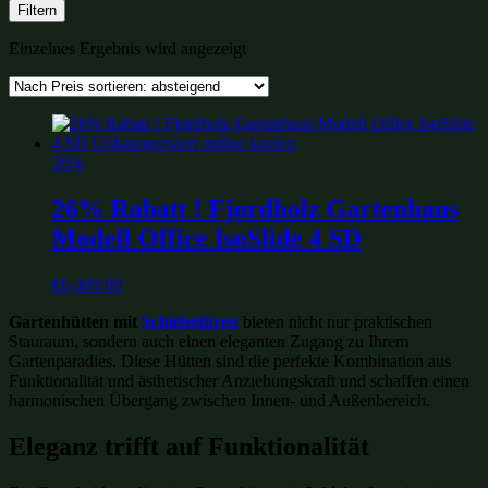
Filtern
Einzelnes Ergebnis wird angezeigt
26%
26% Rabatt ! Fjordholz Gartenhaus
Modell Office IsoSlide 4 SD
€
6,409.00
Gartenhütten mit
Schiebetüren
bieten nicht nur praktischen
Stauraum, sondern auch einen eleganten Zugang zu Ihrem
Gartenparadies. Diese Hütten sind die perfekte Kombination aus
Funktionalität und ästhetischer Anziehungskraft und schaffen einen
harmonischen Übergang zwischen Innen- und Außenbereich.
Eleganz trifft auf Funktionalität