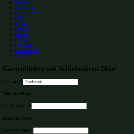
Terrasse
mit Anbau
Schiebetüren
WPC
Metall
Garagen
Saunen
2-Raum
Hot Tubs
Holzgaragen
SALE
Gartenhütten mit Schiebetüren 28m²
Textsuche
Tiefe im Meter
Tiefe im Meter
Breite im Meter
Breite im Meter