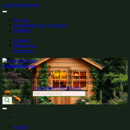
Zum Inhalt springen
Magazin
Gartenhütte-Kauf-Checkliste
Merkliste:
Kontakt
Datenschutz
Impressum
Gartenhütte.com
Für Fjordholz-Gartenhäuser gilt: ✓ direkt vom Hersteller ✓
Aufbauservice möglich ✓ Kauf auf Rechnung ✓ Gratisversand
nach DE, CH und AT ✓ 5 J. Garantie ✓ Wunschfarbe ✓
Wunschmaße ✓
Hier Rabatt-Code erhalten
Products search
modern