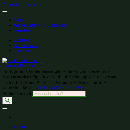
Zum Inhalt springen
Magazin
Gartenhütte-Kauf-Checkliste
Merkliste:
Kontakt
Datenschutz
Impressum
Gartenhütte.com
Für Fjordholz-Gartenhäuser gilt: ✓ direkt vom Hersteller ✓
Aufbauservice möglich ✓ Kauf auf Rechnung ✓ Gratisversand
nach DE, CH und AT ✓ 5 J. Garantie ✓ Wunschfarbe ✓
Wunschmaße ✓
Hier Rabatt-Code erhalten
Products search
modern