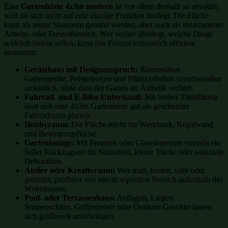
Eine
Gartenhütte 4x3m modern
ist vor allem deshalb so attraktiv,
weil sie sich nicht auf eine einzige Funktion festlegt. Die Fläche
kann als reiner Stauraum genutzt werden, aber auch als strukturierter
Arbeits- oder Freizeitbereich. Wer vorher überlegt, welche Dinge
wirklich hinein sollen, kann das Format erstaunlich effizient
ausnutzen.
Gerätehaus mit Designanspruch:
Rasenmäher,
Gartengeräte, Polsterboxen und Pflanzzubehör verschwinden
ordentlich, ohne dass der Garten an Ästhetik verliert.
Fahrrad- und E-Bike-Unterstand:
Mit breiter Türöffnung
lässt sich eine 4x3m Gartenhütte gut als geschützter
Fahrradraum planen.
Hobbyraum:
Die Fläche reicht für Werkbank, Regalwand
und Bewegungsfläche.
Gartenlounge:
Mit Fenstern oder Glaselementen entsteht ein
heller Rückzugsort für Sitzmöbel, kleine Tische oder saisonale
Dekoration.
Atelier oder Kreativraum:
Wer malt, bastelt, näht oder
gestaltet, profitiert von einem separaten Bereich außerhalb des
Wohnhauses.
Pool- oder Terrassenhaus:
Auflagen, Liegen,
Sonnenschirm, Grillzubehör oder Outdoor-Geschirr lassen
sich griffbereit unterbringen.