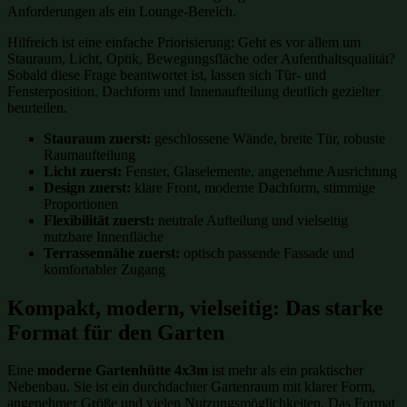
Anforderungen als ein Lounge-Bereich.
Hilfreich ist eine einfache Priorisierung: Geht es vor allem um
Stauraum, Licht, Optik, Bewegungsfläche oder Aufenthaltsqualität?
Sobald diese Frage beantwortet ist, lassen sich Tür- und
Fensterposition, Dachform und Innenaufteilung deutlich gezielter
beurteilen.
Stauraum zuerst:
geschlossene Wände, breite Tür, robuste
Raumaufteilung
Licht zuerst:
Fenster, Glaselemente, angenehme Ausrichtung
Design zuerst:
klare Front, moderne Dachform, stimmige
Proportionen
Flexibilität zuerst:
neutrale Aufteilung und vielseitig
nutzbare Innenfläche
Terrassennähe zuerst:
optisch passende Fassade und
komfortabler Zugang
Kompakt, modern, vielseitig: Das starke
Format für den Garten
Eine
moderne Gartenhütte 4x3m
ist mehr als ein praktischer
Nebenbau. Sie ist ein durchdachter Gartenraum mit klarer Form,
angenehmer Größe und vielen Nutzungsmöglichkeiten. Das Format