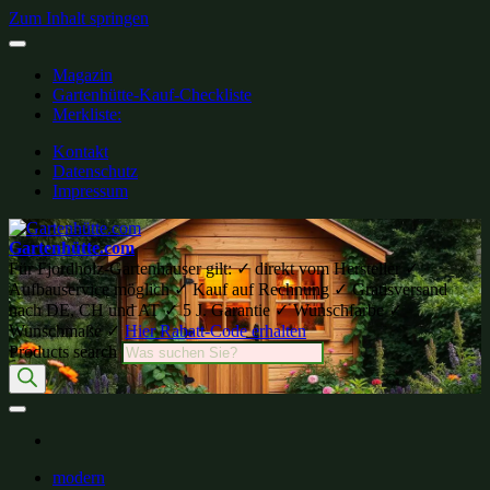
Zum Inhalt springen
Magazin
Gartenhütte-Kauf-Checkliste
Merkliste:
Kontakt
Datenschutz
Impressum
Gartenhütte.com
Für Fjordholz-Gartenhäuser gilt: ✓ direkt vom Hersteller ✓
Aufbauservice möglich ✓ Kauf auf Rechnung ✓ Gratisversand
nach DE, CH und AT ✓ 5 J. Garantie ✓ Wunschfarbe ✓
Wunschmaße ✓
Hier Rabatt-Code erhalten
Products search
modern