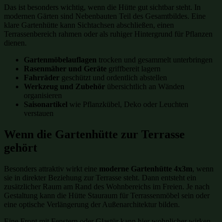
Das ist besonders wichtig, wenn die Hütte gut sichtbar steht. In
modernen Gärten sind Nebenbauten Teil des Gesamtbildes. Eine
klare Gartenhütte kann Sichtachsen abschließen, einen
Terrassenbereich rahmen oder als ruhiger Hintergrund für Pflanzen
dienen.
Gartenmöbelauflagen
trocken und gesammelt unterbringen
Rasenmäher und Geräte
griffbereit lagern
Fahrräder
geschützt und ordentlich abstellen
Werkzeug und Zubehör
übersichtlich an Wänden
organisieren
Saisonartikel
wie Pflanzkübel, Deko oder Leuchten
verstauen
Wenn die Gartenhütte zur Terrasse
gehört
Besonders attraktiv wirkt eine
moderne Gartenhütte 4x3m
, wenn
sie in direkter Beziehung zur Terrasse steht. Dann entsteht ein
zusätzlicher Raum am Rand des Wohnbereichs im Freien. Je nach
Gestaltung kann die Hütte Stauraum für Terrassenmöbel sein oder
eine optische Verlängerung der Außenarchitektur bilden.
Eine Front mit Fenstern oder Glastür kann hier wohnlicher wirken,