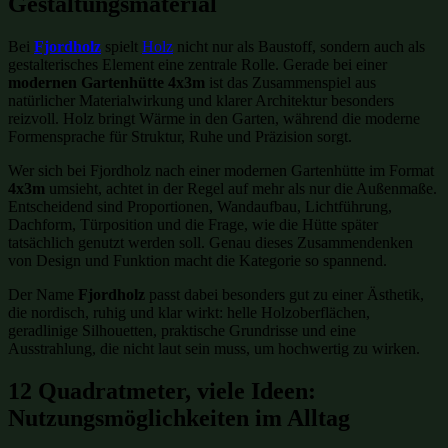
Gestaltungsmaterial
Bei
Fjordholz
spielt
Holz
nicht nur als Baustoff, sondern auch als
gestalterisches Element eine zentrale Rolle. Gerade bei einer
modernen Gartenhütte 4x3m
ist das Zusammenspiel aus
natürlicher Materialwirkung und klarer Architektur besonders
reizvoll. Holz bringt Wärme in den Garten, während die moderne
Formensprache für Struktur, Ruhe und Präzision sorgt.
Wer sich bei Fjordholz nach einer modernen Gartenhütte im Format
4x3m
umsieht, achtet in der Regel auf mehr als nur die Außenmaße.
Entscheidend sind Proportionen, Wandaufbau, Lichtführung,
Dachform, Türposition und die Frage, wie die Hütte später
tatsächlich genutzt werden soll. Genau dieses Zusammendenken
von Design und Funktion macht die Kategorie so spannend.
Der Name
Fjordholz
passt dabei besonders gut zu einer Ästhetik,
die nordisch, ruhig und klar wirkt: helle Holzoberflächen,
geradlinige Silhouetten, praktische Grundrisse und eine
Ausstrahlung, die nicht laut sein muss, um hochwertig zu wirken.
12 Quadratmeter, viele Ideen:
Nutzungsmöglichkeiten im Alltag