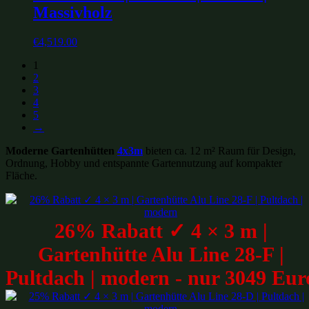
Massivholz
€
4,519.00
1
2
3
4
5
→
Moderne Gartenhütten
4x3m
bieten ca. 12 m² Raum für Design,
Ordnung, Hobby und entspannte Gartennutzung auf kompakter
Fläche.
26% Rabatt ✓ 4 × 3 m |
Gartenhütte Alu Line 28-F |
Pultdach | modern - nur 3049 Eur