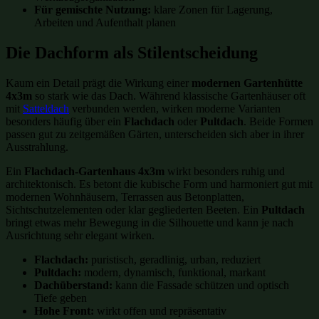
Für gemischte Nutzung:
klare Zonen für Lagerung,
Arbeiten und Aufenthalt planen
Die Dachform als Stilentscheidung
Kaum ein Detail prägt die Wirkung einer
modernen Gartenhütte
4x3m
so stark wie das Dach. Während klassische Gartenhäuser oft
mit
Satteldach
verbunden werden, wirken moderne Varianten
besonders häufig über ein
Flachdach
oder
Pultdach
. Beide Formen
passen gut zu zeitgemäßen Gärten, unterscheiden sich aber in ihrer
Ausstrahlung.
Ein
Flachdach-Gartenhaus 4x3m
wirkt besonders ruhig und
architektonisch. Es betont die kubische Form und harmoniert gut mit
modernen Wohnhäusern, Terrassen aus Betonplatten,
Sichtschutzelementen oder klar gegliederten Beeten. Ein
Pultdach
bringt etwas mehr Bewegung in die Silhouette und kann je nach
Ausrichtung sehr elegant wirken.
Flachdach:
puristisch, geradlinig, urban, reduziert
Pultdach:
modern, dynamisch, funktional, markant
Dachüberstand:
kann die Fassade schützen und optisch
Tiefe geben
Hohe Front:
wirkt offen und repräsentativ