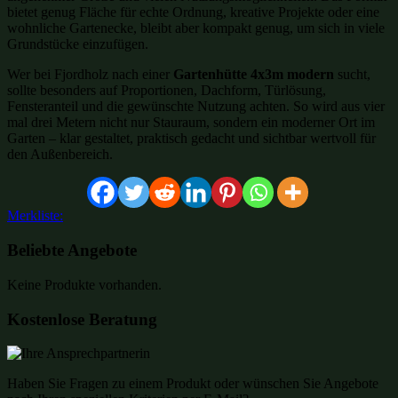
bietet genug Fläche für echte Ordnung, kreative Projekte oder eine
wohnliche Gartenecke, bleibt aber kompakt genug, um sich in viele
Grundstücke einzufügen.
Wer bei Fjordholz nach einer
Gartenhütte 4x3m modern
sucht,
sollte besonders auf Proportionen, Dachform, Türlösung,
Fensteranteil und die gewünschte Nutzung achten. So wird aus vier
mal drei Metern nicht nur Stauraum, sondern ein moderner Ort im
Garten – klar gestaltet, praktisch gedacht und sichtbar wertvoll für
den Außenbereich.
Merkliste:
Beliebte Angebote
Keine Produkte vorhanden.
Kostenlose Beratung
Haben Sie Fragen zu einem Produkt oder wünschen Sie Angebote