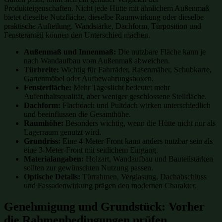
Produkteigenschaften. Nicht jede Hütte mit ähnlichem Außenmaß
bietet dieselbe Nutzfläche, dieselbe Raumwirkung oder dieselbe
praktische Aufteilung. Wandstärke, Dachform, Türposition und
Fensteranteil können den Unterschied machen.
Außenmaß und Innenmaß:
Die nutzbare Fläche kann je
nach Wandaufbau vom Außenmaß abweichen.
Türbreite:
Wichtig für Fahrräder, Rasenmäher, Schubkarre,
Gartenmöbel oder Aufbewahrungsboxen.
Fensterfläche:
Mehr Tageslicht bedeutet mehr
Aufenthaltsqualität, aber weniger geschlossene Stellfläche.
Dachform:
Flachdach und Pultdach wirken unterschiedlich
und beeinflussen die Gesamthöhe.
Raumhöhe:
Besonders wichtig, wenn die Hütte nicht nur als
Lagerraum genutzt wird.
Grundriss:
Eine 4-Meter-Front kann anders nutzbar sein als
eine 3-Meter-Front mit seitlichem Eingang.
Materialangaben:
Holzart, Wandaufbau und Bauteilstärken
sollten zur gewünschten Nutzung passen.
Optische Details:
Türrahmen, Verglasung, Dachabschluss
und Fassadenwirkung prägen den modernen Charakter.
Genehmigung und Grundstück: Vorher
die Rahmenbedingungen prüfen