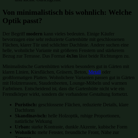
Von minimalistisch bis wohnlich: Welche
Optik passt?
Der Begriff
modern
kann vieles bedeuten. Einige Käufer
bevorzugen eine sehr reduzierte Gartenhütte mit geschlossenen
Flächen, klarer Tür und schlichter Dachlinie. Andere suchen eine
helle, wohnliche Variante mit größeren Fenstern und stärkerem
Bezug zur Terrasse. Das Format
4x3m
lässt beide Richtungen zu.
Minimalistische Gartenhütten wirken besonders gut in Gärten mit
klaren Linien, Kiesflächen, Gräsern, Beton,
Metall
oder
großformatigen Platten. Wohnlichere Varianten passen gut in Gärten
mit Holzterrassen, Staudenbeeten, Lounge-Möbeln und warmen
Farbtönen. Entscheidend ist, dass die Gartenhütte nicht wie ein
Fremdkörper wirkt, sondern die vorhandene Gestaltung fortsetzt.
Puristisch:
geschlossene Flächen, reduzierte Details, klare
Dachform
Skandinavisch:
helle Holzoptik, ruhige Proportionen,
natürliche Wirkung
Urban:
starke Kontraste, dunkle Akzente, kubische Form
Wohnlich:
mehr Fenster, freundliche Front, Nähe zur
Terrasse