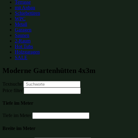
Terrasse
mit Anbau
Schiebetüren
WPC
Metall
Garagen
Saunen
2-Raum
Hot Tubs
Holzgaragen
SALE
Moderne Gartenhütten 4x3m
Textsuche
Price filter
Tiefe im Meter
Tiefe im Meter
Breite im Meter