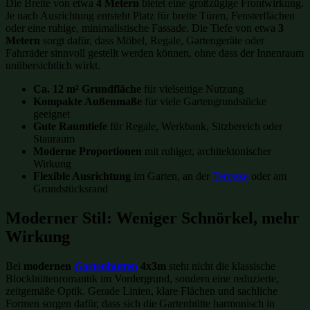
Die Breite von etwa
4 Metern
bietet eine großzügige Frontwirkung.
Je nach Ausrichtung entsteht Platz für breite Türen, Fensterflächen
oder eine ruhige, minimalistische Fassade. Die Tiefe von etwa
3
Metern
sorgt dafür, dass Möbel, Regale, Gartengeräte oder
Fahrräder sinnvoll gestellt werden können, ohne dass der Innenraum
unübersichtlich wirkt.
Ca. 12 m² Grundfläche
für vielseitige Nutzung
Kompakte Außenmaße
für viele Gartengrundstücke
geeignet
Gute Raumtiefe
für Regale, Werkbank, Sitzbereich oder
Stauraum
Moderne Proportionen
mit ruhiger, architektonischer
Wirkung
Flexible Ausrichtung
im Garten, an der
Terrasse
oder am
Grundstücksrand
Moderner Stil: Weniger Schnörkel, mehr
Wirkung
Bei
modernen
Gartenhütten
4x3m
steht nicht die klassische
Blockhüttenromantik im Vordergrund, sondern eine reduzierte,
zeitgemäße Optik. Gerade Linien, klare Flächen und sachliche
Formen sorgen dafür, dass sich die Gartenhütte harmonisch in