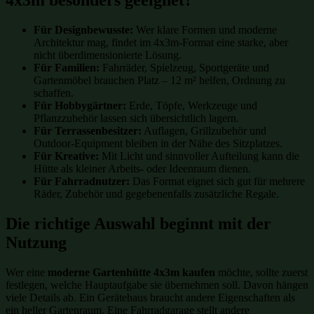
Für Designbewusste:
Wer klare Formen und moderne
Architektur mag, findet im 4x3m-Format eine starke, aber
nicht überdimensionierte Lösung.
Für Familien:
Fahrräder, Spielzeug, Sportgeräte und
Gartenmöbel brauchen Platz – 12 m² helfen, Ordnung zu
schaffen.
Für Hobbygärtner:
Erde, Töpfe, Werkzeuge und
Pflanzzubehör lassen sich übersichtlich lagern.
Für Terrassenbesitzer:
Auflagen, Grillzubehör und
Outdoor-Equipment bleiben in der Nähe des Sitzplatzes.
Für Kreative:
Mit Licht und sinnvoller Aufteilung kann die
Hütte als kleiner Arbeits- oder Ideenraum dienen.
Für Fahrradnutzer:
Das Format eignet sich gut für mehrere
Räder, Zubehör und gegebenenfalls zusätzliche Regale.
Die richtige Auswahl beginnt mit der
Nutzung
Wer eine
moderne Gartenhütte 4x3m kaufen
möchte, sollte zuerst
festlegen, welche Hauptaufgabe sie übernehmen soll. Davon hängen
viele Details ab. Ein Gerätehaus braucht andere Eigenschaften als
ein heller Gartenraum. Eine Fahrradgarage stellt andere