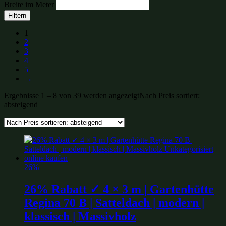
Breite im Meter
Filtern
1
2
3
4
5
→
Ergebnisse 1 – 8 von 39 werden angezeigt
Nach Preis sortiert:
absteigend
26%
26% Rabatt ✓ 4 × 3 m | Gartenhütte
Regina 70 B | Satteldach | modern |
klassisch | Massivholz