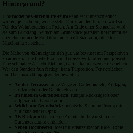
Hintergrund?
Eine
moderne Gartenhütte 4x3m
kann sehr unterschiedlich
wirken, je nachdem, wo sie steht. Direkt an der Terrasse wird sie
Teil des Wohnbereichs im Freien. Am Ende einer Sichtachse wird
sie zum Blickfang. Seitlich am Grundstück platziert, übernimmt sie
eher eine ordnende Funktion und schafft Stauraum, ohne im
Mittelpunkt zu stehen.
Die Maße von
4x3m
eignen sich gut, um bewusst mit Perspektiven
zu arbeiten. Eine breite Front zur Terrasse wirkt offen und präsent.
Eine schmalere Ansicht Richtung Garten kann dezenter erscheinen.
Wer den Standort früh festlegt, kann Türposition, Fensterflächen
und Dachausrichtung gezielter bewerten.
An der Terrasse:
kurze Wege zu Gartenmöbeln, Auflagen,
Grillzubehör oder Getränkekisten
Im hinteren Gartenbereich:
ruhiger Rückzugsort oder
aufgeräumter Geräteraum
Seitlich am Grundstück:
praktische Stauraumlösung mit
zurückhaltender Optik
Als Blickpunkt:
moderne Architektur bewusst in die
Gartengestaltung einbinden
Neben Hochbeeten:
ideal für Pflanzzubehör, Erde, Töpfe
und kleine Gartengeräte