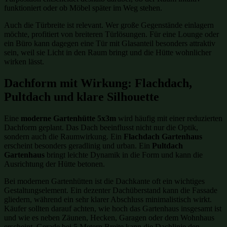
funktioniert oder ob Möbel später im Weg stehen.
Auch die Türbreite ist relevant. Wer große Gegenstände einlagern
möchte, profitiert von breiteren Türlösungen. Für eine Lounge oder
ein Büro kann dagegen eine Tür mit Glasanteil besonders attraktiv
sein, weil sie Licht in den Raum bringt und die Hütte wohnlicher
wirken lässt.
Dachform mit Wirkung: Flachdach,
Pultdach und klare Silhouette
Eine
moderne Gartenhütte 5x3m
wird häufig mit einer reduzierten
Dachform geplant. Das Dach beeinflusst nicht nur die Optik,
sondern auch die Raumwirkung. Ein
Flachdach Gartenhaus
erscheint besonders geradlinig und urban. Ein
Pultdach
Gartenhaus
bringt leichte Dynamik in die Form und kann die
Ausrichtung der Hütte betonen.
Bei modernen Gartenhütten ist die Dachkante oft ein wichtiges
Gestaltungselement. Ein dezenter Dachüberstand kann die Fassade
gliedern, während ein sehr klarer Abschluss minimalistisch wirkt.
Käufer sollten darauf achten, wie hoch das Gartenhaus insgesamt ist
und wie es neben Zäunen, Hecken, Garagen oder dem Wohnhaus
erscheint. Gerade bei 5 Metern Breite kann die Dachlinie den