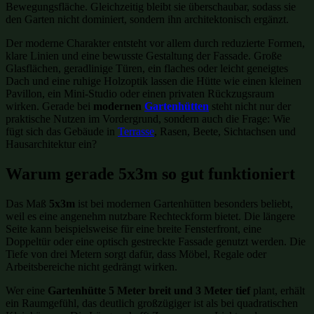
Bewegungsfläche. Gleichzeitig bleibt sie überschaubar, sodass sie
den Garten nicht dominiert, sondern ihn architektonisch ergänzt.
Der moderne Charakter entsteht vor allem durch reduzierte Formen,
klare Linien und eine bewusste Gestaltung der Fassade. Große
Glasflächen, geradlinige Türen, ein flaches oder leicht geneigtes
Dach und eine ruhige Holzoptik lassen die Hütte wie einen kleinen
Pavillon, ein Mini-Studio oder einen privaten Rückzugsraum
wirken. Gerade bei
modernen
Gartenhütten
steht nicht nur der
praktische Nutzen im Vordergrund, sondern auch die Frage: Wie
fügt sich das Gebäude in
Terrasse
, Rasen, Beete, Sichtachsen und
Hausarchitektur ein?
Warum gerade 5x3m so gut funktioniert
Das Maß
5x3m
ist bei modernen Gartenhütten besonders beliebt,
weil es eine angenehm nutzbare Rechteckform bietet. Die längere
Seite kann beispielsweise für eine breite Fensterfront, eine
Doppeltür oder eine optisch gestreckte Fassade genutzt werden. Die
Tiefe von drei Metern sorgt dafür, dass Möbel, Regale oder
Arbeitsbereiche nicht gedrängt wirken.
Wer eine
Gartenhütte 5 Meter breit und 3 Meter tief
plant, erhält
ein Raumgefühl, das deutlich großzügiger ist als bei quadratischen