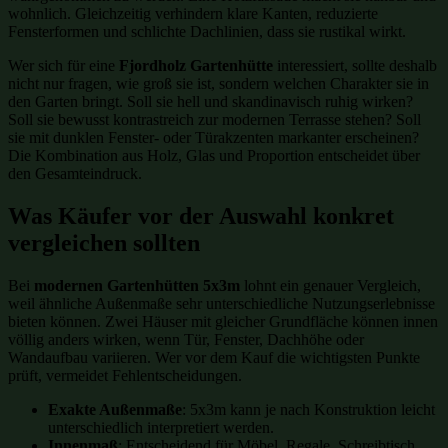
wohnlich. Gleichzeitig verhindern klare Kanten, reduzierte
Fensterformen und schlichte Dachlinien, dass sie rustikal wirkt.
Wer sich für eine
Fjordholz Gartenhütte
interessiert, sollte deshalb
nicht nur fragen, wie groß sie ist, sondern welchen Charakter sie in
den Garten bringt. Soll sie hell und skandinavisch ruhig wirken?
Soll sie bewusst kontrastreich zur modernen Terrasse stehen? Soll
sie mit dunklen Fenster- oder Türakzenten markanter erscheinen?
Die Kombination aus Holz, Glas und Proportion entscheidet über
den Gesamteindruck.
Was Käufer vor der Auswahl konkret
vergleichen sollten
Bei
modernen Gartenhütten 5x3m
lohnt ein genauer Vergleich,
weil ähnliche Außenmaße sehr unterschiedliche Nutzungserlebnisse
bieten können. Zwei Häuser mit gleicher Grundfläche können innen
völlig anders wirken, wenn Tür, Fenster, Dachhöhe oder
Wandaufbau variieren. Wer vor dem Kauf die wichtigsten Punkte
prüft, vermeidet Fehlentscheidungen.
Exakte Außenmaße
: 5x3m kann je nach Konstruktion leicht
unterschiedlich interpretiert werden.
Innenmaß
: Entscheidend für Möbel, Regale, Schreibtisch