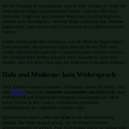
Bei der Planung ist entscheidend, welche Seite sichtbar ist. Steht die
Hütte mit der langen Glasfront zum Garten, wirkt sie offen und
einladend. Zeigt eine geschlossene Wand zur Grundstücksgrenze,
entsteht mehr Privatsphäre. Wird die Hütte seitlich an eine Terrasse
angebunden, kann sie wie eine Erweiterung des Außenwohnraums
wirken.
Käufer sollten außerdem überlegen, wie die Hütte im Tagesverlauf
Licht bekommt. Morgensonne eignet sich gut für ein Büro oder
Atelier, Abendsonne kann eine Lounge besonders attraktiv machen.
Ein Standort unter großen Bäumen wirkt romantisch, kann aber
dunkler sein. Ein freier Platz gibt der modernen Form mehr Präsenz.
Holz und Moderne: kein Widerspruch
Viele Käufer verbinden moderne Architektur zuerst mit Beton, Glas
oder
Metall
. Doch eine
moderne Gartenhütte aus Holz
zeigt, dass
Natürlichkeit und Klarheit hervorragend zusammenpassen. Holz
bringt Wärme in den Garten, während die geradlinige
Formensprache für zeitgemäße Eleganz sorgt.
Besonders bei einer Größe von
5x3m
ist die Materialwirkung
spürbar. Die Hütte ist groß genug, um als kleines Gebäude
wahrgenommen zu werden. Eine Holzfassade macht sie nahbar und