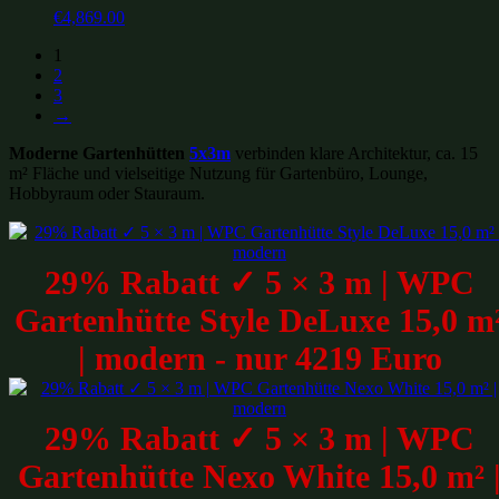
€
4,869.00
1
2
3
→
Moderne Gartenhütten
5x3m
verbinden klare Architektur, ca. 15
m² Fläche und vielseitige Nutzung für Gartenbüro, Lounge,
Hobbyraum oder Stauraum.
29% Rabatt ✓ 5 × 3 m | WPC
Gartenhütte Style DeLuxe 15,0 m
| modern - nur 4219 Euro
29% Rabatt ✓ 5 × 3 m | WPC
Gartenhütte Nexo White 15,0 m² 