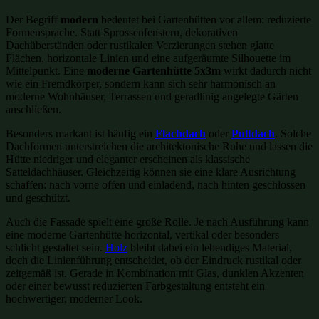
Der Begriff
modern
bedeutet bei Gartenhütten vor allem: reduzierte
Formensprache. Statt Sprossenfenstern, dekorativen
Dachüberständen oder rustikalen Verzierungen stehen glatte
Flächen, horizontale Linien und eine aufgeräumte Silhouette im
Mittelpunkt. Eine
moderne Gartenhütte 5x3m
wirkt dadurch nicht
wie ein Fremdkörper, sondern kann sich sehr harmonisch an
moderne Wohnhäuser, Terrassen und geradlinig angelegte Gärten
anschließen.
Besonders markant ist häufig ein
Flachdach
oder
Pultdach
. Solche
Dachformen unterstreichen die architektonische Ruhe und lassen die
Hütte niedriger und eleganter erscheinen als klassische
Satteldachhäuser. Gleichzeitig können sie eine klare Ausrichtung
schaffen: nach vorne offen und einladend, nach hinten geschlossen
und geschützt.
Auch die Fassade spielt eine große Rolle. Je nach Ausführung kann
eine moderne Gartenhütte horizontal, vertikal oder besonders
schlicht gestaltet sein.
Holz
bleibt dabei ein lebendiges Material,
doch die Linienführung entscheidet, ob der Eindruck rustikal oder
zeitgemäß ist. Gerade in Kombination mit Glas, dunklen Akzenten
oder einer bewusst reduzierten Farbgestaltung entsteht ein
hochwertiger, moderner Look.