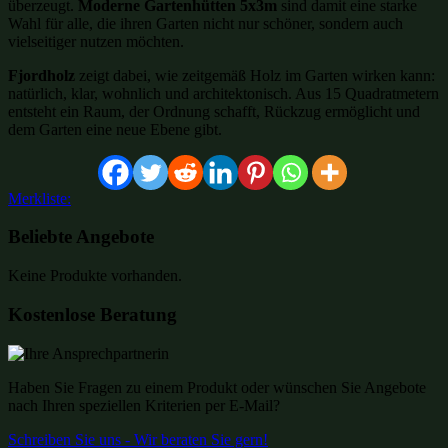
überzeugt.
Moderne Gartenhütten 5x3m
sind damit eine starke
Wahl für alle, die ihren Garten nicht nur schöner, sondern auch
vielseitiger nutzen möchten.
Fjordholz
zeigt dabei, wie zeitgemäß Holz im Garten wirken kann:
natürlich, klar, wohnlich und architektonisch. Aus 15 Quadratmetern
entsteht ein Raum, der Ordnung schafft, Rückzug ermöglicht und
dem Garten eine neue Ebene gibt.
Merkliste:
Beliebte Angebote
Keine Produkte vorhanden.
Kostenlose Beratung
Haben Sie Fragen zu einem Produkt oder wünschen Sie Angebote
nach Ihren speziellen Kriterien per E-Mail?
Schreiben Sie uns - Wir beraten Sie gern!