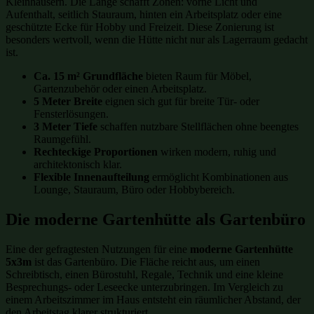
Kleinhäusern. Die Länge schafft Zonen: vorne Licht und
Aufenthalt, seitlich Stauraum, hinten ein Arbeitsplatz oder eine
geschützte Ecke für Hobby und Freizeit. Diese Zonierung ist
besonders wertvoll, wenn die Hütte nicht nur als Lagerraum gedacht
ist.
Ca. 15 m² Grundfläche
bieten Raum für Möbel,
Gartenzubehör oder einen Arbeitsplatz.
5 Meter Breite
eignen sich gut für breite Tür- oder
Fensterlösungen.
3 Meter Tiefe
schaffen nutzbare Stellflächen ohne beengtes
Raumgefühl.
Rechteckige Proportionen
wirken modern, ruhig und
architektonisch klar.
Flexible Innenaufteilung
ermöglicht Kombinationen aus
Lounge, Stauraum, Büro oder Hobbybereich.
Die moderne Gartenhütte als Gartenbüro
Eine der gefragtesten Nutzungen für eine
moderne Gartenhütte
5x3m
ist das Gartenbüro. Die Fläche reicht aus, um einen
Schreibtisch, einen Bürostuhl, Regale, Technik und eine kleine
Besprechungs- oder Leseecke unterzubringen. Im Vergleich zu
einem Arbeitszimmer im Haus entsteht ein räumlicher Abstand, der
den Arbeitstag klarer strukturiert.