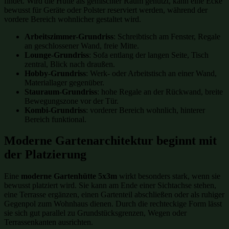
findet. Wird die Hütte als gemischter Raum genutzt, kann eine Ecke
bewusst für Geräte oder Polster reserviert werden, während der
vordere Bereich wohnlicher gestaltet wird.
Arbeitszimmer-Grundriss
: Schreibtisch am Fenster, Regale
an geschlossener Wand, freie Mitte.
Lounge-Grundriss
: Sofa entlang der langen Seite, Tisch
zentral, Blick nach draußen.
Hobby-Grundriss
: Werk- oder Arbeitstisch an einer Wand,
Materiallager gegenüber.
Stauraum-Grundriss
: hohe Regale an der Rückwand, breite
Bewegungszone vor der Tür.
Kombi-Grundriss
: vorderer Bereich wohnlich, hinterer
Bereich funktional.
Moderne Gartenarchitektur beginnt mit
der Platzierung
Eine
moderne Gartenhütte 5x3m
wirkt besonders stark, wenn sie
bewusst platziert wird. Sie kann am Ende einer Sichtachse stehen,
eine Terrasse ergänzen, einen Gartenteil abschließen oder als ruhiger
Gegenpol zum Wohnhaus dienen. Durch die rechteckige Form lässt
sie sich gut parallel zu Grundstücksgrenzen, Wegen oder
Terrassenkanten ausrichten.