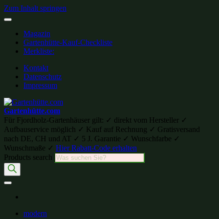
Zum Inhalt springen
Magazin
Gartenhütte-Kauf-Checkliste
Merkliste:
Kontakt
Datenschutz
Impressum
Gartenhütte.com
Für Fjordholz-Gartenhäuser gilt: ✓ direkt vom Hersteller ✓
Aufbauservice möglich ✓ Kauf auf Rechnung ✓ Gratisversand
nach DE, CH und AT ✓ 5 J. Garantie ✓ Wunschfarbe ✓
Wunschmaße ✓
Hier Rabatt-Code erhalten
Products search
modern