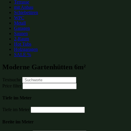
Terrasse
mit Anbau
Schiebetüren
WPC
Metall
Garagen
Saunen
2-Raum
Hot Tubs
Holzgaragen
SALE %
Moderne Gartenhütten 6m²
Textsuche
Price filter
Tiefe im Meter
Tiefe im Meter
Breite im Meter