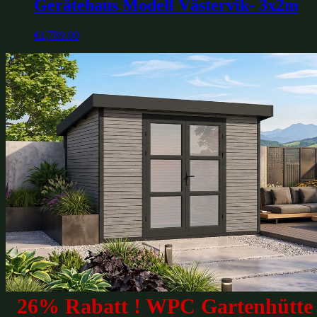
Gerätehaus Modell Västervik- 3x2m
€
1,789.00
26% Rabatt ! WPC Gartenhütte