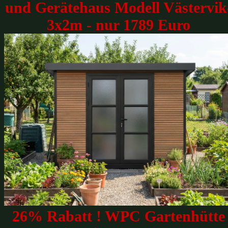
und Gerätehaus Modell Västervik
3x2m - nur 1789 Euro
26% Rabatt ! WPC Gartenhütte