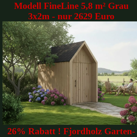
Modell FineLine 5,8 m² Grau
3x2m - nur 2629 Euro
26% Rabatt ! Fjordholz Garten-