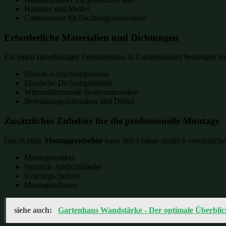
Hammer und Meißel
Cuttermesser für Dichtungsmaterialien
Erforderliche Materialien und Dichtungen
Für einen zuverlässigen Fenstereinbau in Gartenhäusern benötigen Sie
Silikon-Abdichtungsmasse
Elastische Dichtungsbänder
Wärmedämmende Isoliermaterialien
Befestigungsschrauben und Dübel
Zusätzliches Zubehör für die professionelle Montage
Das richtige
Montagezubehör
kann den Einbau deutlich vereinfache
Montagewinkel
Spezielle Abdichtbänder
Unterlegscheiben
Montageschaum
siehe auch:
Gartenhaus Wandstärke - Der optimale Überblic