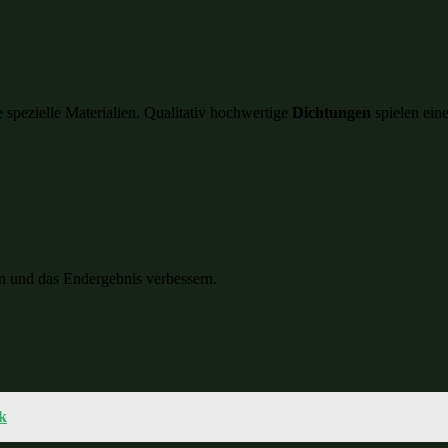
 spezielle Materialien. Qualitativ hochwertige
Dichtungen
spielen ein
n und das Endergebnis verbessern.
k