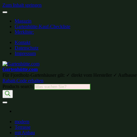
Zum Inhalt springen
Magazin
Gartenhütte-Kauf-Checkliste
Merkliste:
Kontakt
Datenschutz
Impressum
Gartenhütte.com
Für Fjordholz-Gartenhäuser gilt: ✓ direkt vom Hersteller ✓ Aufb
Rabatt-Code erhalten
Products search
modern
Terrasse
mit Anbau