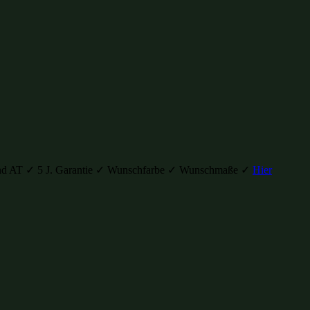
H und AT ✓ 5 J. Garantie ✓ Wunschfarbe ✓ Wunschmaße ✓
Hier