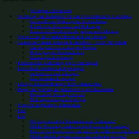
Wichtigste Erkenntnisse
Werkzeuge und Materialien für den Fenstereinbau im Gartenhaus
Unverzichtbare Werkzeuge für die Installation
Erforderliche Materialien und Dichtungen
Zusätzliches Zubehör für die professionelle Montage
Vorbereitung des Fensterrahmens und der Öffnung
Gartenhaus Fenster einbauen & abdichten – Schritt für Schritt
Grundlegende Ausrichtung des Fensters
Befestigung des Fensterrahmens
Dämmung und Isolierung
Professionelle Abdichtung gegen Feuchtigkeit
Fensterbank montieren und versiegeln
Außenfensterbank anbringen
Innenfensterbank einbauen
Häufige Herausforderungen beim Fenstereinbau
Pflege und Wartung der installierten Gartenhausfenster
Regelmäßige Wartungsintervalle
Dichtungen reinigen und pflegen
Tipps für langfristigen Wetterschutz
Fazit
FAQ
Wie lange dauert der Fenstereinbau im Gartenhaus?
Welche Werkzeuge werden für den Fenstereinbau benötigt?
Kann ich das Fenster selbst einbauen oder sollte ich einen Fach
Welche Abdichtungsmaterialien sind am besten geeignet?