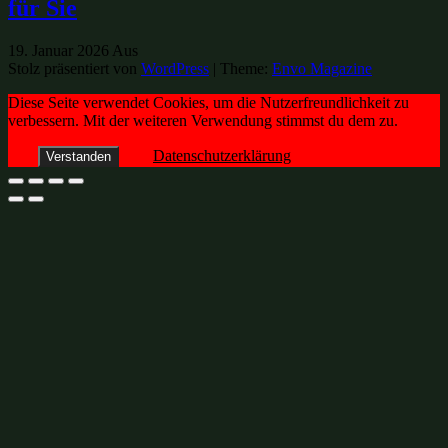
für Sie
19. Januar 2026
Aus
Stolz präsentiert von
WordPress
|
Theme:
Envo Magazine
Diese Seite verwendet Cookies, um die Nutzerfreundlichkeit zu
verbessern. Mit der weiteren Verwendung stimmst du dem zu.
Datenschutzerklärung
Verstanden