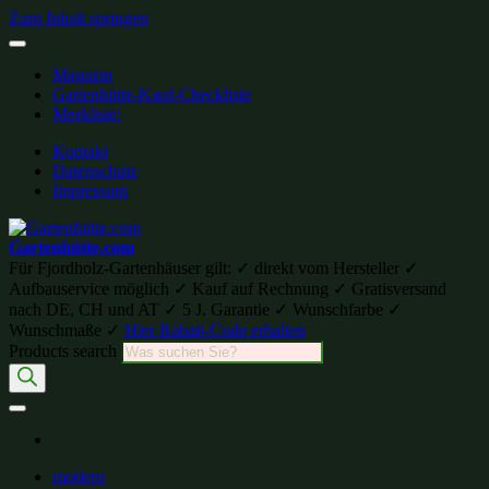
Zum Inhalt springen
Magazin
Gartenhütte-Kauf-Checkliste
Merkliste:
Kontakt
Datenschutz
Impressum
Gartenhütte.com
Für Fjordholz-Gartenhäuser gilt: ✓ direkt vom Hersteller ✓
Aufbauservice möglich ✓ Kauf auf Rechnung ✓ Gratisversand
nach DE, CH und AT ✓ 5 J. Garantie ✓ Wunschfarbe ✓
Wunschmaße ✓
Hier Rabatt-Code erhalten
Products search
modern