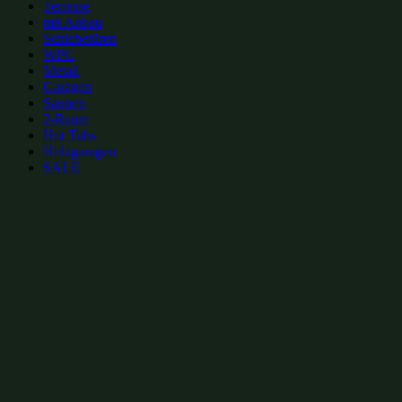
Terrasse
mit Anbau
Schiebetüren
WPC
Metall
Garagen
Saunen
2-Raum
Hot Tubs
Holzgaragen
SALE
zur Merkliste hinzufügen
zur Merkliste hinzufügen
Gartenhütten Kategorien:
Zirkuswagen bis 30m²
(3)
Zirkuswagen
(8)
Gartenhütten aus Massivholz 6x4m
(36)
Gartenhütten aus Massivholz bis 30m²
(43)
Gartenhütten 6x4m
(239)
Gartenhütten 24m²
(248)
Gartenhütten bis 30m²
(317)