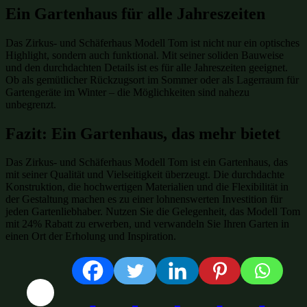
Ein Gartenhaus für alle Jahreszeiten
Das Zirkus- und Schäferhaus Modell Tom ist nicht nur ein optisches
Highlight, sondern auch funktional. Mit seiner soliden Bauweise
und den durchdachten Details ist es für alle Jahreszeiten geeignet.
Ob als gemütlicher Rückzugsort im Sommer oder als Lagerraum für
Gartengeräte im Winter – die Möglichkeiten sind nahezu
unbegrenzt.
Fazit: Ein Gartenhaus, das mehr bietet
Das Zirkus- und Schäferhaus Modell Tom ist ein Gartenhaus, das
mit seiner Qualität und Vielseitigkeit überzeugt. Die durchdachte
Konstruktion, die hochwertigen Materialien und die Flexibilität in
der Gestaltung machen es zu einer lohnenswerten Investition für
jeden Gartenliebhaber. Nutzen Sie die Gelegenheit, das Modell Tom
mit 24% Rabatt zu erwerben, und verwandeln Sie Ihren Garten in
einen Ort der Erholung und Inspiration.