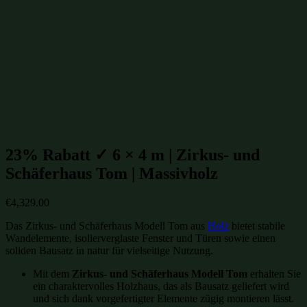
Gartenhütten mit isoliertem Glas
(650)
isolierte Gartenhütten
(650)
winterfeste Gartenhütten
(650)
Gartenhütten aus Massivholz
(854)
Gartenhütten aus Holz
(1007)
Gartenhütten
(1109)
Gartenhütten von Fjordholz
(1109)
Gartenhütten-Restposten
(1496)
Beliebte Gartenhütten aus Massivholz Größen:
23% Rabatt ✓ 6 × 4 m | Zirkus- und
Schäferhaus Tom | Massivholz
€
4,329.00
Das Zirkus- und Schäferhaus Modell Tom aus
Holz
bietet stabile
Wandelemente, isolierverglaste Fenster und Türen sowie einen
soliden Bausatz in natur für vielseitige Nutzung.
Mit dem
Zirkus- und Schäferhaus Modell Tom
erhalten Sie
ein charaktervolles Holzhaus, das als Bausatz geliefert wird
und sich dank vorgefertigter Elemente zügig montieren lässt.