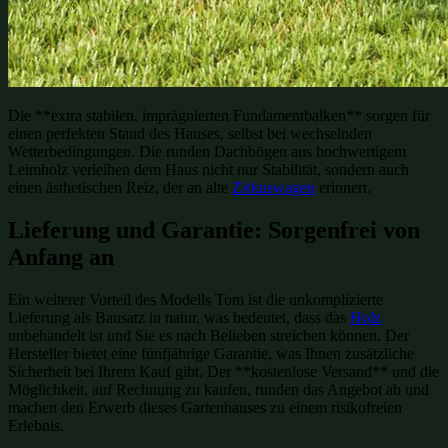
Die **extra stabilen, imprägnierten Fundamentbalken** sorgen für
einen perfekten Stand des Hauses, selbst bei wechselnden
Wetterbedingungen. Die runden Dachbögen aus hochwertigem
Leimholz verleihen dem Haus nicht nur Stabilität, sondern auch
einen ästhetischen Reiz, der an alte
Zirkuswagen
erinnert.
Lieferung und Garantie: Sorgenfrei von
Anfang an
Ein weiterer Vorteil des Modells Tom ist die unkomplizierte
Lieferung als Bausatz in natur, was bedeutet, dass das
Holz
unbehandelt ist und Sie es nach Belieben streichen können. Der
Hersteller bietet eine fünfjährige Garantie, was Ihnen zusätzliche
Sicherheit bei Ihrem Kauf gibt. Der **kostenlose Versand** und die
Möglichkeit, auf Rechnung zu kaufen, runden das Angebot ab und
machen den Erwerb dieses Gartenhauses zu einem risikofreien
Erlebnis.