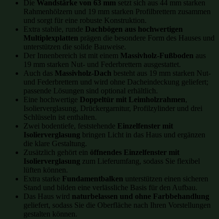
Die
Wandstärke von 63 mm
setzt sich aus 44 mm starken
Rahmenhölzern und 19 mm starken Profilbrettern zusammen
und sorgt für eine robuste Konstruktion.
Extra stabile, runde
Dachbögen aus hochwertigen
Multiplexplatten
prägen die besondere Form des Hauses und
unterstützen die solide Bauweise.
Der Innenbereich ist mit einem
Massivholz-Fußboden
aus
19 mm starken Nut- und Federbrettern ausgestattet.
Auch das
Massivholz-Dach
besteht aus 19 mm starken Nut-
und Federbrettern und wird ohne Dacheindeckung geliefert;
passende Lösungen sind optional erhältlich.
Eine hochwertige
Doppeltür mit Leimholzrahmen
,
Isolierverglasung, Drückergarnitur, Profilzylinder und drei
Schlüsseln ist enthalten.
Zwei bodentiefe, feststehende
Einzelfenster mit
Isolierverglasung
bringen Licht in das Haus und ergänzen
die klare Gestaltung.
Zusätzlich gehört ein
öffnendes Einzelfenster mit
Isolierverglasung
zum Lieferumfang, sodass Sie flexibel
lüften können.
Extra starke
Fundamentbalken
unterstützen einen sicheren
Stand und bilden eine verlässliche Basis für den Aufbau.
Das Haus wird
naturbelassen und ohne Farbbehandlung
geliefert, sodass Sie die Oberfläche nach Ihren Vorstellungen
gestalten können.