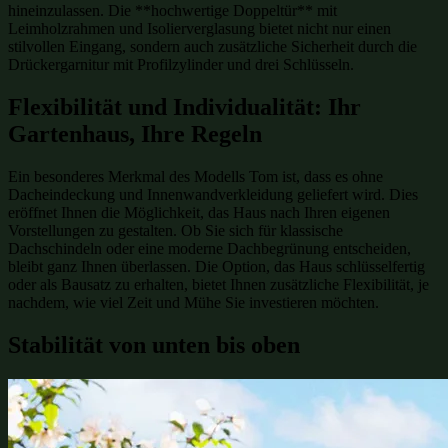
hineinzulassen. Die **hochwertige Doppeltür** mit
Leimholzrahmen und Isolierverglasung bietet nicht nur einen
stilvollen Eingang, sondern auch zusätzliche Sicherheit durch die
Drückergarnitur mit Profilzylinder und drei Schlüsseln.
Flexibilität und Individualität: Ihr
Gartenhaus, Ihre Regeln
Ein besonderes Merkmal des Modells Tom ist, dass es ohne
Dacheindeckung und Innenwandverkleidung geliefert wird. Dies
eröffnet Ihnen die Möglichkeit, das Haus nach Ihren eigenen
Vorstellungen zu gestalten. Ob Sie sich für klassische
Dachschindeln oder eine moderne Dachbegrünung entscheiden,
bleibt ganz Ihnen überlassen. Die Option, das Haus schlüsselfertig
oder als Bausatz zu erhalten, bietet Ihnen zusätzliche Flexibilität, je
nachdem, wie viel Zeit und Mühe Sie investieren möchten.
Stabilität von unten bis oben