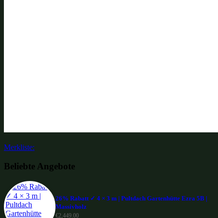
Merkliste:
Beliebte Angebote
26% Rabatt ✓ 4 × 3 m | Pultdach Gartenhütte Ezra 5B |
Massivholz
€
2,449.00