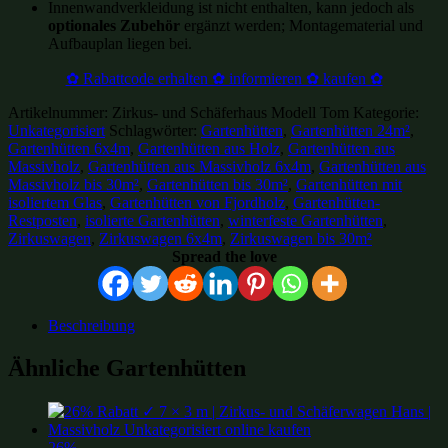
Innenwandverkleidung ist nicht enthalten, kann jedoch als
optionales Zubehör
ergänzt werden; Montagematerial und
Aufbauplan liegen bei.
✿ Rabattcode erhalten ✿ informieren ✿ kaufen ✿
Artikelnummer:
Zirkus- und Schäferhaus Modell Tom
Kategorie:
Unkategorisiert
Schlagwörter:
Gartenhütten
,
Gartenhütten 24m²
,
Gartenhütten 6x4m
,
Gartenhütten aus Holz
,
Gartenhütten aus
Massivholz
,
Gartenhütten aus Massivholz 6x4m
,
Gartenhütten aus
Massivholz bis 30m²
,
Gartenhütten bis 30m²
,
Gartenhütten mit
isoliertem Glas
,
Gartenhütten von Fjordholz
,
Gartenhütten-
Restposten
,
isolierte Gartenhütten
,
winterfeste Gartenhütten
,
Zirkuswagen
,
Zirkuswagen 6x4m
,
Zirkuswagen bis 30m²
Spread the love
Beschreibung
Ähnliche Gartenhütten
26%