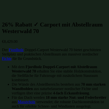
Holzgaragen
(122)
Gartenhütten-Restposten
(1496)
26% Rabatt ✓ Carport mit Abstellraum
Westerwald 70
€
8,429.00
Der
Fjordholz
Doppel-Carport Westerwald 70 bietet geschützten
Stellplatz und praktischen Abstellraum aus massiver nordischer
Fichte
für Ihr Grundstück.
Mit dem
Fjordholz Doppel-Carport mit Abstellraum
Westerwald 70
erhalten Sie eine stabile Holzkonstruktion,
die Stellfläche für Fahrzeuge mit zusätzlichem Stauraum
kombiniert.
Die Wände des Abstellbereichs bestehen aus
70 mm starken
Wandbohlen
aus naturbelassener nordischer Fichte und
verfügen über eine präzise
4-fach Eckausfräsung
.
Für das Dach werden
18 mm starke Nut- und Federbretter
aus
Massivholz
verwendet; die robuste Dachkonstruktion ist
auch für erhöhte Schnee- und Windlasten ausgelegt.