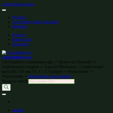
Zum Inhalt springen
Magazin
Gartenhütte-Kauf-Checkliste
Merkliste:
Kontakt
Datenschutz
Impressum
Gartenhütte.com
Für Fjordholz-Gartenhäuser gilt: ✓ direkt vom Hersteller ✓
Aufbauservice möglich ✓ Kauf auf Rechnung ✓ Gratisversand
nach DE, CH und AT ✓ 5 J. Garantie ✓ Wunschfarbe ✓
Wunschmaße ✓
Hier Rabatt-Code erhalten
Products search
modern