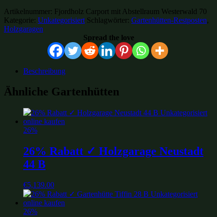
Artikelnummer:
Fjordholz Carport mit Abstellraum Westerwald 70
Kategorie:
Unkategorisiert
Schlagwörter:
Gartenhütten-Restposten
,
Holzgaragen
Spread the love
Beschreibung
Ähnliche Gartenhütten
26%
26% Rabatt ✓ Holzgarage Neustadt
44 B
€
5,139.00
26%