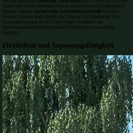
Die hochwertigen
Edelstahl Türdrücker
mit PZ-Schloss und drei
Schlüsseln bieten ein hohes Maß an Sicherheit und Langlebigkeit.
Zudem sorgt die
hochwertige Edelstahltürschwelle
für einen
leichten Einstieg und schützt den Eingang vor Abnutzung. Die
Gummidichtungen an den Türen tragen zusätzlich zur
Wetterbeständigkeit bei und halten Feuchtigkeit sowie Kälte
draußen.
Flexibilität und Anpassungsfähigkeit