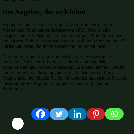
Ein Angebot, das sich lohnt
Aktuell erhalten Sie das Fjordholz Carport mit Abstellraum
Westerwald 70 mit einem
Rabatt von 26%
. Dies ist eine
ausgezeichnete Gelegenheit, ein hochwertiges Produkt zu einem
reduzierten Preis zu erwerben. Zudem profitieren Sie von einer
5
Jahre Garantie
, die Ihnen zusätzliche Sicherheit bietet.
Mit dem Fjordholz Carport mit Abstellraum Westerwald 70
investieren Sie in ein Produkt, das durch seine Qualität,
Funktionalität und Ästhetik überzeugt. Es bietet nicht nur Schutz
und Stauraum, sondern trägt auch zur Wertsteigerung Ihres
Grundstücks bei. Nutzen Sie die Gelegenheit und sichern Sie sich
dieses attraktive Angebot mit gratis Versand und Kauf auf
Rechnung.
„`