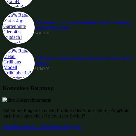
26% Rabatt ✓ 4 × 4 m | Gartenhütte Cleo 40 | Pultdach |
modern | Massivholz
€
4,019.00
33% Rabatt ! Metall Grillhaus Modell GrillCube 3,26 m²
Anthraz
€
1,349.00
Kostenlose Beratung
Haben Sie Fragen zu einem Produkt oder wünschen Sie Angebote
nach Ihren speziellen Kriterien per E-Mail?
Schreiben Sie uns - Wir beraten Sie gern!