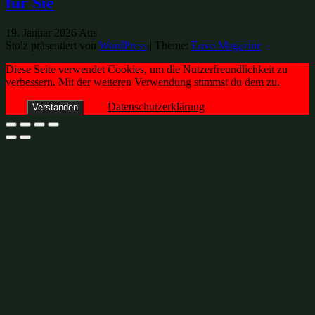
für Sie
19. Januar 2026
Aus
Stolz präsentiert von
WordPress
|
Theme:
Envo Magazine
Diese Seite verwendet Cookies, um die Nutzerfreundlichkeit zu
verbessern. Mit der weiteren Verwendung stimmst du dem zu.
Datenschutzerklärung
Verstanden