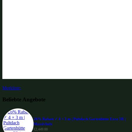
Merkliste:
Beliebte Angebote
26% Rabatt ✓ 4 × 3 m | Pultdach Gartenhütte Ezra 5B |
Massivholz
€
2,449.00