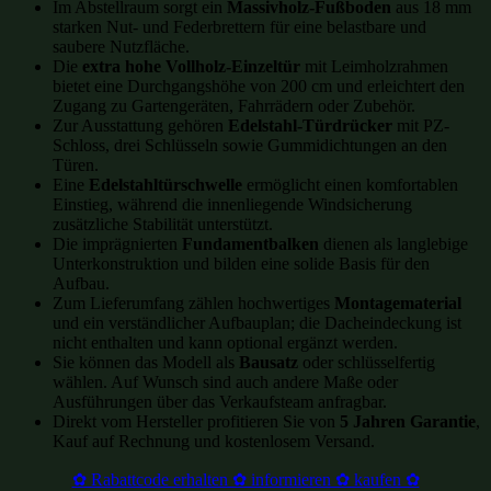
Im Abstellraum sorgt ein
Massivholz-Fußboden
aus 18 mm
starken Nut- und Federbrettern für eine belastbare und
saubere Nutzfläche.
Die
extra hohe Vollholz-Einzeltür
mit Leimholzrahmen
bietet eine Durchgangshöhe von 200 cm und erleichtert den
Zugang zu Gartengeräten, Fahrrädern oder Zubehör.
Zur Ausstattung gehören
Edelstahl-Türdrücker
mit PZ-
Schloss, drei Schlüsseln sowie Gummidichtungen an den
Türen.
Eine
Edelstahltürschwelle
ermöglicht einen komfortablen
Einstieg, während die innenliegende Windsicherung
zusätzliche Stabilität unterstützt.
Die imprägnierten
Fundamentbalken
dienen als langlebige
Unterkonstruktion und bilden eine solide Basis für den
Aufbau.
Zum Lieferumfang zählen hochwertiges
Montagematerial
und ein verständlicher Aufbauplan; die Dacheindeckung ist
nicht enthalten und kann optional ergänzt werden.
Sie können das Modell als
Bausatz
oder schlüsselfertig
wählen. Auf Wunsch sind auch andere Maße oder
Ausführungen über das Verkaufsteam anfragbar.
Direkt vom Hersteller profitieren Sie von
5 Jahren Garantie
,
Kauf auf Rechnung und kostenlosem Versand.
✿ Rabattcode erhalten ✿ informieren ✿ kaufen ✿