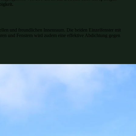
igkeit.
ellen und freundlichen Innenraum. Die beiden Einzelfenster mit
ren und Fenstern wird zudem eine effektive Abdichtung gegen