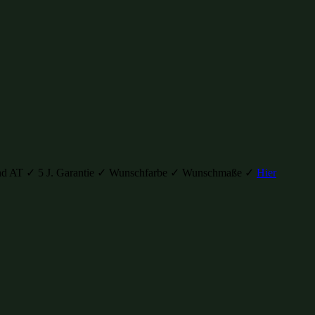
H und AT ✓ 5 J. Garantie ✓ Wunschfarbe ✓ Wunschmaße ✓
Hier