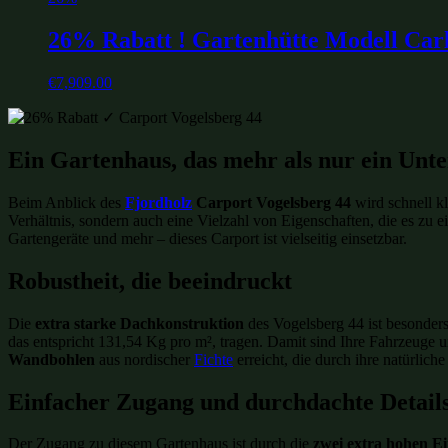
26% Rabatt ! Gartenhütte Modell Carl
€
7,909.00
Ein Gartenhaus, das mehr als nur ein Unte
Beim Anblick des
Fjordholz
Carport Vogelsberg 44
wird schnell kl
Verhältnis, sondern auch eine Vielzahl von Eigenschaften, die es zu e
Gartengeräte und mehr – dieses Carport ist vielseitig einsetzbar.
Robustheit, die beeindruckt
Die
extra starke Dachkonstruktion
des Vogelsberg 44 ist besonders
das entspricht 131,54 Kg pro m², tragen. Damit sind Ihre Fahrzeuge 
Wandbohlen
aus nordischer
Fichte
erreicht, die durch ihre natürlic
Einfacher Zugang und durchdachte Detail
Der Zugang zu diesem Gartenhaus ist durch die
zwei extra hohen E