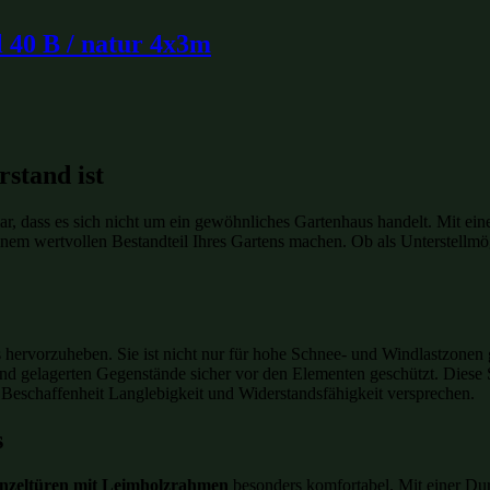
 40 B / natur 4x3m
rstand ist
ar, dass es sich nicht um ein gewöhnliches Gartenhaus handelt. Mit eine
inem wertvollen Bestandteil Ihres Gartens machen. Ob als Unterstellmög
 hervorzuheben. Sie ist nicht nur für hohe Schnee- und Windlastzonen
und gelagerten Gegenstände sicher vor den Elementen geschützt. Diese
he Beschaffenheit Langlebigkeit und Widerstandsfähigkeit versprechen.
s
inzeltüren mit Leimholzrahmen
besonders komfortabel. Mit einer Dur