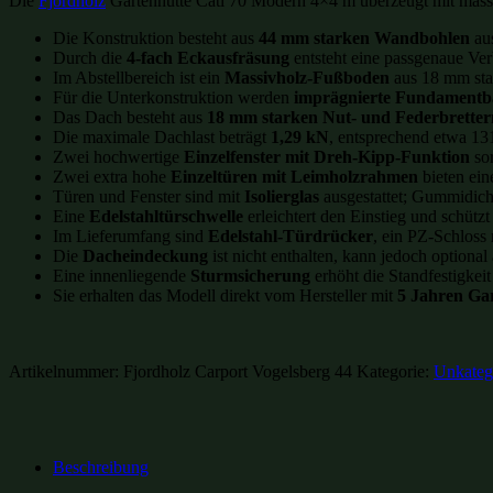
Die
Fjordholz
Gartenhütte Cati 70 Modern 4×4 m überzeugt mit massiv
Die Konstruktion besteht aus
44 mm starken Wandbohlen
aus
Durch die
4-fach Eckausfräsung
entsteht eine passgenaue Verb
Im Abstellbereich ist ein
Massivholz-Fußboden
aus 18 mm star
Für die Unterkonstruktion werden
imprägnierte Fundamentb
Das Dach besteht aus
18 mm starken Nut- und Federbretter
Die maximale Dachlast beträgt
1,29 kN
, entsprechend etwa 13
Zwei hochwertige
Einzelfenster mit Dreh-Kipp-Funktion
sor
Zwei extra hohe
Einzeltüren mit Leimholzrahmen
bieten ei
Türen und Fenster sind mit
Isolierglas
ausgestattet; Gummidicht
Eine
Edelstahltürschwelle
erleichtert den Einstieg und schütz
Im Lieferumfang sind
Edelstahl-Türdrücker
, ein PZ-Schloss
Die
Dacheindeckung
ist nicht enthalten, kann jedoch optiona
Eine innenliegende
Sturmsicherung
erhöht die Standfestigkeit
Sie erhalten das Modell direkt vom Hersteller mit
5 Jahren Ga
Artikelnummer:
Fjordholz Carport Vogelsberg 44
Kategorie:
Unkatego
Beschreibung