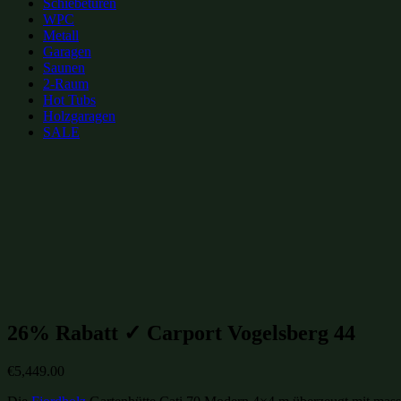
Schiebetüren
WPC
Metall
Garagen
Saunen
2-Raum
Hot Tubs
Holzgaragen
SALE
zur Merkliste hinzufügen
zur Merkliste hinzufügen
Gartenhütten Kategorien:
Holzgaragen
(122)
Gartenhütten-Restposten
(1484)
26% Rabatt ✓ Carport Vogelsberg 44
€
5,449.00