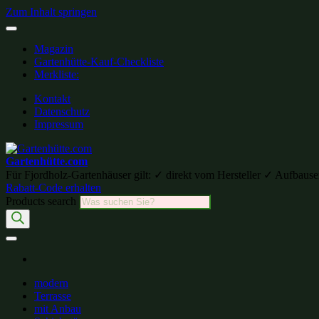
Zum Inhalt springen
Magazin
Gartenhütte-Kauf-Checkliste
Merkliste:
Kontakt
Datenschutz
Impressum
Gartenhütte.com
Für Fjordholz-Gartenhäuser gilt: ✓ direkt vom Hersteller ✓ Aufb
Rabatt-Code erhalten
Products search
modern
Terrasse
mit Anbau