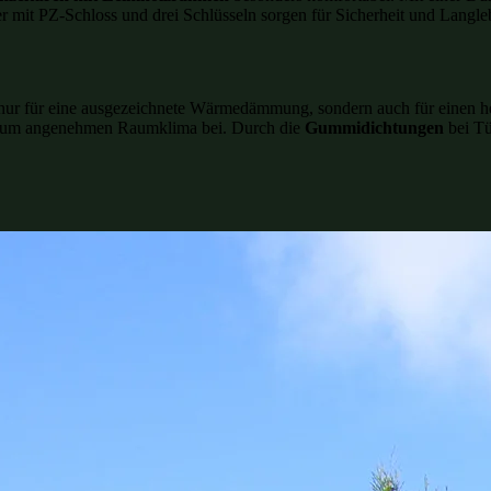
mit PZ-Schloss und drei Schlüsseln sorgen für Sicherheit und Langleb
t nur für eine ausgezeichnete Wärmedämmung, sondern auch für einen h
en zum angenehmen Raumklima bei. Durch die
Gummidichtungen
bei Tü