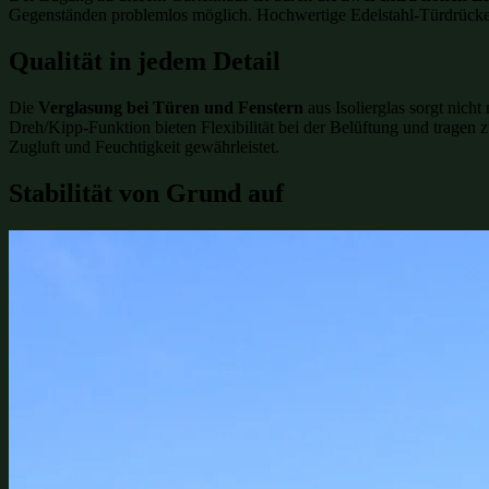
Gegenständen problemlos möglich. Hochwertige Edelstahl-Türdrücker 
Qualität in jedem Detail
Die
Verglasung bei Türen und Fenstern
aus Isolierglas sorgt nich
Dreh/Kipp-Funktion bieten Flexibilität bei der Belüftung und trag
Zugluft und Feuchtigkeit gewährleistet.
Stabilität von Grund auf