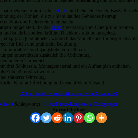
er Fichtenholz-Konstruktion, stabiler Ausstattung und durchdachten D
 naturbelassener nordischer
Fichte
und bietet eine solide Basis für viel
indung der Bohlen, die zur Stabilität des Gebäudes beiträgt.
ken Nut- und Federbrettern enthalten.
alken
mitgeliefert, die das
Holz
zuverlässig vom Untergrund trennen.
n
und ist als besonders kräftige Dachkonstruktion ausgelegt.
1,54 kg pro Quadratmeter, wodurch das Modell auch für anspruchsvolle
gen für Licht und praktische Belüftung.
ne komfortable Durchgangshöhe von 200 cm.
ungen unterstützen zusätzlich die Abdichtung.
t den unteren Türbereich.
 mit drei Schlüsseln, Montagematerial und ein Aufbauplan enthalten.
l als Zubehör ergänzt werden.
 bei stärkerer Witterung.
rantie
, Kauf auf Rechnung und kostenfreiem Versand.
✿ Rabattcode erhalten ✿ informieren ✿ kaufen ✿
risiert
Schlagwörter:
Gartenhütten-Restposten
,
Holzgaragen
Spread the love