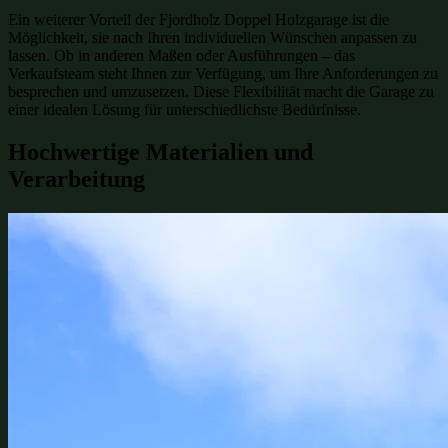
Ein weiterer Vorteil der Fjordholz Doppel Holzgarage ist die
Möglichkeit, sie nach Ihren individuellen Wünschen anpassen zu
lassen. Ob in anderen Maßen oder Ausführungen – das
Verkaufsteam steht Ihnen zur Verfügung, um Ihre Anforderungen zu
besprechen und umzusetzen. Diese Flexibilität macht die Garage zu
einer idealen Lösung für unterschiedlichste Bedürfnisse.
Hochwertige Materialien und
Verarbeitung