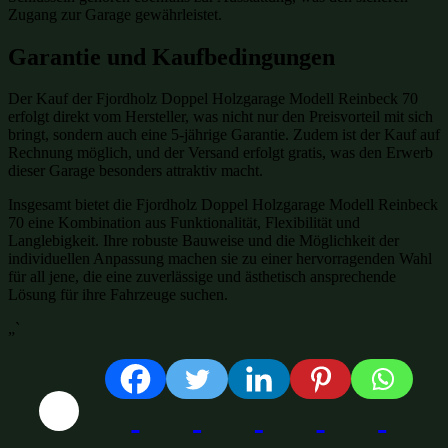
Zugang zur Garage gewährleistet.
Garantie und Kaufbedingungen
Der Kauf der Fjordholz Doppel Holzgarage Modell Reinbeck 70
erfolgt direkt vom Hersteller, was nicht nur den Preisvorteil mit sich
bringt, sondern auch eine 5-jährige Garantie. Zudem ist der Kauf auf
Rechnung möglich, und der Versand erfolgt gratis, was den Erwerb
dieser Garage besonders attraktiv macht.
Insgesamt bietet die Fjordholz Doppel Holzgarage Modell Reinbeck
70 eine Kombination aus Funktionalität, Flexibilität und
Langlebigkeit. Ihre robuste Bauweise und die Möglichkeit der
individuellen Anpassung machen sie zu einer hervorragenden Wahl
für all jene, die eine zuverlässige und ästhetisch ansprechende
Lösung für ihre Fahrzeuge suchen.
„`