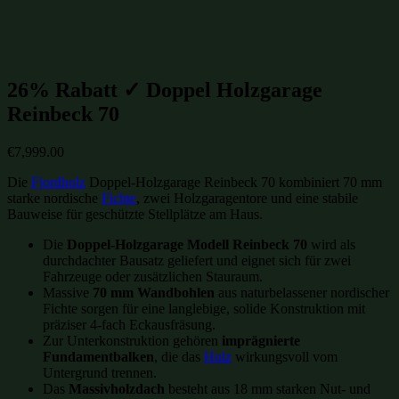
Holzgaragen
(122)
Gartenhütten-Restposten
(1496)
26% Rabatt ✓ Doppel Holzgarage
Reinbeck 70
€
7,999.00
Die
Fjordholz
Doppel-Holzgarage Reinbeck 70 kombiniert 70 mm
starke nordische
Fichte
, zwei Holzgaragentore und eine stabile
Bauweise für geschützte Stellplätze am Haus.
Die
Doppel-Holzgarage Modell Reinbeck 70
wird als
durchdachter Bausatz geliefert und eignet sich für zwei
Fahrzeuge oder zusätzlichen Stauraum.
Massive
70 mm Wandbohlen
aus naturbelassener nordischer
Fichte sorgen für eine langlebige, solide Konstruktion mit
präziser 4-fach Eckausfräsung.
Zur Unterkonstruktion gehören
imprägnierte
Fundamentbalken
, die das
Holz
wirkungsvoll vom
Untergrund trennen.
Das
Massivholzdach
besteht aus 18 mm starken Nut- und