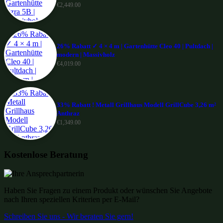
€
2,449.00
26% Rabatt ✓ 4 × 4 m | Gartenhütte Cleo 40 | Pultdach |
modern | Massivholz
€
4,019.00
33% Rabatt ! Metall Grillhaus Modell GrillCube 3,26 m²
Anthraz
€
1,349.00
Kostenlose Beratung
Haben Sie Fragen zu einem Produkt oder wünschen Sie Angebote
nach Ihren speziellen Kriterien per E-Mail?
Schreiben Sie uns - Wir beraten Sie gern!