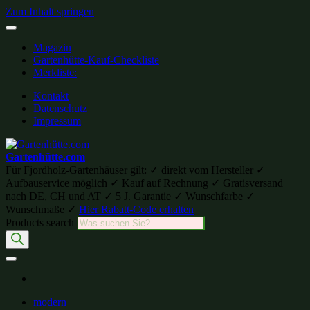
Zum Inhalt springen
Magazin
Gartenhütte-Kauf-Checkliste
Merkliste:
Kontakt
Datenschutz
Impressum
Gartenhütte.com
Für Fjordholz-Gartenhäuser gilt: ✓ direkt vom Hersteller ✓
Aufbauservice möglich ✓ Kauf auf Rechnung ✓ Gratisversand
nach DE, CH und AT ✓ 5 J. Garantie ✓ Wunschfarbe ✓
Wunschmaße ✓
Hier Rabatt-Code erhalten
Products search
modern