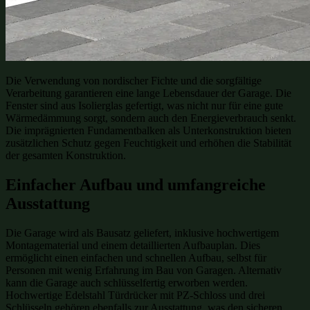
Die Verwendung von nordischer Fichte und die sorgfältige
Verarbeitung garantieren eine lange Lebensdauer der Garage. Die
Fenster sind aus Isolierglas gefertigt, was nicht nur für eine gute
Wärmedämmung sorgt, sondern auch den Energieverbrauch senkt.
Die imprägnierten Fundamentbalken als Unterkonstruktion bieten
zusätzlichen Schutz gegen Feuchtigkeit und erhöhen die Stabilität
der gesamten Konstruktion.
Einfacher Aufbau und umfangreiche
Ausstattung
Die Garage wird als Bausatz geliefert, inklusive hochwertigem
Montagematerial und einem detaillierten Aufbauplan. Dies
ermöglicht einen einfachen und schnellen Aufbau, selbst für
Personen mit wenig Erfahrung im Bau von Garagen. Alternativ
kann die Garage auch schlüsselfertig erworben werden.
Hochwertige Edelstahl Türdrücker mit PZ-Schloss und drei
Schlüsseln gehören ebenfalls zur Ausstattung, was den sicheren