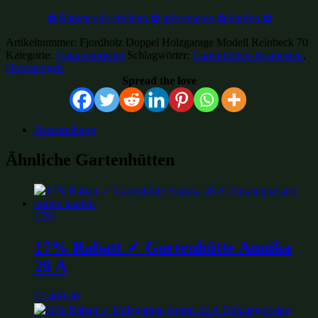
✿ Rabattcode erhalten ✿ informieren ✿ kaufen ✿
Artikelnummer:
Fjordholz Doppel Holzgarage Modell Reinbeck 70
Kategorie:
Unkategorisiert
Schlagwörter:
Gartenhütten-Restposten
,
Holzgaragen
Spread the love
Beschreibung
Ähnliche Gartenhütten
17%
17% Rabatt ✓ Gartenhütte Annika
28 A
€
2,469.00