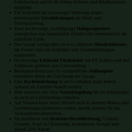
Federbrettern und ist für höhere Schnee- und Windlastzonen
ausgelegt.
Für Sicherheit bei schwieriger Witterung sorgen
innenliegende
Gewindestangen
als Wind- und
Sturmsicherung.
Zwei hochwertige, zweiflügelige
Holzgaragentore
ermöglichen eine komfortable Zufahrt und unterstreichen die
natürliche Optik.
Die Garage verfügt über zwei zu öffnende
Oberlichtfenster
;
die Fenster sind mit Isolierglas und Gummidichtungen
ausgestattet.
Hochwertige
Edelstahl-Türdrücker
mit PZ-Schloss und drei
Schlüsseln gehören zum Lieferumfang.
Montagematerial und ein verständlicher
Aufbauplan
erleichtern Ihnen die Errichtung der Garage.
Eine
Dacheindeckung
ist nicht enthalten, kann jedoch
optional als Zubehör bestellt werden.
Bitte beachten Sie: Eine
Notentriegelung
für ein Sektionaltor
ist nicht im Lieferumfang enthalten.
Auf Wunsch kann dieses Modell auch in anderen Maßen oder
Ausführungen produziert werden; hierfür können Sie das
Verkaufsteam ansprechen.
Sie profitieren von
direktem Herstellerbezug
, 5 Jahren
Garantie, Kauf auf Rechnung, kostenlosem Versand und
aktuell 26% Rabatt.