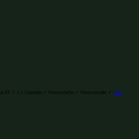
H und AT ✓ 5 J. Garantie ✓ Wunschfarbe ✓ Wunschmaße ✓
Hier