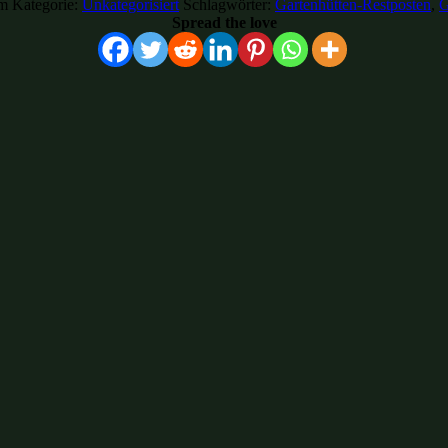
um
Kategorie:
Unkategorisiert
Schlagwörter:
Gartenhütten-Restposten
,
G
Spread the love