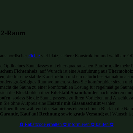
m 2-Raum
aus nordischer
Fichte
viel Platz, sichere Konstruktion und wählbare Of
che Optik eines Saunafasses mit einer quadratischen Bauform, die me
ischem Fichtenholz
; auf Wunsch ist eine Ausführung aus
Thermoholz
en
, die für eine stabile Konstruktion und ein natürliches Saunaklima so
sonders großzügiges Raumvolumen, sodass Sie komfortabler sitzen und
d macht die Sauna zu einer komfortablen Lösung für regelmäßige Saun
n sich die Blockbohlen über
Edelstahl-Spannbänder
nachjustieren und 
oofen
, sodass Sie die Sauna passend zu Ihren Vorlieben und Anschlus
en Sie ohne Aufpreis eine
Holztür mit Glasausschnitt
wählen.
röffnen Ihnen während des Saunierens einen schönen Blick in die Natu
 Garantie
,
Kauf auf Rechnung
sowie
gratis Versand
; auf Wunsch is
✿ Rabattcode erhalten ✿ informieren ✿ kaufen ✿