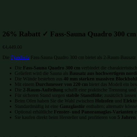
Gartenhütten Kategorien:
Gartensaunen
(228)
Gartenhütten-Restposten
(1485)
26% Rabatt ✓ Fass-Sauna Quadro 300 c
€
4,449.00
Die
Fjordholz
Fass-Sauna Quadro 300 cm bietet als 2-Raum-Bausatz 
Die
Fass-Sauna Quadro 300 cm
verbindet die charakteristis
Geliefert wird die Sauna als
Bausatz aus hochwertigem nord
Die Wände bestehen aus
40 mm starken massiven Blockbohl
Mit einem
Durchmesser von 220 cm
bietet das Modell ein be
Die
2-Raum-Aufteilung
schafft eine praktische Trennung un
Für sicheren Stand sorgen
stabile Standfüße
; zusätzlich lasse
Beim Ofen haben Sie die Wahl zwischen
Holzofen
und
Elektr
Standardmäßig ist eine
Ganzglastür
enthalten; alternativ könn
Optional erhältliche
Fenster- und Panoramaglas-Varianten
e
Sie kaufen direkt beim Hersteller und profitieren von
5 Jahren