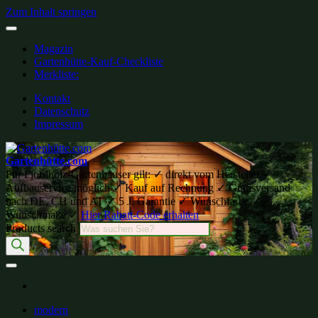
Zum Inhalt springen
Magazin
Gartenhütte-Kauf-Checkliste
Merkliste:
Kontakt
Datenschutz
Impressum
Gartenhütte.com
Für Fjordholz-Gartenhäuser gilt: ✓ direkt vom Hersteller ✓
Aufbauservice möglich ✓ Kauf auf Rechnung ✓ Gratisversand
nach DE, CH und AT ✓ 5 J. Garantie ✓ Wunschfarbe ✓
Wunschmaße ✓
Hier Rabatt-Code erhalten
Products search
modern