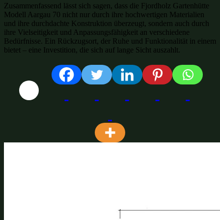
Zusammenfassend lässt sich sagen, dass die Fjordholz Gartenhütte
Modell Aargau 70 nicht nur durch ihre hochwertigen Materialien
und ihre durchdachte Konstruktion überzeugt, sondern auch durch
ihre Vielseitigkeit und Anpassungsfähigkeit an verschiedene
Bedürfnisse. Ein Rückzugsort, der Ruhe und Funktionalität in einem
bietet – eine Investition, die sich auf lange Sicht auszahlt.