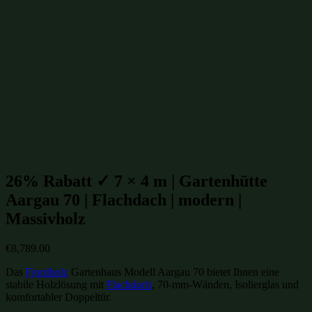
Gartenhütten bis 30m²
(317)
Moderne Gartenhütten
(552)
Gartenhütten mit isoliertem Glas
(650)
isolierte Gartenhütten
(650)
winterfeste Gartenhütten
(650)
Gartenhütten aus Massivholz
(854)
Gartenhütten aus Fichte
(955)
Gartenhütten aus Holz
(1007)
Gartenhütten
(1109)
Gartenhütten von Fjordholz
(1109)
Gartenhütten-Restposten
(1496)
Beliebte Gartenhütten mit Flachdach Größen:
26% Rabatt ✓ 7 × 4 m | Gartenhütte
Aargau 70 | Flachdach | modern |
Massivholz
€
8,789.00
Das
Fjordholz
Gartenhaus Modell Aargau 70 bietet Ihnen eine
stabile Holzlösung mit
Flachdach
, 70-mm-Wänden, Isolierglas und
komfortabler Doppeltür.