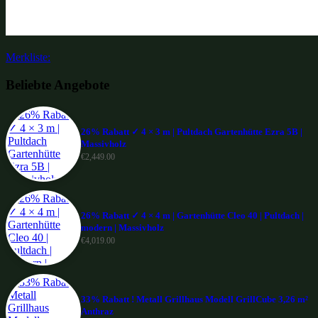
Merkliste:
Beliebte Angebote
26% Rabatt ✓ 4 × 3 m | Pultdach Gartenhütte Ezra 5B |
Massivholz
€
2,449.00
26% Rabatt ✓ 4 × 4 m | Gartenhütte Cleo 40 | Pultdach |
modern | Massivholz
€
4,019.00
33% Rabatt ! Metall Grillhaus Modell GrillCube 3,26 m²
Anthraz