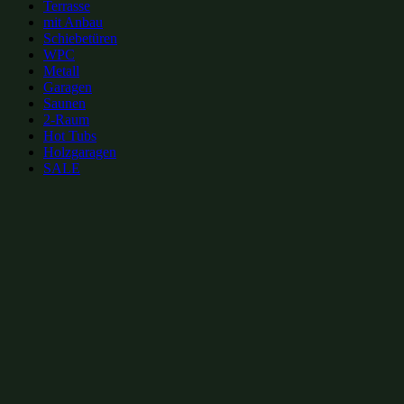
Terrasse
mit Anbau
Schiebetüren
WPC
Metall
Garagen
Saunen
2-Raum
Hot Tubs
Holzgaragen
SALE
zur Merkliste hinzufügen
zur Merkliste hinzufügen
Gartenhütten Kategorien:
Gartenhütten mit Flachdach 7x4m
(7)
Moderne Gartenhütten 7x4m
(10)
Gartenhütten 28m²
(30)
Gartenhütten 7x4m
(30)
Gartenhütten mit Flachdach bis 30m²
(53)
Moderne Gartenhütten bis 30m²
(70)
Gartenhütten mit Flachdach
(238)