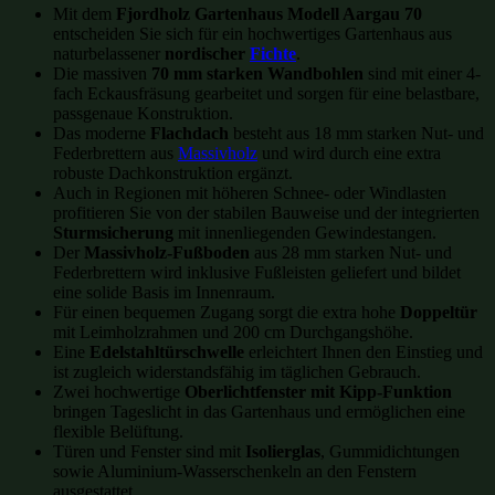
Mit dem
Fjordholz Gartenhaus Modell Aargau 70
entscheiden Sie sich für ein hochwertiges Gartenhaus aus
naturbelassener
nordischer
Fichte
.
Die massiven
70 mm starken Wandbohlen
sind mit einer 4-
fach Eckausfräsung gearbeitet und sorgen für eine belastbare,
passgenaue Konstruktion.
Das moderne
Flachdach
besteht aus 18 mm starken Nut- und
Federbrettern aus
Massivholz
und wird durch eine extra
robuste Dachkonstruktion ergänzt.
Auch in Regionen mit höheren Schnee- oder Windlasten
profitieren Sie von der stabilen Bauweise und der integrierten
Sturmsicherung
mit innenliegenden Gewindestangen.
Der
Massivholz-Fußboden
aus 28 mm starken Nut- und
Federbrettern wird inklusive Fußleisten geliefert und bildet
eine solide Basis im Innenraum.
Für einen bequemen Zugang sorgt die extra hohe
Doppeltür
mit Leimholzrahmen und 200 cm Durchgangshöhe.
Eine
Edelstahltürschwelle
erleichtert Ihnen den Einstieg und
ist zugleich widerstandsfähig im täglichen Gebrauch.
Zwei hochwertige
Oberlichtfenster mit Kipp-Funktion
bringen Tageslicht in das Gartenhaus und ermöglichen eine
flexible Belüftung.
Türen und Fenster sind mit
Isolierglas
, Gummidichtungen
sowie Aluminium-Wasserschenkeln an den Fenstern
ausgestattet.