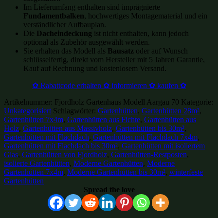
Im Lieferumfang enthalten sind imprägnierte
Fundamentbalken
, hochwertiges Montagematerial und ein
verständlicher Aufbauplan.
Die
Dacheindeckung
ist nicht enthalten, kann jedoch
optional als Zubehör ausgewählt werden.
Sie erhalten das Modell als
Bausatz
oder auf Wunsch
schlüsselfertig, direkt vom Hersteller mit 5 Jahren Garantie,
Kauf auf Rechnung und kostenlosem Versand.
✿ Rabattcode erhalten ✿ informieren ✿ kaufen ✿
Artikelnummer:
Fjordholz Gartenhaus Modell Aargau 70
Kategorie:
Unkategorisiert
Schlagwörter:
Gartenhütten
,
Gartenhütten 28m²
,
Gartenhütten 7x4m
,
Gartenhütten aus Fichte
,
Gartenhütten aus
Holz
,
Gartenhütten aus Massivholz
,
Gartenhütten bis 30m²
,
Gartenhütten mit Flachdach
,
Gartenhütten mit Flachdach 7x4m
,
Gartenhütten mit Flachdach bis 30m²
,
Gartenhütten mit isoliertem
Glas
,
Gartenhütten von Fjordholz
,
Gartenhütten-Restposten
,
isolierte Gartenhütten
,
Moderne Gartenhütten
,
Moderne
Gartenhütten 7x4m
,
Moderne Gartenhütten bis 30m²
,
winterfeste
Gartenhütten
Spread the love