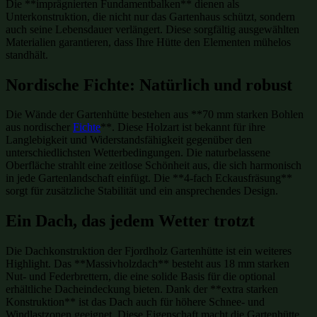
Die **imprägnierten Fundamentbalken** dienen als
Unterkonstruktion, die nicht nur das Gartenhaus schützt, sondern
auch seine Lebensdauer verlängert. Diese sorgfältig ausgewählten
Materialien garantieren, dass Ihre Hütte den Elementen mühelos
standhält.
Nordische Fichte: Natürlich und robust
Die Wände der Gartenhütte bestehen aus **70 mm starken Bohlen
aus nordischer
Fichte
**. Diese Holzart ist bekannt für ihre
Langlebigkeit und Widerstandsfähigkeit gegenüber den
unterschiedlichsten Wetterbedingungen. Die naturbelassene
Oberfläche strahlt eine zeitlose Schönheit aus, die sich harmonisch
in jede Gartenlandschaft einfügt. Die **4-fach Eckausfräsung**
sorgt für zusätzliche Stabilität und ein ansprechendes Design.
Ein Dach, das jedem Wetter trotzt
Die Dachkonstruktion der Fjordholz Gartenhütte ist ein weiteres
Highlight. Das **Massivholzdach** besteht aus 18 mm starken
Nut- und Federbrettern, die eine solide Basis für die optional
erhältliche Dacheindeckung bieten. Dank der **extra starken
Konstruktion** ist das Dach auch für höhere Schnee- und
Windlastzonen geeignet. Diese Eigenschaft macht die Gartenhütte