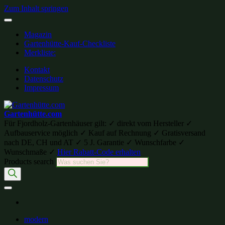
Zum Inhalt springen
Magazin
Gartenhütte-Kauf-Checkliste
Merkliste:
Kontakt
Datenschutz
Impressum
Gartenhütte.com
Für Fjordholz-Gartenhäuser gilt: ✓ direkt vom Hersteller ✓
Aufbauservice möglich ✓ Kauf auf Rechnung ✓ Gratisversand
nach DE, CH und AT ✓ 5 J. Garantie ✓ Wunschfarbe ✓
Wunschmaße ✓
Hier Rabatt-Code erhalten
Products search
modern