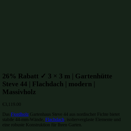
Gartenhütten mit Flachdach
(238)
Moderne Gartenhütten
(552)
Gartenhütten mit isoliertem Glas
(650)
isolierte Gartenhütten
(650)
winterfeste Gartenhütten
(650)
Gartenhütten aus Massivholz
(854)
Gartenhütten aus Fichte
(955)
Gartenhütten aus Holz
(1007)
Gartenhütten
(1109)
Gartenhütten von Fjordholz
(1109)
Gartenhütten-Restposten
(1496)
Beliebte Gartenhütten mit Flachdach Größen:
26% Rabatt ✓ 3 × 3 m | Gartenhütte
Steve 44 | Flachdach | modern |
Massivholz
€
3,119.00
Das
Fjordholz
Gartenhaus Steve 44 aus nordischer Fichte bietet
stabile 44-mm-Wände,
Flachdach
, isolierverglaste Elemente und
eine robuste Konstruktion für Ihren Garten.