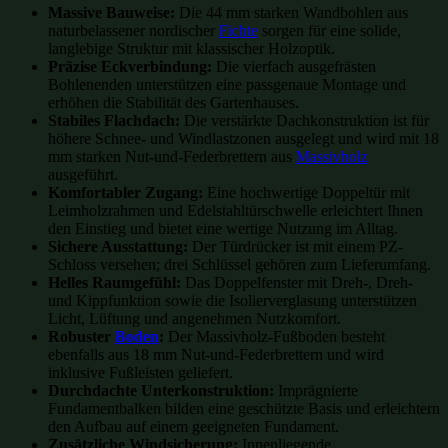
Massive Bauweise:
Die 44 mm starken Wandbohlen aus
naturbelassener nordischer
Fichte
sorgen für eine solide,
langlebige Struktur mit klassischer Holzoptik.
Präzise Eckverbindung:
Die vierfach ausgefrästen
Bohlenenden unterstützen eine passgenaue Montage und
erhöhen die Stabilität des Gartenhauses.
Stabiles Flachdach:
Die verstärkte Dachkonstruktion ist für
höhere Schnee- und Windlastzonen ausgelegt und wird mit 18
mm starken Nut-und-Federbrettern aus
Massivholz
ausgeführt.
Komfortabler Zugang:
Eine hochwertige Doppeltür mit
Leimholzrahmen und Edelstahltürschwelle erleichtert Ihnen
den Einstieg und bietet eine wertige Nutzung im Alltag.
Sichere Ausstattung:
Der Türdrücker ist mit einem PZ-
Schloss versehen; drei Schlüssel gehören zum Lieferumfang.
Helles Raumgefühl:
Das Doppelfenster mit Dreh-, Dreh-
und Kippfunktion sowie die Isolierverglasung unterstützen
Licht, Lüftung und angenehmen Nutzkomfort.
Robuster
Boden
:
Der Massivholz-Fußboden besteht
ebenfalls aus 18 mm Nut-und-Federbrettern und wird
inklusive Fußleisten geliefert.
Durchdachte Unterkonstruktion:
Imprägnierte
Fundamentbalken bilden eine geschützte Basis und erleichtern
den Aufbau auf einem geeigneten Fundament.
Zusätzliche Windsicherung:
Innenliegende