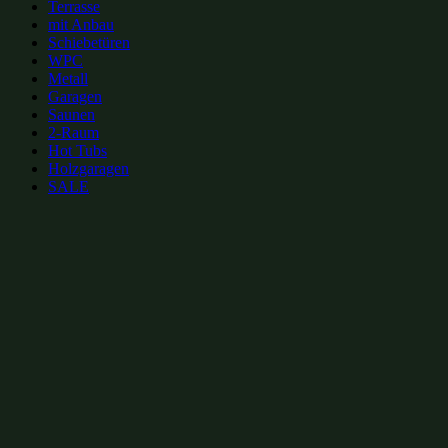
Terrasse
mit Anbau
Schiebetüren
WPC
Metall
Garagen
Saunen
2-Raum
Hot Tubs
Holzgaragen
SALE
zur Merkliste hinzufügen
zur Merkliste hinzufügen
Gartenhütten Kategorien:
Gartenhütten mit Flachdach 3x3m
(8)
Gartenhütten mit Flachdach bis 10m²
(24)
Moderne Gartenhütten 3x3m
(25)
Moderne Gartenhütten bis 10m²
(58)
Gartenhütten 9m²
(105)
Gartenhütten 3x3m
(106)
Gartenhütten bis 10m²
(208)