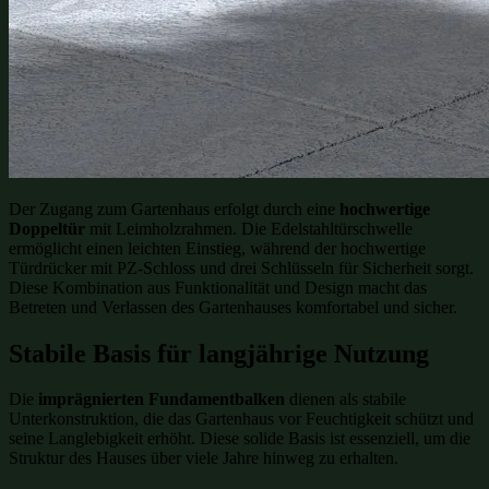
Der Zugang zum Gartenhaus erfolgt durch eine
hochwertige
Doppeltür
mit Leimholzrahmen. Die Edelstahltürschwelle
ermöglicht einen leichten Einstieg, während der hochwertige
Türdrücker mit PZ-Schloss und drei Schlüsseln für Sicherheit sorgt.
Diese Kombination aus Funktionalität und Design macht das
Betreten und Verlassen des Gartenhauses komfortabel und sicher.
Stabile Basis für langjährige Nutzung
Die
imprägnierten Fundamentbalken
dienen als stabile
Unterkonstruktion, die das Gartenhaus vor Feuchtigkeit schützt und
seine Langlebigkeit erhöht. Diese solide Basis ist essenziell, um die
Struktur des Hauses über viele Jahre hinweg zu erhalten.