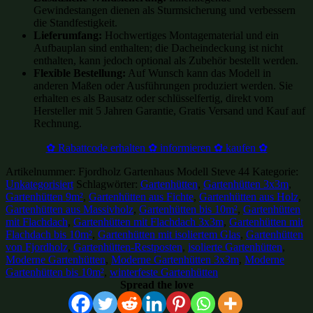
Gewindestangen dienen als Sturmsicherung und verbessern
die Standfestigkeit.
Lieferumfang:
Hochwertiges Montagematerial und ein
Aufbauplan sind enthalten; die Dacheindeckung ist nicht
enthalten, kann jedoch optional als Zubehör bestellt werden.
Flexible Bestellung:
Auf Wunsch kann das Modell in
anderen Maßen oder Ausführungen produziert werden. Sie
erhalten es als Bausatz oder schlüsselfertig, direkt vom
Hersteller mit 5 Jahren Garantie, Gratis Versand und Kauf auf
Rechnung.
✿ Rabattcode erhalten ✿ informieren ✿ kaufen ✿
Artikelnummer:
Fjordholz Gartenhaus Modell Steve 44
Kategorie:
Unkategorisiert
Schlagwörter:
Gartenhütten
,
Gartenhütten 3x3m
,
Gartenhütten 9m²
,
Gartenhütten aus Fichte
,
Gartenhütten aus Holz
,
Gartenhütten aus Massivholz
,
Gartenhütten bis 10m²
,
Gartenhütten
mit Flachdach
,
Gartenhütten mit Flachdach 3x3m
,
Gartenhütten mit
Flachdach bis 10m²
,
Gartenhütten mit isoliertem Glas
,
Gartenhütten
von Fjordholz
,
Gartenhütten-Restposten
,
isolierte Gartenhütten
,
Moderne Gartenhütten
,
Moderne Gartenhütten 3x3m
,
Moderne
Gartenhütten bis 10m²
,
winterfeste Gartenhütten
Spread the love