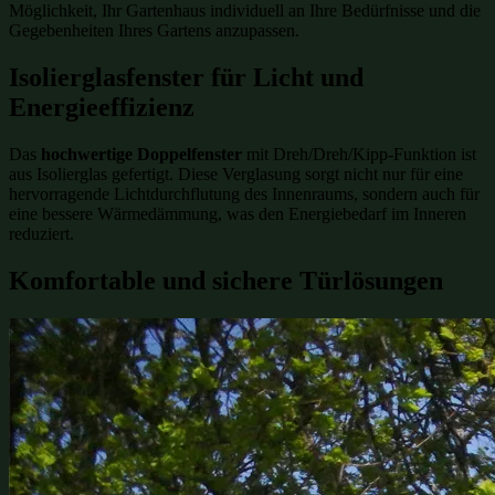
Möglichkeit, Ihr Gartenhaus individuell an Ihre Bedürfnisse und die
Gegebenheiten Ihres Gartens anzupassen.
Isolierglasfenster für Licht und
Energieeffizienz
Das
hochwertige Doppelfenster
mit Dreh/Dreh/Kipp-Funktion ist
aus Isolierglas gefertigt. Diese Verglasung sorgt nicht nur für eine
hervorragende Lichtdurchflutung des Innenraums, sondern auch für
eine bessere Wärmedämmung, was den Energiebedarf im Inneren
reduziert.
Komfortable und sichere Türlösungen