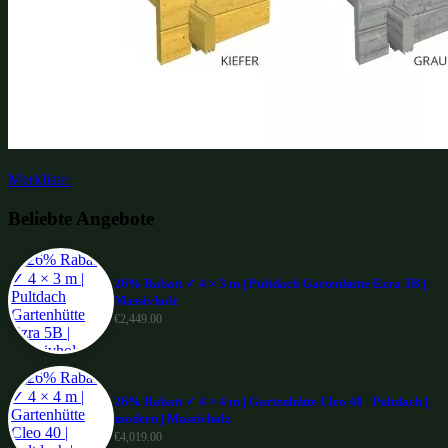
Merkliste:
Beliebte Angebote
26% Rabatt ✓ 4 × 3 m | Pultdach Gartenhütte Ezra 5B |
Massivholz
€
2,449.00
26% Rabatt ✓ 4 × 4 m | Gartenhütte Cleo 40 | Pultdach |
modern | Massivholz
€
4,019.00