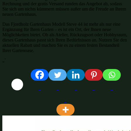
Rechnung und der gratis Versand runden das Angebot ab, sodass
Sie sich um nichts kümmern müssen außer um die Freude an Ihrem
neuen Gartenhaus.
Das Fjordholz Gartenhaus Modell Steve 44 ist mehr als nur eine
Ergänzung für Ihren Garten – es ist ein Ort, der Ihnen neue
Möglichkeiten bietet. Ob als Atelier, Rückzugsort oder Hobbyraum,
dieses Gartenhaus passt sich Ihren Bedürfnissen an. Nutzen Sie den
aktuellen Rabatt und machen Sie es zu einem festen Bestandteil
Ihrer Gartenoase.
„`