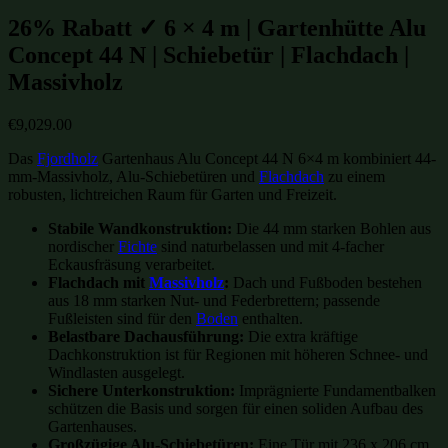
26% Rabatt ✓ 6 × 4 m | Gartenhütte Alu
Concept 44 N | Schiebetür | Flachdach |
Massivholz
€
9,029.00
Das
Fjordholz
Gartenhaus Alu Concept 44 N 6×4 m kombiniert 44-
mm-Massivholz, Alu-Schiebetüren und
Flachdach
zu einem
robusten, lichtreichen Raum für Garten und Freizeit.
Stabile Wandkonstruktion:
Die 44 mm starken Bohlen aus
nordischer
Fichte
sind naturbelassen und mit 4-facher
Eckausfräsung verarbeitet.
Flachdach mit
Massivholz
:
Dach und Fußboden bestehen
aus 18 mm starken Nut- und Federbrettern; passende
Fußleisten sind für den
Boden
enthalten.
Belastbare Dachausführung:
Die extra kräftige
Dachkonstruktion ist für Regionen mit höheren Schnee- und
Windlasten ausgelegt.
Sichere Unterkonstruktion:
Imprägnierte Fundamentbalken
schützen die Basis und sorgen für einen soliden Aufbau des
Gartenhauses.
Großzügige Alu-Schiebetüren:
Eine Tür mit 236 x 206 cm