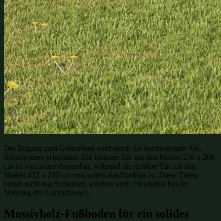
Der Zugang zum Gartenhaus wird durch die hochwertigen Alu-
Schiebetüren erleichtert. Die kleinere Tür mit den Maßen 236 x 206
cm ist von innen absperrbar, während die größere Tür mit den
Maßen 432 x 206 cm von außen abschließbar ist. Diese Türen
bieten nicht nur Sicherheit, sondern auch Flexibilität bei der
Nutzung des Gartenhauses.
Massivholz-Fußboden für ein solides