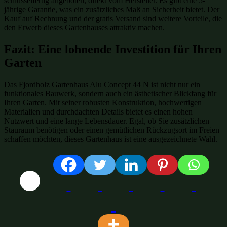
schlüsselfertig angeboten, direkt vom Hersteller. Es gibt eine 5-
jährige Garantie, was ein zusätzliches Maß an Sicherheit bietet. Der
Kauf auf Rechnung und der gratis Versand sind weitere Vorteile, die
den Erwerb dieses Gartenhauses attraktiv machen.
Fazit: Eine lohnende Investition für Ihren
Garten
Das Fjordholz Gartenhaus Alu Concept 44 N ist nicht nur ein
funktionales Bauwerk, sondern auch ein ästhetischer Blickfang für
Ihren Garten. Mit seiner robusten Konstruktion, hochwertigen
Materialien und durchdachten Details bietet es einen hohen
Nutzwert und eine lange Lebensdauer. Egal, ob Sie zusätzlichen
Stauraum benötigen oder einen gemütlichen Rückzugsort im Freien
schaffen möchten, dieses Gartenhaus ist eine ausgezeichnete Wahl.