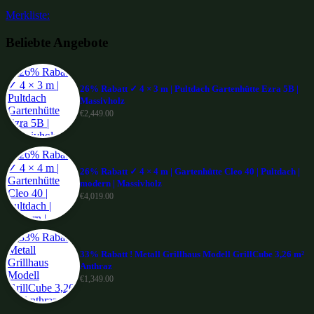
Merkliste:
Beliebte Angebote
26% Rabatt ✓ 4 × 3 m | Pultdach Gartenhütte Ezra 5B |
Massivholz
€
2,449.00
26% Rabatt ✓ 4 × 4 m | Gartenhütte Cleo 40 | Pultdach |
modern | Massivholz
€
4,019.00
33% Rabatt ! Metall Grillhaus Modell GrillCube 3,26 m²
Anthraz
€
1,349.00