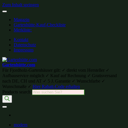
Zum Inhalt springen
Magazin
Gartenhütte-Kauf-Checkliste
Merkliste:
Kontakt
Datenschutz
Impressum
Gartenhütte.com
Für Fjordholz-Gartenhäuser gilt: ✓ direkt vom Hersteller ✓
Aufbauservice möglich ✓ Kauf auf Rechnung ✓ Gratisversand
nach DE, CH und AT ✓ 5 J. Garantie ✓ Wunschfarbe ✓
Wunschmaße ✓
Hier Rabatt-Code erhalten
Products search
modern