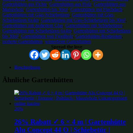
Gartenhütten aus Fichte
,
Gartenhütten aus Holz
,
Gartenhütten aus
Massivholz
,
Gartenhütten bis 30m²
,
Gartenhütten mit Flachdach
,
Gartenhütten mit Glas-Schiebetüren
,
Gartenhütten mit Glas-
Schiebetüren 6x4m
,
Gartenhütten mit Glas-Schiebetüren bis 30m²
,
Gartenhütten mit isoliertem Glas
,
Gartenhütten mit Schiebetüren
,
Gartenhütten mit Schiebetüren 6x4m
,
Gartenhütten mit Schiebetüren
bis 30m²
,
Gartenhütten von Fjordholz
,
Gartenhütten-Restposten
,
isolierte Gartenhütten
,
winterfeste Gartenhütten
Spread the love
Beschreibung
Ähnliche Gartenhütten
26%
26% Rabatt ✓ 6 × 4 m | Gartenhütte
Alu Concept 44 O | Schiebetür |