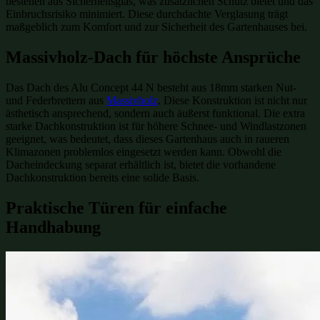
bestehen aus Sicherheitsglas, was zusätzlichen Schutz bietet und das
Einbruchsrisiko minimiert. Diese durchdachte Verglasung trägt
maßgeblich zum Komfort und zur Sicherheit des Gartenhauses bei.
Massivholz-Dach für höchste Ansprüche
Das Dach des Alu Concept 44 N besteht aus 18mm starken Nut-
und Federbrettern aus
Massivholz
. Diese Konstruktion ist nicht nur
ästhetisch ansprechend, sondern auch äußerst funktional. Die extra
starke Dachkonstruktion ist für höhere Schnee- und Windlastzonen
geeignet, was bedeutet, dass dieses Gartenhaus auch in raueren
Klimazonen problemlos eingesetzt werden kann. Obwohl die
Dacheindeckung separat erhältlich ist, bietet die vorhandene
Dachkonstruktion bereits eine solide Basis.
Praktische Türen für einfache
Handhabung