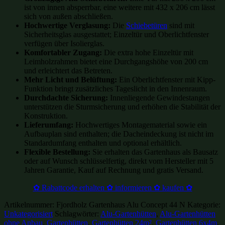
ist von innen absperrbar, eine weitere mit 432 x 206 cm lässt
sich von außen abschließen.
Hochwertige Verglasung:
Die
Schiebetüren
sind mit
Sicherheitsglas ausgestattet; Einzeltür und Oberlichtfenster
verfügen über Isolierglas.
Komfortabler Zugang:
Die extra hohe Einzeltür mit
Leimholzrahmen bietet eine Durchgangshöhe von 200 cm
und erleichtert das Betreten.
Mehr Licht und Belüftung:
Ein Oberlichtfenster mit Kipp-
Funktion bringt zusätzliches Tageslicht in den Innenraum.
Durchdachte Sicherung:
Innenliegende Gewindestangen
unterstützen die Sturmsicherung und erhöhen die Stabilität der
Konstruktion.
Lieferumfang:
Hochwertiges Montagematerial sowie ein
Aufbauplan sind enthalten; die Dacheindeckung ist nicht im
Standardumfang enthalten und optional erhältlich.
Flexible Bestellung:
Sie erhalten das Gartenhaus als Bausatz
oder auf Wunsch schlüsselfertig, direkt vom Hersteller mit 5
Jahren Garantie, Kauf auf Rechnung und gratis Versand.
✿ Rabattcode erhalten ✿ informieren ✿ kaufen ✿
Artikelnummer:
Fjordholz Gartenhaus Alu Concept 44 N
Kategorie:
Unkategorisiert
Schlagwörter:
Alu-Gartenhütten
,
Alu-Gartenhütten
ohne Anbau
,
Gartenhütten
,
Gartenhütten 24m²
,
Gartenhütten 6x4m
,