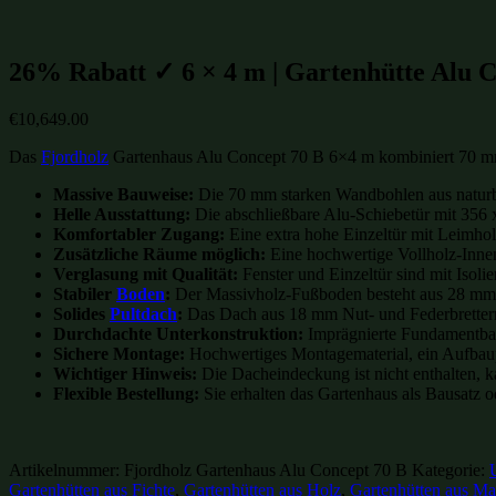
Beliebte Gartenhütten mit Glas-Schiebetüren Größen:
26% Rabatt ✓ 6 × 4 m | Gartenhütte Alu Con
€
10,649.00
Das
Fjordholz
Gartenhaus Alu Concept 70 B 6×4 m kombiniert 70 m
Massive Bauweise:
Die 70 mm starken Wandbohlen aus naturbel
Helle Ausstattung:
Die abschließbare Alu-Schiebetür mit 356 x 
Komfortabler Zugang:
Eine extra hohe Einzeltür mit Leimho
Zusätzliche Räume möglich:
Eine hochwertige Vollholz-Innen
Verglasung mit Qualität:
Fenster und Einzeltür sind mit Isolier
Stabiler
Boden
:
Der Massivholz-Fußboden besteht aus 28 mm st
Solides
Pultdach
:
Das Dach aus 18 mm Nut- und Federbrettern b
Durchdachte Unterkonstruktion:
Imprägnierte Fundamentbalk
Sichere Montage:
Hochwertiges Montagematerial, ein Aufbaupl
Wichtiger Hinweis:
Die Dacheindeckung ist nicht enthalten, k
Flexible Bestellung:
Sie erhalten das Gartenhaus als Bausatz od
Artikelnummer:
Fjordholz Gartenhaus Alu Concept 70 B
Kategorie:
Gartenhütten aus Fichte
,
Gartenhütten aus Holz
,
Gartenhütten aus Ma