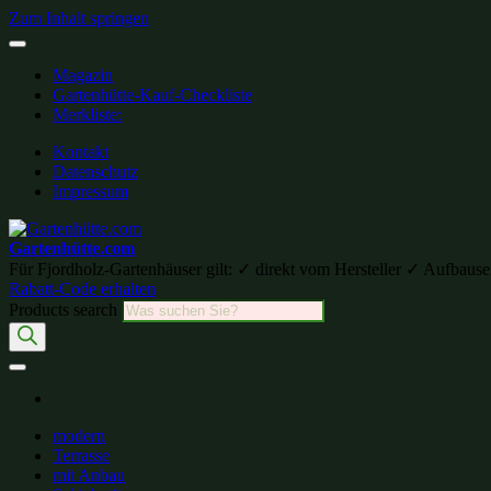
Zum Inhalt springen
Magazin
Gartenhütte-Kauf-Checkliste
Merkliste:
Kontakt
Datenschutz
Impressum
Gartenhütte.com
Für Fjordholz-Gartenhäuser gilt: ✓ direkt vom Hersteller ✓ Aufb
Rabatt-Code erhalten
Products search
modern
Terrasse
mit Anbau