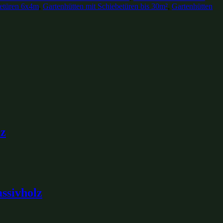
betüren 6x4m
,
Gartenhütten mit Schiebetüren bis 30m²
,
Gartenhütten
lz
assivholz