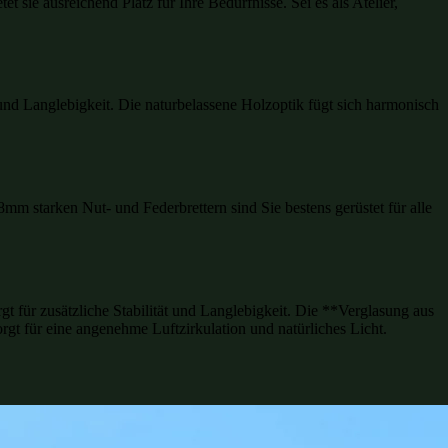
tet sie ausreichend Platz für Ihre Bedürfnisse. Sei es als Atelier,
 und Langlebigkeit. Die naturbelassene Holzoptik fügt sich harmonisch
m starken Nut- und Federbrettern sind Sie bestens gerüstet für alle
t für zusätzliche Stabilität und Langlebigkeit. Die **Verglasung aus
gt für eine angenehme Luftzirkulation und natürliches Licht.