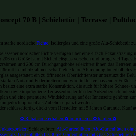
cept 70 B | Schiebetür | Terrasse | Pultda
m starke nordische
Fichte
, Isolierglas und eine große Alu-Schiebetür z
assener nordischer Fichte verfügen über eine 4-fach Eckausfräsung un
206 cm Größe ist mit Sicherheitsglas versehen und bringt viel Tagesli
lzrahmen und 200 cm Durchgangshöhe erleichtert Ihnen das Betreten u
tür mit Leimholzrahmen schafft eine klare Abtrennung innerhalb des 
glas ausgestattet; ein zu öffnendes Oberlichtfenster unterstützt die Belü
arken Nut- und Federbrettern und wird inklusive passender Fußleisten
esitzt eine extra starke Konstruktion, die auch für höhere Schnee- un
en sowie imprägnierte Terrassenbretter für den Außenbereich unterstü
an und eine patentierte Windsicherung auf der Innenseite gehören zu
ann jedoch optional als Zubehör ergänzt werden.
er schlüsselfertig, direkt vom Hersteller, mit 5 Jahren Garantie, Kauf
✿ Rabattcode erhalten ✿ informieren ✿ kaufen ✿
Unkategorisiert
Schlagwörter:
Alu-Gartenhütten
,
Alu-Gartenhütten ohn
ssivholz
,
Gartenhütten bis 30m²
,
Gartenhütten mit Glas-Schiebetüren
,