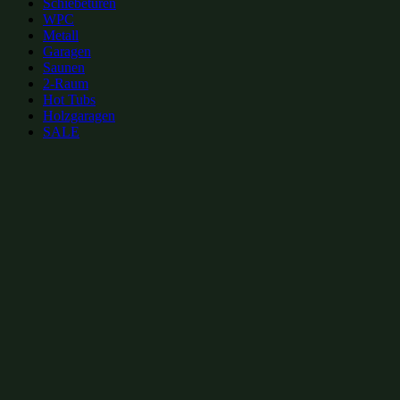
Schiebetüren
WPC
Metall
Garagen
Saunen
2-Raum
Hot Tubs
Holzgaragen
SALE
zur Merkliste hinzufügen
zur Merkliste hinzufügen
Gartenhütten Kategorien:
Gartenhütten mit Glas-Schiebetüren 6x4m
(54)
Gartenhütten mit Schiebetüren 6x4m
Alu-Gartenhütten
(149)
Gartenhütten mit Glas-Schiebetüren
(149)
Gartenhütten m
Gartenhütten mit isoliertem Glas
(650)
isolierte Gartenhütten
(650)
winterfeste Ga
Gartenhütten von Fjordholz
(1109)
Gartenhütten-Restposten
(1496)