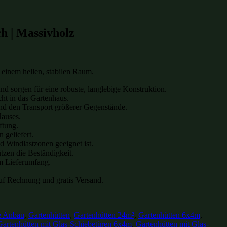
ch | Massivholz
u einem hellen, stabilen Raum.
d sorgen für eine robuste, langlebige Konstruktion.
cht in das Gartenhaus.
nd den Transport größerer Gegenstände.
Hauses.
ftung.
 geliefert.
d Windlastzonen geeignet ist.
tzen die Beständigkeit.
m Lieferumfang.
 auf Rechnung und gratis Versand.
e Anbau
,
Gartenhütten
,
Gartenhütten 24m²
,
Gartenhütten 6x4m
,
Gartenhütten mit Glas-Schiebetüren 6x4m
,
Gartenhütten mit Glas-