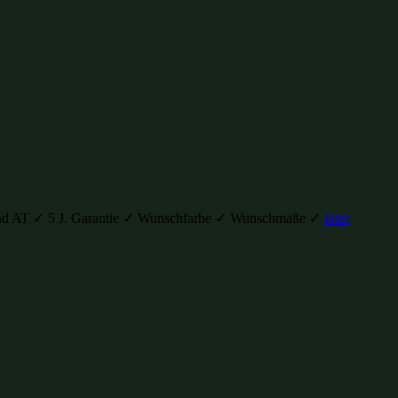
H und AT ✓ 5 J. Garantie ✓ Wunschfarbe ✓ Wunschmaße ✓
Hier