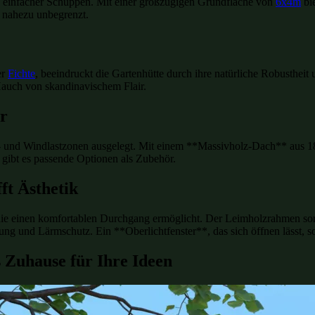
n einfacher Schuppen. Mit einer großzügigen Grundfläche von
6x4m
bie
d nahezu unbegrenzt.
er
Fichte
, beeindruckt die Gartenhütte durch ihre natürliche Robustheit
Hauch von skandinavischem Flair.
r
e- und Windlastzonen ausgelegt. Mit einem **Massivholz-Dach** aus 18m
 gibt es passende Optionen als Zubehör.
ft Ästhetik
, die einen komfortablen Durchgang ermöglicht. Der Leimholzrahmen sorg
g und Lärmschutz. Ein **Oberlichtfenster**, das sich öffnen lässt, sor
s Zuhause für Ihre Ideen