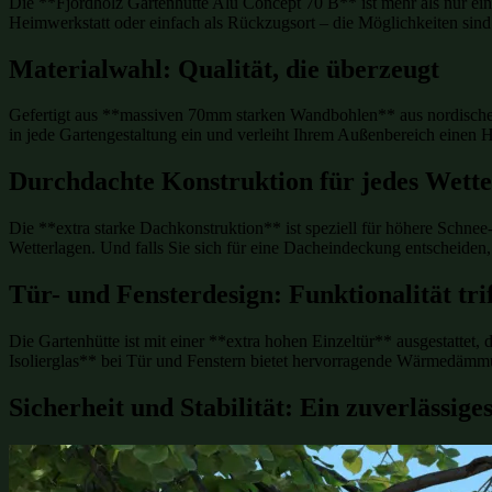
Die **Fjordholz Gartenhütte Alu Concept 70 B** ist mehr als nur ei
Heimwerkstatt oder einfach als Rückzugsort – die Möglichkeiten sin
Materialwahl: Qualität, die überzeugt
Gefertigt aus **massiven 70mm starken Wandbohlen** aus nordisch
in jede Gartengestaltung ein und verleiht Ihrem Außenbereich einen 
Durchdachte Konstruktion für jedes Wette
Die **extra starke Dachkonstruktion** ist speziell für höhere Schne
Wetterlagen. Und falls Sie sich für eine Dacheindeckung entscheiden,
Tür- und Fensterdesign: Funktionalität trif
Die Gartenhütte ist mit einer **extra hohen Einzeltür** ausgestattet
Isolierglas** bei Tür und Fenstern bietet hervorragende Wärmedämmun
Sicherheit und Stabilität: Ein zuverlässige