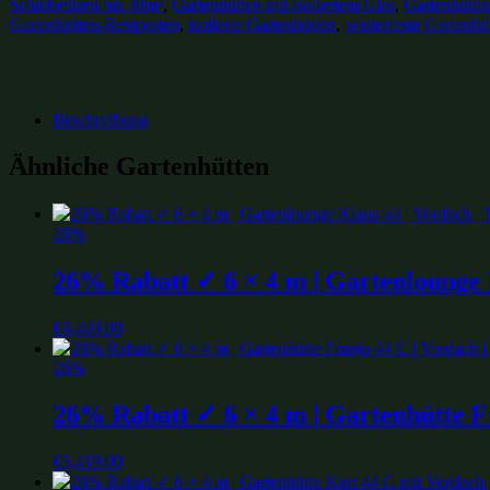
Schiebetüren bis 30m²
,
Gartenhütten mit isoliertem Glas
,
Gartenhütte
Gartenhütten-Restposten
,
isolierte Gartenhütten
,
winterfeste Gartenhü
Beschreibung
Ähnliche Gartenhütten
26%
26% Rabatt ✓ 6 × 4 m | Gartenlounge K
€
6,449.00
26%
26% Rabatt ✓ 6 × 4 m | Gartenhütte Fra
€
5,419.00