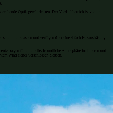
t.
nsprechende Optik gewährleisten. Der Vordachbereich ist von unten
e sind naturbelassen und verfügen über eine 4-fach Eckausfräsung.
emente sorgen für eine helle, freundliche Atmosphäre im Inneren und
tarkem Wind sicher verschlossen bleiben.