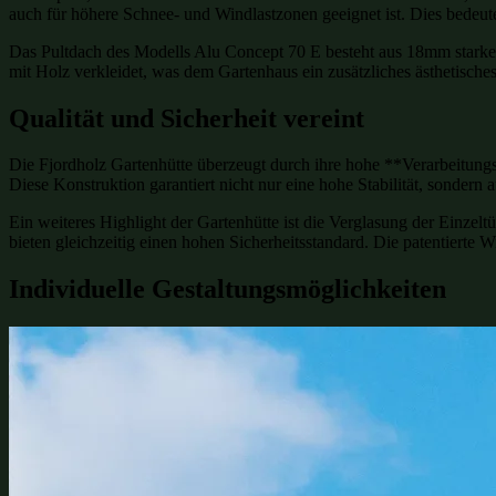
auch für höhere Schnee- und Windlastzonen geeignet ist. Dies bedeutet
Das Pultdach des Modells Alu Concept 70 E besteht aus 18mm starken 
mit Holz verkleidet, was dem Gartenhaus ein zusätzliches ästhetisches
Qualität und Sicherheit vereint
Die Fjordholz Gartenhütte überzeugt durch ihre hohe **Verarbeitung
Diese Konstruktion garantiert nicht nur eine hohe Stabilität, sondern 
Ein weiteres Highlight der Gartenhütte ist die Verglasung der Einzelt
bieten gleichzeitig einen hohen Sicherheitsstandard. Die patentierte 
Individuelle Gestaltungsmöglichkeiten