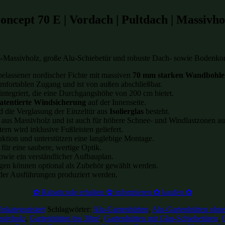
ncept 70 E | Vordach | Pultdach | Massivho
assivholz, große Alu-Schiebetür und robuste Dach- sowie Bodenkonst
belassener nordischer Fichte mit massiven
70 mm starken Wandbohle
omfortablen Zugang und ist von außen abschließbar.
integriert, die eine Durchgangshöhe von 200 cm bietet.
atentierte Windsicherung
auf der Innenseite.
d die Verglasung der Einzeltür aus
Isolierglas
besteht.
aus Massivholz und ist auch für höhere Schnee- und Windlastzonen au
rn wird inklusive Fußleisten geliefert.
uktion und unterstützen eine langlebige Montage.
 für eine saubere, wertige Optik.
owie ein verständlicher Aufbauplan.
gen können optional als Zubehör gewählt werden.
er Ausführungen produziert werden.
✿ Rabattcode erhalten ✿ informieren ✿ kaufen ✿
nkategorisiert
Schlagwörter:
Alu-Gartenhütten
,
Alu-Gartenhütten ohn
ssivholz
,
Gartenhütten bis 30m²
,
Gartenhütten mit Glas-Schiebetüren
,