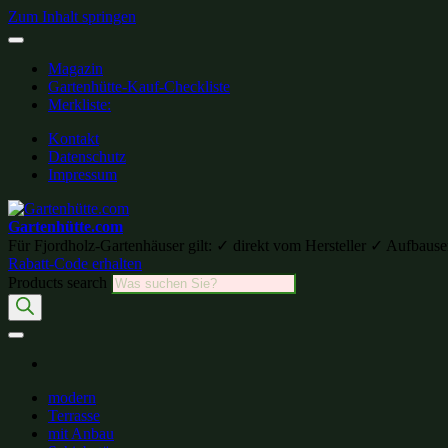
Zum Inhalt springen
Magazin
Gartenhütte-Kauf-Checkliste
Merkliste:
Kontakt
Datenschutz
Impressum
Gartenhütte.com
Für Fjordholz-Gartenhäuser gilt: ✓ direkt vom Hersteller ✓ Aufb
Rabatt-Code erhalten
Products search
modern
Terrasse
mit Anbau