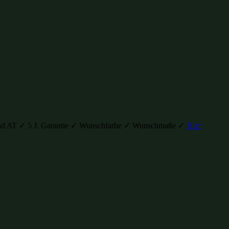
H und AT ✓ 5 J. Garantie ✓ Wunschfarbe ✓ Wunschmaße ✓
Hier