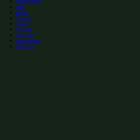
Schiebetüren
WPC
Metall
Garagen
Saunen
2-Raum
Hot Tubs
Holzgaragen
SALE %
zur Merkliste hinzufügen
zur Merkliste hinzufügen
Gartenhütten Kategorien:
Gartenhütten mit Vordach 6x4m
(16)
Gartenhütten mit Vordach bis 30m²
(25)
Gar
Alu-Gartenhütten
(149)
Gartenhütten mit Glas-Schiebetüren
(149)
Gartenhütten
winterfeste Gartenhütten
(650)
Gartenhütten aus Massivholz
(802)
Gartenhütten a
Beliebte Gartenhütten mit Glas-Schiebetüren Größen: