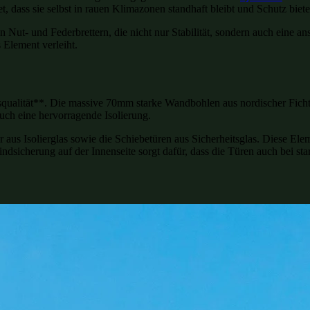
, dass sie selbst in rauen Klimazonen standhaft bleibt und Schutz biete
Nut- und Federbrettern, die nicht nur Stabilität, sondern auch eine a
 Element verleiht.
squalität**. Die massive 70mm starke Wandbohlen aus nordischer Ficht
auch eine hervorragende Isolierung.
ür aus Isolierglas sowie die Schiebetüren aus Sicherheitsglas. Diese El
Windsicherung auf der Innenseite sorgt dafür, dass die Türen auch bei s