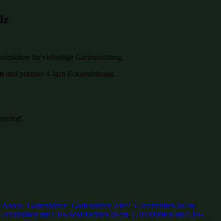
lz
ruktion für vielseitige Gartennutzung.
n
und präziser 4-fach Eckausfräsung.
sgelegt.
e Anbau
,
Gartenhütten
,
Gartenhütten 24m²
,
Gartenhütten 6x4m
,
Gartenhütten mit Glas-Schiebetüren 6x4m
,
Gartenhütten mit Glas-