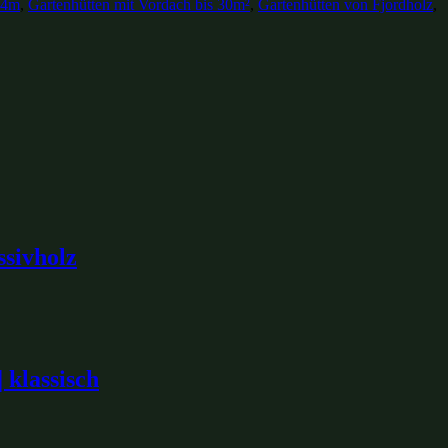
x4m
,
Gartenhütten mit Vordach bis 30m²
,
Gartenhütten von Fjordholz
,
ssivholz
 klassisch