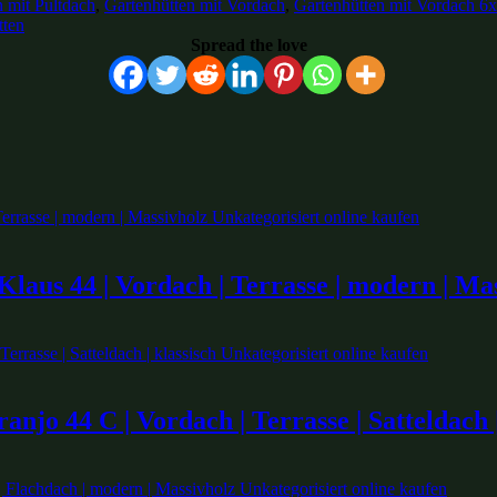
n mit Pultdach
,
Gartenhütten mit Vordach
,
Gartenhütten mit Vordach 6
tten
Spread the love
laus 44 | Vordach | Terrasse | modern | Ma
njo 44 C | Vordach | Terrasse | Satteldach |