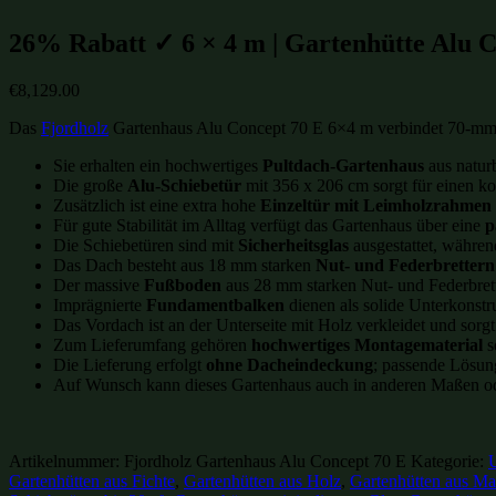
26% Rabatt ✓ 6 × 4 m | Gartenhütte Alu Co
€
8,129.00
Das
Fjordholz
Gartenhaus Alu Concept 70 E 6×4 m verbindet 70-mm-M
Sie erhalten ein hochwertiges
Pultdach-Gartenhaus
aus natur
Die große
Alu-Schiebetür
mit 356 x 206 cm sorgt für einen k
Zusätzlich ist eine extra hohe
Einzeltür mit Leimholzrahmen
Für gute Stabilität im Alltag verfügt das Gartenhaus über eine
p
Die Schiebetüren sind mit
Sicherheitsglas
ausgestattet, währen
Das Dach besteht aus 18 mm starken
Nut- und Federbrettern
Der massive
Fußboden
aus 28 mm starken Nut- und Federbrette
Imprägnierte
Fundamentbalken
dienen als solide Unterkonstr
Das Vordach ist an der Unterseite mit Holz verkleidet und sorgt
Zum Lieferumfang gehören
hochwertiges Montagematerial
s
Die Lieferung erfolgt
ohne Dacheindeckung
; passende Lösun
Auf Wunsch kann dieses Gartenhaus auch in anderen Maßen od
Artikelnummer:
Fjordholz Gartenhaus Alu Concept 70 E
Kategorie:
U
Gartenhütten aus Fichte
,
Gartenhütten aus Holz
,
Gartenhütten aus Ma