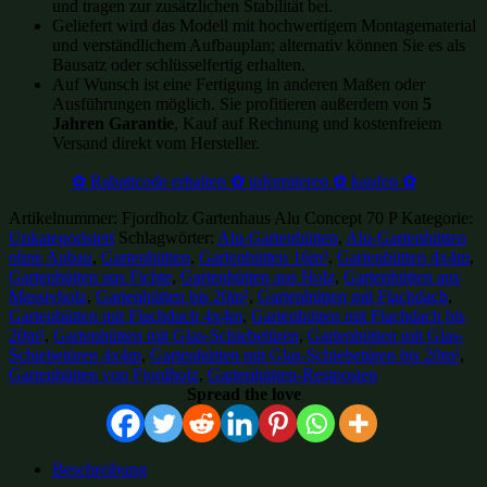
und tragen zur zusätzlichen Stabilität bei.
Geliefert wird das Modell mit hochwertigem Montagematerial
und verständlichem Aufbauplan; alternativ können Sie es als
Bausatz oder schlüsselfertig erhalten.
Auf Wunsch ist eine Fertigung in anderen Maßen oder
Ausführungen möglich. Sie profitieren außerdem von
5
Jahren Garantie
, Kauf auf Rechnung und kostenfreiem
Versand direkt vom Hersteller.
✿ Rabattcode erhalten ✿ informieren ✿ kaufen ✿
Artikelnummer:
Fjordholz Gartenhaus Alu Concept 70 P
Kategorie:
Unkategorisiert
Schlagwörter:
Alu-Gartenhütten
,
Alu-Gartenhütten
ohne Anbau
,
Gartenhütten
,
Gartenhütten 16m²
,
Gartenhütten 4x4m
,
Gartenhütten aus Fichte
,
Gartenhütten aus Holz
,
Gartenhütten aus
Massivholz
,
Gartenhütten bis 20m²
,
Gartenhütten mit Flachdach
,
Gartenhütten mit Flachdach 4x4m
,
Gartenhütten mit Flachdach bis
20m²
,
Gartenhütten mit Glas-Schiebetüren
,
Gartenhütten mit Glas-
Schiebetüren 4x4m
,
Gartenhütten mit Glas-Schiebetüren bis 20m²
,
Gartenhütten von Fjordholz
,
Gartenhütten-Restposten
Spread the love
Beschreibung