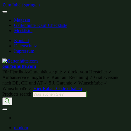
Zum Inhalt springen
Magazin
Gartenhütte-Kauf-Checkliste
Merkliste:
Kontakt
Datenschutz
Impressum
Gartenhütte.com
Für Fjordholz-Gartenhäuser gilt: ✓ direkt vom Hersteller ✓
Aufbauservice möglich ✓ Kauf auf Rechnung ✓ Gratisversand
nach DE, CH und AT ✓ 5 J. Garantie ✓ Wunschfarbe ✓
Wunschmaße ✓
Hier Rabatt-Code erhalten
Products search
modern