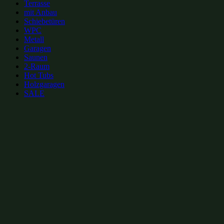
Terrasse
mit Anbau
Schiebetüren
WPC
Metall
Garagen
Saunen
2-Raum
Hot Tubs
Holzgaragen
SALE
zur Merkliste hinzufügen
zur Merkliste hinzufügen
Gartenhütten Kategorien:
Gartenhütten mit Flachdach 4x4m
(6)
Gartenhütten mit Glas-Schiebetüren 4x4m
(14)
Gartenhütten mit Glas-Schiebetüren bis 20m²
(51)
Gartenhütten mit Flachdach bis 20m²
(59)
Gartenhütten 16m²
(62)