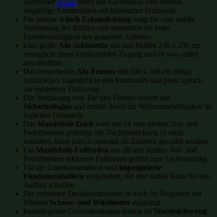
nordischer
Fichte
bietet das Gartenhaus eine robuste,
langlebige Konstruktion mit klassischer Holzoptik.
Die präzise
4-fach Eckausfräsung
sorgt für eine stabile
Verbindung der Bohlen und unterstützt die hohe
Formbeständigkeit des gesamten Aufbaus.
Eine große
Alu-Schiebetür
mit den Maßen 236 x 206 cm
ermöglicht einen komfortablen Zugang und ist von außen
abschließbar.
Das feststehende
Alu-Fenster
mit 100 x 206 cm bringt
zusätzliches Tageslicht in den Innenraum und passt optisch
zur modernen Türlösung.
Die Verglasung von Tür und Fenster besteht aus
Sicherheitsglas
und erhöht damit die Widerstandsfähigkeit im
täglichen Gebrauch.
Das
Massivholz-Dach
wird aus 18 mm starken Nut- und
Federbrettern gefertigt; die Dacheindeckung ist nicht
enthalten, kann jedoch optional als Zubehör gewählt werden.
Ein
Massivholz-Fußboden
aus 28 mm starken Nut- und
Federbrettern inklusive Fußleisten gehört zum Lieferumfang.
Für die Unterkonstruktion sind
imprägnierte
Fundamentbalken
vorgesehen, die eine solide Basis für den
Aufbau schaffen.
Die verstärkte Dachkonstruktion ist auch für Regionen mit
höheren
Schnee- und Windlasten
ausgelegt.
Innenliegende Gewindestangen dienen als
Sturmsicherung