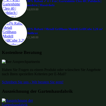
26% Rabatt ✓ 4 × 4 m | Gartenhütte Cleo 40 | Pultdach |
modern | Massivholz
€
4,019.00
33% Rabatt ! Metall Grillhaus Modell GrillCube 3,26 m²
Anthraz
€
1,349.00
Kostenlose Beratung
Haben Sie Fragen zu einem Produkt oder wünschen Sie Angebote
nach Ihren speziellen Kriterien per E-Mail?
Schreiben Sie uns - Wir beraten Sie gern!
Auszeichnung der Gartenhausfabrik