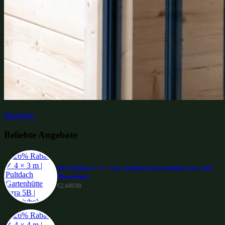
Merkliste:
Beliebte Angebote
26% Rabatt ✓ 4 × 3 m | Pultdach Gartenhütte Ezra 5B |
Massivholz
€
2,449.00