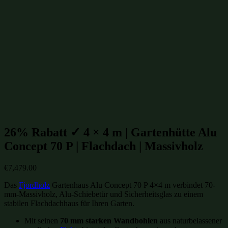
Gartenhütten 4x4m
(62)
Alu-Gartenhütten ohne Anbau
(141)
Alu-Gartenhütten
(149)
Gartenhütten mit Glas-Schiebetüren
(149)
Gartenhütten mit Flachdach
(238)
Gartenhütten bis 20m²
(328)
Gartenhütten aus Massivholz
(849)
Gartenhütten aus Fichte
(955)
Gartenhütten aus Holz
(1000)
Gartenhütten
(1099)
Gartenhütten von Fjordholz
(1099)
Gartenhütten-Restposten
(1485)
Beliebte Gartenhütten mit Glas-Schiebetüren Größen:
26% Rabatt ✓ 4 × 4 m | Gartenhütte Alu
Concept 70 P | Flachdach | Massivholz
€
7,479.00
Das
Fjordholz
Gartenhaus Alu Concept 70 P 4×4 m verbindet 70-
mm-Massivholz, Alu-Schiebetür und Sicherheitsglas zu einem
stabilen Flachdachhaus für Ihren Garten.
Mit seinen
70 mm starken Wandbohlen
aus naturbelassener