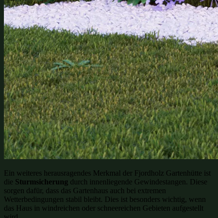
Ein weiteres herausragendes Merkmal der Fjordholz Gartenhütte ist
die
Sturmsicherung
durch innenliegende Gewindestangen. Diese
sorgen dafür, dass das Gartenhaus auch bei extremen
Wetterbedingungen stabil bleibt. Dies ist besonders wichtig, wenn
das Haus in windreichen oder schneereichen Gebieten aufgestellt
wird.