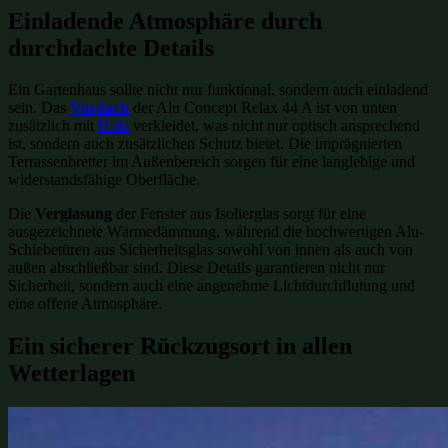
Einladende Atmosphäre durch
durchdachte Details
Ein Gartenhaus sollte nicht nur funktional, sondern auch einladend
sein. Das
Vordach
der Alu Concept Relax 44 A ist von unten
zusätzlich mit
Holz
verkleidet, was nicht nur optisch ansprechend
ist, sondern auch zusätzlichen Schutz bietet. Die imprägnierten
Terrassenbretter im Außenbereich sorgen für eine langlebige und
widerstandsfähige Oberfläche.
Die
Verglasung
der Fenster aus Isolierglas sorgt für eine
ausgezeichnete Wärmedämmung, während die hochwertigen Alu-
Schiebetüren aus Sicherheitsglas sowohl von innen als auch von
außen abschließbar sind. Diese Details garantieren nicht nur
Sicherheit, sondern auch eine angenehme Lichtdurchflutung und
eine offene Atmosphäre.
Ein sicherer Rückzugsort in allen
Wetterlagen