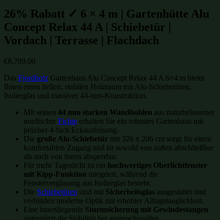
26% Rabatt ✓ 6 × 4 m | Gartenhütte Alu
Concept Relax 44 A | Schiebetür |
Vordach | Terrasse | Flachdach
€
8,709.00
Das
Fjordholz
Gartenhaus Alu Concept Relax 44 A 6×4 m bietet
Ihnen einen hellen, stabilen Holzraum mit Alu-Schiebetüren,
Isolierglas und massiver 44-mm-Konstruktion.
Mit seinen
44 mm starken Wandbohlen
aus naturbelassener
nordischer
Fichte
erhalten Sie ein robustes Gartenhaus mit
präziser 4-fach Eckausfräsung.
Die
große Alu-Schiebetür
mit 326 x 206 cm sorgt für einen
komfortablen Zugang und ist sowohl von außen abschließbar
als auch von innen absperrbar.
Für mehr Tageslicht ist ein
hochwertiges Oberlichtfenster
mit Kipp-Funktion
integriert, während die
Fensterverglasung aus Isolierglas besteht.
Die
Schiebetüren
sind mit
Sicherheitsglas
ausgestattet und
verbinden moderne Optik mit erhöhter Alltagstauglichkeit.
Eine innenliegende
Sturmsicherung mit Gewindestangen
unterstützt die Stabilität bei anspruchsvollen