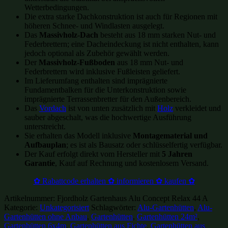
Wetterbedingungen.
Die extra starke Dachkonstruktion ist auch für Regionen mit
höheren Schnee- und Windlasten ausgelegt.
Das
Massivholz-Dach
besteht aus 18 mm starken Nut- und
Federbrettern; eine Dacheindeckung ist nicht enthalten, kann
jedoch optional als Zubehör gewählt werden.
Der
Massivholz-Fußboden
aus 18 mm Nut- und
Federbrettern wird inklusive Fußleisten geliefert.
Im Lieferumfang enthalten sind imprägnierte
Fundamentbalken für die Unterkonstruktion sowie
imprägnierte Terrassenbretter für den Außenbereich.
Das
Vordach
ist von unten zusätzlich mit
Holz
verkleidet und
sauber abgeschalt, was die hochwertige Ausführung
unterstreicht.
Sie erhalten das Modell inklusive
Montagematerial und
Aufbauplan
; es ist als Bausatz oder schlüsselfertig verfügbar.
Der Kauf erfolgt direkt vom Hersteller mit
5 Jahren
Garantie
, Kauf auf Rechnung und kostenlosem Versand.
✿ Rabattcode erhalten ✿ informieren ✿ kaufen ✿
Artikelnummer:
Fjordholz Gartenhaus Alu Concept Relax 44 A
Kategorie:
Unkategorisiert
Schlagwörter:
Alu-Gartenhütten
,
Alu-
Gartenhütten ohne Anbau
,
Gartenhütten
,
Gartenhütten 24m²
,
Gartenhütten 6x4m
,
Gartenhütten aus Fichte
,
Gartenhütten aus