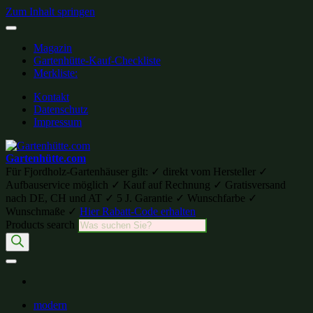
Zum Inhalt springen
Magazin
Gartenhütte-Kauf-Checkliste
Merkliste:
Kontakt
Datenschutz
Impressum
Gartenhütte.com
Für Fjordholz-Gartenhäuser gilt: ✓ direkt vom Hersteller ✓
Aufbauservice möglich ✓ Kauf auf Rechnung ✓ Gratisversand
nach DE, CH und AT ✓ 5 J. Garantie ✓ Wunschfarbe ✓
Wunschmaße ✓
Hier Rabatt-Code erhalten
Products search
modern