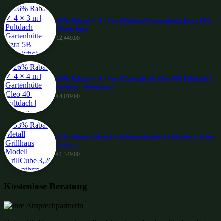
26% Rabatt ✓ 4 × 3 m | Pultdach Gartenhütte Ezra 5B |
Massivholz
€
2,449.00
26% Rabatt ✓ 4 × 4 m | Gartenhütte Cleo 40 | Pultdach |
modern | Massivholz
€
4,019.00
33% Rabatt ! Metall Grillhaus Modell GrillCube 3,26 m²
Anthraz
€
1,349.00
Kostenlose Beratung