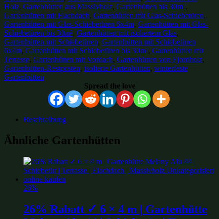
Holz
,
Gartenhütten aus Massivholz
,
Gartenhütten bis 30m²
,
Gartenhütten mit Flachdach
,
Gartenhütten mit Glas-Schiebetüren
,
Gartenhütten mit Glas-Schiebetüren 6x4m
,
Gartenhütten mit Glas-
Schiebetüren bis 30m²
,
Gartenhütten mit isoliertem Glas
,
Gartenhütten mit Schiebetüren
,
Gartenhütten mit Schiebetüren
6x4m
,
Gartenhütten mit Schiebetüren bis 30m²
,
Gartenhütten mit
Terrasse
,
Gartenhütten mit Vordach
,
Gartenhütten von Fjordholz
,
Gartenhütten-Restposten
,
isolierte Gartenhütten
,
winterfeste
Gartenhütten
Spread the love
Beschreibung
Ähnliche Gartenhütten
26%
26% Rabatt ✓ 6 × 4 m | Gartenhütte