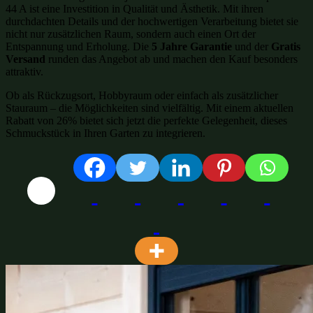
44 A ist eine Investition in Qualität und Ästhetik. Mit ihren
durchdachten Details und der hochwertigen Verarbeitung bietet sie
nicht nur zusätzlichen Raum, sondern auch einen Ort der
Entspannung und Erholung. Die
5 Jahre Garantie
und der
Gratis
Versand
runden das Angebot ab und machen den Kauf besonders
attraktiv.
Ob als Rückzugsort, Hobbyraum oder einfach als zusätzlicher
Stauraum – die Möglichkeiten sind vielfältig. Mit einem aktuellen
Rabatt von 26% bietet sich jetzt die perfekte Gelegenheit, dieses
Schmuckstück in Ihren Garten zu integrieren.