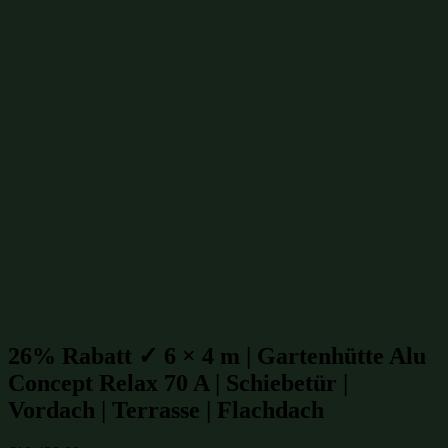
Alu-Gartenhütten ohne Anbau
(141)
Alu-Gartenhütten
(149)
Gartenhütten mit Glas-Schiebetüren
(149)
Gartenhütten mit Schiebetüren
(187)
Gartenhütten mit Flachdach
(238)
Gartenhütten 6x4m
(239)
Gartenhütten 24m²
(248)
Gartenhütten bis 30m²
(317)
Gartenhütten mit isoliertem Glas
(650)
isolierte Gartenhütten
(650)
winterfeste Gartenhütten
(650)
Gartenhütten aus Massivholz
(854)
Gartenhütten aus Fichte
(955)
Gartenhütten aus Holz
(1007)
Gartenhütten
(1109)
Gartenhütten von Fjordholz
(1109)
Gartenhütten-Restposten
(1496)
Beliebte Gartenhütten mit Glas-Schiebetüren Größen:
26% Rabatt ✓ 6 × 4 m | Gartenhütte Alu
Concept Relax 70 A | Schiebetür |
Vordach | Terrasse | Flachdach