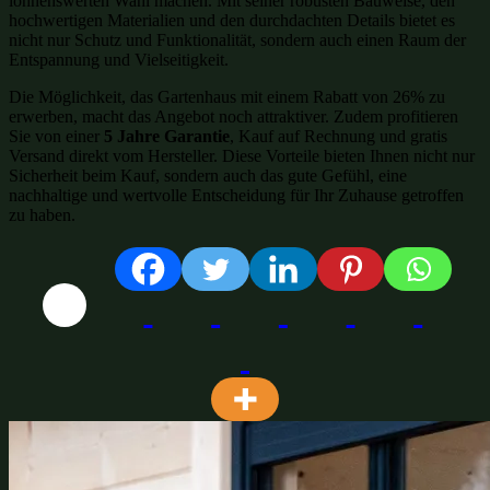
lohnenswerten Wahl machen. Mit seiner robusten Bauweise, den
hochwertigen Materialien und den durchdachten Details bietet es
nicht nur Schutz und Funktionalität, sondern auch einen Raum der
Entspannung und Vielseitigkeit.
Die Möglichkeit, das Gartenhaus mit einem Rabatt von 26% zu
erwerben, macht das Angebot noch attraktiver. Zudem profitieren
Sie von einer
5 Jahre Garantie
, Kauf auf Rechnung und gratis
Versand direkt vom Hersteller. Diese Vorteile bieten Ihnen nicht nur
Sicherheit beim Kauf, sondern auch das gute Gefühl, eine
nachhaltige und wertvolle Entscheidung für Ihr Zuhause getroffen
zu haben.