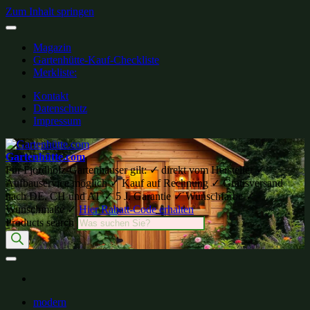
Zum Inhalt springen
Magazin
Gartenhütte-Kauf-Checkliste
Merkliste:
Kontakt
Datenschutz
Impressum
Gartenhütte.com
Für Fjordholz-Gartenhäuser gilt: ✓ direkt vom Hersteller ✓
Aufbauservice möglich ✓ Kauf auf Rechnung ✓ Gratisversand
nach DE, CH und AT ✓ 5 J. Garantie ✓ Wunschfarbe ✓
Wunschmaße ✓
Hier Rabatt-Code erhalten
Products search
modern