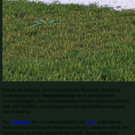
Ein oft übersehener, aber entscheidender Vorteil des Fjordholz
Gartenhauses ist die
Sturmsicherung
durch innenliegende
Gewindestangen. Diese Konstruktionselemente bieten zusätzlichen
Halt und Stabilität, was besonders in sturmgefährdeten Regionen
von Vorteil ist.
Das
Vordach
, das von unten zusätzlich mit
Holz
verkleidet ist,
bietet nicht nur Schutz vor Regen und Sonne, sondern verleiht dem
Gartenhaus auch eine ansprechende Optik. Diese zusätzliche