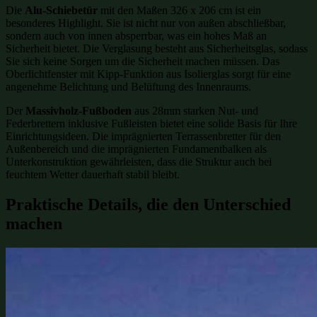
Die
Alu-Schiebetür
mit den Maßen 326 x 206 cm ist ein
besonderes Highlight. Sie ist nicht nur von außen abschließbar,
sondern auch von innen absperrbar, was ein hohes Maß an
Sicherheit bietet. Die Verglasung besteht aus Sicherheitsglas, sodass
Sie sich keine Sorgen um die Sicherheit machen müssen. Das
Oberlichtfenster mit Kipp-Funktion aus Isolierglas sorgt für eine
angenehme Belichtung und Belüftung des Innenraums.
Der
Massivholz-Fußboden
aus 28mm starken Nut- und
Federbrettern inklusive Fußleisten bietet eine solide Basis für Ihre
Einrichtungsideen. Die imprägnierten Terrassenbretter für den
Außenbereich und die imprägnierten Fundamentbalken als
Unterkonstruktion gewährleisten, dass die Struktur auch bei
feuchtem Wetter dauerhaft stabil bleibt.
Praktische Details, die den Unterschied
machen