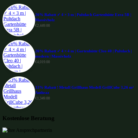
26% Rabatt ✓ 4 × 3 m | Pultdach Gartenhütte Ezra 5B |
Massivholz
€
2,449.00
26% Rabatt ✓ 4 × 4 m | Gartenhütte Cleo 40 | Pultdach |
modern | Massivholz
€
4,019.00
33% Rabatt ! Metall Grillhaus Modell GrillCube 3,26 m²
Anthraz
€
1,349.00
Kostenlose Beratung