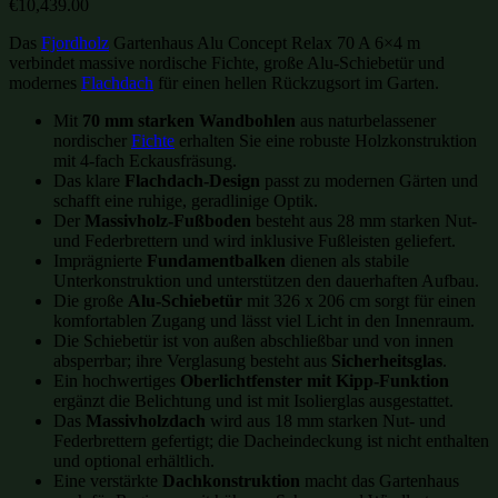
€
10,439.00
Das
Fjordholz
Gartenhaus Alu Concept Relax 70 A 6×4 m
verbindet massive nordische Fichte, große Alu-Schiebetür und
modernes
Flachdach
für einen hellen Rückzugsort im Garten.
Mit
70 mm starken Wandbohlen
aus naturbelassener
nordischer
Fichte
erhalten Sie eine robuste Holzkonstruktion
mit 4-fach Eckausfräsung.
Das klare
Flachdach-Design
passt zu modernen Gärten und
schafft eine ruhige, geradlinige Optik.
Der
Massivholz-Fußboden
besteht aus 28 mm starken Nut-
und Federbrettern und wird inklusive Fußleisten geliefert.
Imprägnierte
Fundamentbalken
dienen als stabile
Unterkonstruktion und unterstützen den dauerhaften Aufbau.
Die große
Alu-Schiebetür
mit 326 x 206 cm sorgt für einen
komfortablen Zugang und lässt viel Licht in den Innenraum.
Die Schiebetür ist von außen abschließbar und von innen
absperrbar; ihre Verglasung besteht aus
Sicherheitsglas
.
Ein hochwertiges
Oberlichtfenster mit Kipp-Funktion
ergänzt die Belichtung und ist mit Isolierglas ausgestattet.
Das
Massivholzdach
wird aus 18 mm starken Nut- und
Federbrettern gefertigt; die Dacheindeckung ist nicht enthalten
und optional erhältlich.
Eine verstärkte
Dachkonstruktion
macht das Gartenhaus