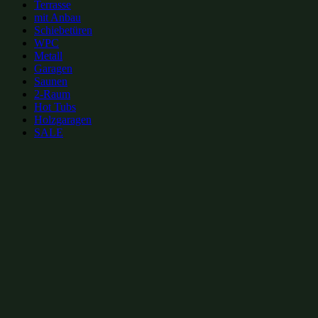
Terrasse
mit Anbau
Schiebetüren
WPC
Metall
Garagen
Saunen
2-Raum
Hot Tubs
Holzgaragen
SALE
zur Merkliste hinzufügen
zur Merkliste hinzufügen
Gartenhütten Kategorien:
Gartenhütten mit Glas-Schiebetüren 6x4m
(54)
Gartenhütten mit Schiebetüren 6x4m
(59)
Gartenhütten mit Vordach
(65)
Gartenhütten mit Glas-Schiebetüren bis 30m²
(67)
Gartenhütten mit Schiebetüren bis 30m²
(74)
Gartenhütten mit Terrasse
(135)