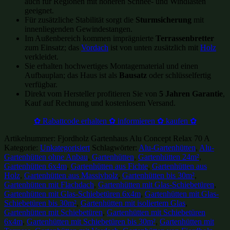
auch für Regionen mit höheren Schnee- und Windlasten
geeignet.
Für zusätzliche Stabilität sorgt die
Sturmsicherung
mit
innenliegenden Gewindestangen.
Im Außenbereich kommen imprägnierte
Terrassenbretter
zum Einsatz; das
Vordach
ist von unten zusätzlich mit
Holz
verkleidet.
Sie erhalten hochwertiges Montagematerial und einen
Aufbauplan; das Haus ist als
Bausatz
oder schlüsselfertig
verfügbar.
Direkt vom Hersteller profitieren Sie von
5 Jahren Garantie
,
Kauf auf Rechnung und kostenlosem Versand.
✿ Rabattcode erhalten ✿ informieren ✿ kaufen ✿
Artikelnummer:
Fjordholz Gartenhaus Alu Concept Relax 70 A
Kategorie:
Unkategorisiert
Schlagwörter:
Alu-Gartenhütten
,
Alu-
Gartenhütten ohne Anbau
,
Gartenhütten
,
Gartenhütten 24m²
,
Gartenhütten 6x4m
,
Gartenhütten aus Fichte
,
Gartenhütten aus
Holz
,
Gartenhütten aus Massivholz
,
Gartenhütten bis 30m²
,
Gartenhütten mit Flachdach
,
Gartenhütten mit Glas-Schiebetüren
,
Gartenhütten mit Glas-Schiebetüren 6x4m
,
Gartenhütten mit Glas-
Schiebetüren bis 30m²
,
Gartenhütten mit isoliertem Glas
,
Gartenhütten mit Schiebetüren
,
Gartenhütten mit Schiebetüren
6x4m
,
Gartenhütten mit Schiebetüren bis 30m²
,
Gartenhütten mit