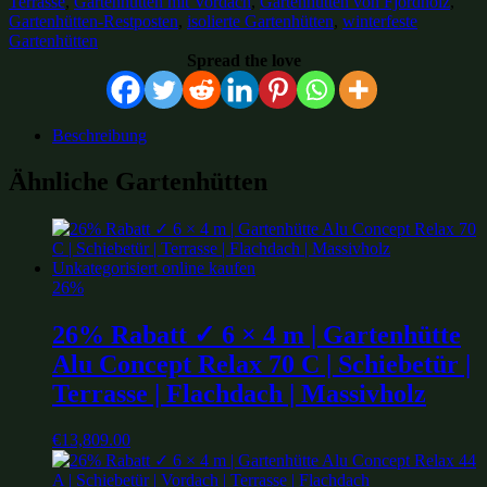
Terrasse
,
Gartenhütten mit Vordach
,
Gartenhütten von Fjordholz
,
Gartenhütten-Restposten
,
isolierte Gartenhütten
,
winterfeste
Gartenhütten
Spread the love
Beschreibung
Ähnliche Gartenhütten
26%
26% Rabatt ✓ 6 × 4 m | Gartenhütte
Alu Concept Relax 70 C | Schiebetür |
Terrasse | Flachdach | Massivholz
€
13,809.00