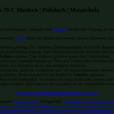
n 70 C Modern | Pultdach | Massivholz
 Fichtenbohlen, Isolierglas und
Pultdach
mit flexibler Nutzung als ho
nordischer
Fichte
bietet das Modell eine robuste, massive Bauweise. Di
rettern gefertigt. Die verstärkte Dachkonstruktion ist auch für Regio
inen komfortablen Zugang. Eine Edelstahltürschwelle erleichtert den Ein
Schloss
enthalten. Drei Schlüssel gehören bereits zum Lieferumfang.
h verbessern Gummidichtungen an Türen und Fenstern den Abschluss de
nraum und ermöglicht Ihnen eine praktische Belüftung.
herung bei, damit das Gartenhaus auch bei anspruchsvolleren Wetterbed
geliefert. Beides können Sie bei Bedarf als
Zubehör
ergänzen.
l
sowie ein Aufbauplan. Sie können das Haus als Bausatz erhalten oder 
ungen möglich. Dafür können Sie sich direkt an das Verkaufsteam wen
✿ Rabattcode erhalten ✿ informieren ✿ kaufen ✿
tegorie:
Unkategorisiert
Schlagwörter:
Gartenhütten
,
Gartenhütten 16
ten mit isoliertem Glas
,
Gartenhütten mit Pultdach
,
Gartenhütten mit P
Gartenhütten
,
Moderne Gartenhütten 4x4m
,
Moderne Gartenhütten bis