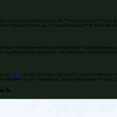
il, sondern auch einladend. Dank der **Edelstahlschwelle** ist der E
rheit und Energieeffizienz sorgt. **Gummidichtungen** an Türen und Fe
steht aus **18mm starken Nut- und Federbrettern**, die für Stabilität u
nee- und Windlastzonen geeignet ist. Für zusätzlichen Schutz können 
ße von
4x4m
erhältlich ist, können Sie es auch in anderen Maßen oder A
. Kontaktieren Sie das Verkaufsteam, um Ihre individuellen Wünsche z
auch