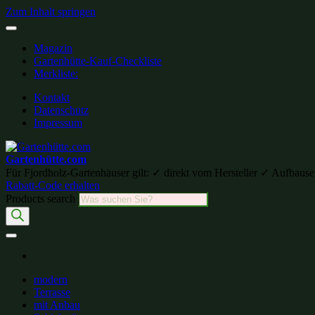
Zum Inhalt springen
Magazin
Gartenhütte-Kauf-Checkliste
Merkliste:
Kontakt
Datenschutz
Impressum
Gartenhütte.com
Für Fjordholz-Gartenhäuser gilt: ✓ direkt vom Hersteller ✓ Aufb
Rabatt-Code erhalten
Products search
modern
Terrasse
mit Anbau