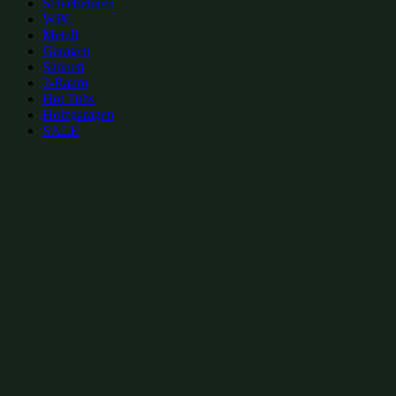
Schiebetüren
WPC
Metall
Garagen
Saunen
2-Raum
Hot Tubs
Holzgaragen
SALE
zur Merkliste hinzufügen
zur Merkliste hinzufügen
Gartenhütten Kategorien:
Gartenhütten mit Pultdach 4x4m
(8)
Moderne Gartenhütten 4x4m
(27)
Gartenhüt
Gartenhütten bis 20m²
(393)
Moderne Gartenhütten
(552)
Gartenhütten mit isoli
Gartenhütten aus Holz
(1007)
Gartenhütten
(1109)
Gartenhütten von Fjordholz
(
Beliebte Gartenhütten mit Pultdach Größen: