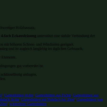
chwertiger Holzbausatz.
e
4-fach Eckausfräsung
unterstützt eine stabile Verbindung der
nen mit höheren Schnee- und Windlasten geeignet.
stieg und ist zugleich langlebig im täglichen Gebrauch.
r Elemente.
ingungen gut vorbereitet ist.
schlüsselfertig anfragen.
den.
m²
,
Gartenhütten 4x4m
,
Gartenhütten aus Fichte
,
Gartenhütten aus
ultdach 4x4m
,
Gartenhütten mit Pultdach bis 20m²
,
Gartenhütten von
 20m²
,
winterfeste Gartenhütten