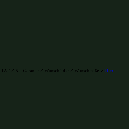
H und AT ✓ 5 J. Garantie ✓ Wunschfarbe ✓ Wunschmaße ✓
Hier