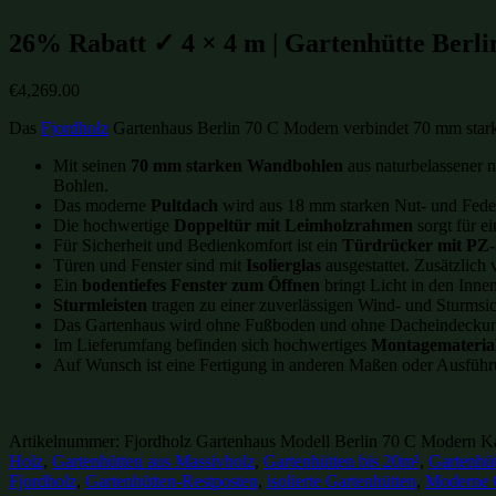
26% Rabatt ✓ 4 × 4 m | Gartenhütte Berli
€
4,269.00
Das
Fjordholz
Gartenhaus Berlin 70 C Modern verbindet 70 mm starke
Mit seinen
70 mm starken Wandbohlen
aus naturbelassener 
Bohlen.
Das moderne
Pultdach
wird aus 18 mm starken Nut- und Federb
Die hochwertige
Doppeltür mit Leimholzrahmen
sorgt für e
Für Sicherheit und Bedienkomfort ist ein
Türdrücker mit PZ-
Türen und Fenster sind mit
Isolierglas
ausgestattet. Zusätzlic
Ein
bodentiefes Fenster zum Öffnen
bringt Licht in den Inne
Sturmleisten
tragen zu einer zuverlässigen Wind- und Sturmsic
Das Gartenhaus wird ohne Fußboden und ohne Dacheindeckung 
Im Lieferumfang befinden sich hochwertiges
Montagemateria
Auf Wunsch ist eine Fertigung in anderen Maßen oder Ausführ
Artikelnummer:
Fjordholz Gartenhaus Modell Berlin 70 C Modern
Ka
Holz
,
Gartenhütten aus Massivholz
,
Gartenhütten bis 20m²
,
Gartenhüt
Fjordholz
,
Gartenhütten-Restposten
,
isolierte Gartenhütten
,
Moderne 