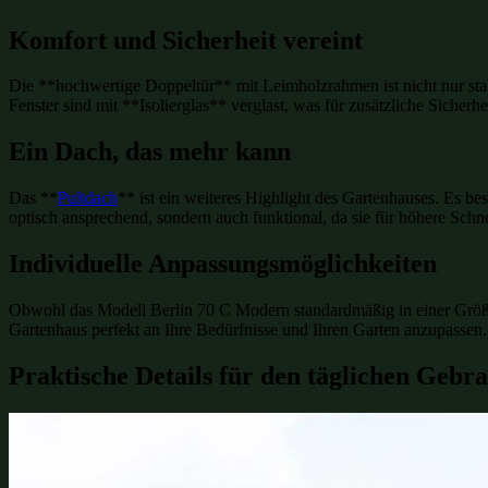
Komfort und Sicherheit vereint
Die **hochwertige Doppeltür** mit Leimholzrahmen ist nicht nur stab
Fenster sind mit **Isolierglas** verglast, was für zusätzliche Siche
Ein Dach, das mehr kann
Das **
Pultdach
** ist ein weiteres Highlight des Gartenhauses. Es be
optisch ansprechend, sondern auch funktional, da sie für höhere Sch
Individuelle Anpassungsmöglichkeiten
Obwohl das Modell Berlin 70 C Modern standardmäßig in einer Grö
Gartenhaus perfekt an Ihre Bedürfnisse und Ihren Garten anzupassen
Praktische Details für den täglichen Gebr