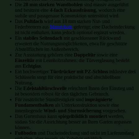
Die
28 mm starken Wandbohlen
sind massiv ausgeführt
und besitzen eine
4-fach Eckausfräsung
, wodurch eine
stabile und passgenaue Konstruktion unterstützt wird.
Das
Pultdach
wird aus 18 mm starken Nut- und
Federbrettern aus
Massivholz
gefertigt; eine Dacheindeckung
ist nicht enthalten, kann jedoch optional ergänzt werden.
Ein
stabiles Seitendach
mit geschlossener Rückwand
erweitert die Nutzungsmöglichkeiten, etwa für geschützte
Abstellflächen im Außenbereich.
Zur Ausstattung gehören eine
Doppeltür
sowie eine
Einzeltür
mit Leimholzrahmen; die Türverglasung besteht
aus
Echtglas
.
Ein hochwertiger
Türdrücker mit PZ-Schloss
inklusive drei
Schlüsseln sorgt für eine praktische und abschließbare
Nutzung.
Die
Edelstahltürschwelle
erleichtert Ihnen den Einstieg und
ist besonders robust für den täglichen Gebrauch.
Für zusätzliche Standfestigkeit sind
imprägnierte
Fundamentbalken
als Unterkonstruktion sowie eine
innenliegende
Wind- und Sturmsicherung
vorgesehen.
Das Gartenhaus kann
spiegelbildlich montiert
werden,
sodass Sie die Ausrichtung besser an Ihren Garten anpassen
können.
Fußboden
und Dacheindeckung sind nicht im Lieferumfang
enthalten, aber jeweils als Zubehör erhältlich.