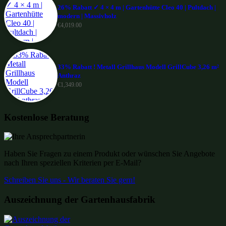
26% Rabatt ✓ 4 × 4 m | Gartenhütte Cleo 40 | Pultdach |
modern | Massivholz
€
4,019.00
33% Rabatt ! Metall Grillhaus Modell GrillCube 3,26 m²
Anthraz
€
1,349.00
Kostenlose Beratung
Haben Sie Fragen zu einem Produkt oder wünschen Sie Angebote
nach Ihren speziellen Kriterien per E-Mail?
Schreiben Sie uns - Wir beraten Sie gern!
Auszeichnung der Gartenhausfabrik