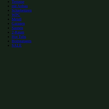
Terrasse
mit Anbau
Schiebetüren
WPC
Metall
Garagen
Saunen
2-Raum
Hot Tubs
Holzgaragen
SALE
zur Merkliste hinzufügen
zur Merkliste hinzufügen
Gartenhütten Kategorien:
Moderne Gartenhütten 8x4m
(9)
Gartenhütten mit Pultdach 8x4m
(11)
Gartenhütten mit Pultdach bis 40m²
(15)
Moderne Gartenhütten bis 40m²
(24)
Gartenhütten 32m²
(31)
Gartenhütten 8x4m
(31)
Gartenhütten bis 40m²
(69)
Gartenhütten mit Pultdach
(246)