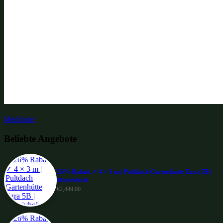
Merkliste:
Beliebte Angebote
26% Rabatt ✓ 4 × 3 m | Pultdach Gartenhütte Ezra 5B |
Massivholz
€
2,449.00