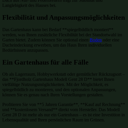
Dach aus Nut- und Federbrettern trägt zur Stabilität und
Langlebigkeit des Hauses bei.
Flexibilität und Anpassungsmöglichkeiten
Das Gartenhaus kann bei Bedarf **spiegelbildlich montiert**
werden, was Ihnen zusätzliche Flexibilität bei der Standortwahl im
Garten bietet. Zudem können Sie optional einen
Boden
oder eine
Dacheindeckung erwerben, um das Haus Ihren individuellen
Bedürfnissen anzupassen.
Ein Gartenhaus für alle Fälle
Ob als Lagerraum, Hobbywerkstatt oder gemütlicher Rückzugsort –
das **Fjordholz Gartenhaus Modell Gent 28 D** bietet Ihnen
vielfältige Nutzungsmöglichkeiten. Mit der Möglichkeit, es
spiegelbildlich zu montieren, und den optionalen Anpassungen,
können Sie es genau nach Ihren Vorstellungen gestalten.
Profitieren Sie von **5 Jahren Garantie**, **Kauf auf Rechnung**
und **kostenlosem Versand** direkt vom Hersteller. Das Modell
Gent 28 D ist mehr als nur ein Gartenhaus – es ist eine Investition in
Lebensqualität und Ihren persönlichen Raum im Grünen.