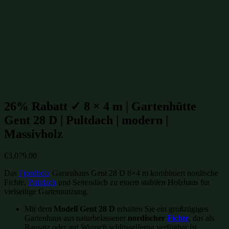
Moderne Gartenhütten
(549)
Gartenhütten aus Massivholz
(854)
Gartenhütten aus Fichte
(955)
Gartenhütten aus Holz
(1000)
Gartenhütten
(1099)
Gartenhütten von Fjordholz
(1099)
Gartenhütten-Restposten
(1485)
Beliebte Gartenhütten mit Pultdach Größen:
26% Rabatt ✓ 8 × 4 m | Gartenhütte
Gent 28 D | Pultdach | modern |
Massivholz
€
3,079.00
Das
Fjordholz
Gartenhaus Gent 28 D 8×4 m kombiniert nordische
Fichte,
Pultdach
und Seitendach zu einem stabilen Holzhaus für
vielseitige Gartennutzung.
Mit dem
Modell Gent 28 D
erhalten Sie ein großzügiges
Gartenhaus aus naturbelassener
nordischer
Fichte
, das als
Bausatz oder auf Wunsch schlüsselfertig verfügbar ist.