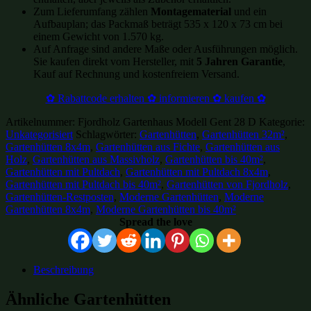
Zum Lieferumfang zählen
Montagematerial
und ein
Aufbauplan; das Packmaß beträgt 535 x 120 x 73 cm bei
einem Gewicht von 1.570 kg.
Auf Anfrage sind andere Maße oder Ausführungen möglich.
Sie kaufen direkt vom Hersteller, mit
5 Jahren Garantie
,
Kauf auf Rechnung und kostenfreiem Versand.
✿ Rabattcode erhalten ✿ informieren ✿ kaufen ✿
Artikelnummer:
Fjordholz Gartenhaus Modell Gent 28 D
Kategorie:
Unkategorisiert
Schlagwörter:
Gartenhütten
,
Gartenhütten 32m²
,
Gartenhütten 8x4m
,
Gartenhütten aus Fichte
,
Gartenhütten aus
Holz
,
Gartenhütten aus Massivholz
,
Gartenhütten bis 40m²
,
Gartenhütten mit Pultdach
,
Gartenhütten mit Pultdach 8x4m
,
Gartenhütten mit Pultdach bis 40m²
,
Gartenhütten von Fjordholz
,
Gartenhütten-Restposten
,
Moderne Gartenhütten
,
Moderne
Gartenhütten 8x4m
,
Moderne Gartenhütten bis 40m²
Spread the love
Beschreibung
Ähnliche Gartenhütten