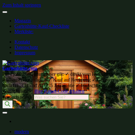
Zum Inhalt springen
Magazin
Gartenhütte-Kauf-Checkliste
Merkliste:
Kontakt
Datenschutz
Impressum
Gartenhütte.com
Für Fjordholz-Gartenhäuser gilt: ✓ direkt vom Hersteller ✓
Aufbauservice möglich ✓ Kauf auf Rechnung ✓ Gratisversand
nach DE, CH und AT ✓ 5 J. Garantie ✓ Wunschfarbe ✓
Wunschmaße ✓
Hier Rabatt-Code erhalten
Products search
modern