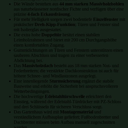
Die Wände bestehen aus
44 mm starken Massivholzbohlen
aus naturbelassener nordischer Fichte und verfügen über eine
präzise
4-fach Eckausfräsung
.
Für mehr Helligkeit sorgen zwei bodentiefe
Einzelfenster
mit
praktischer
Dreh-Kipp-Funktion
; Türen und Fenster sind
mit Isolierglas ausgestattet.
Die extra hohe
Doppeltür
besitzt einen stabilen
Leimholzrahmen und bietet mit 200 cm Durchgangshöhe
einen komfortablen Zugang.
Gummidichtungen an Türen und Fenstern unterstützen einen
sauberen Abschluss und tragen zu einer verbesserten
Abdichtung bei.
Das
Massivholzdach
besteht aus 18 mm starken Nut- und
Federbrettern; die verstärkte Dachkonstruktion ist auch für
höhere Schnee- und Windlastzonen ausgelegt.
Eine innenliegende
Sturmsicherung
ergänzt die stabile
Bauweise und erhöht die Sicherheit bei anspruchsvolleren
Wetterbedingungen.
Die hochwertige
Edelstahltürschwelle
erleichtert den
Einstieg, während der Edelstahl-Türdrücker mit PZ-Schloss
und drei Schlüsseln für sicheren Verschluss sorgt.
Das Gartenhaus wird mit
Montagematerial
und
verständlichem Aufbauplan geliefert; Fußbodenbretter und
Dachbretter müssen beim Aufbau manuell zugeschnitten
werden.