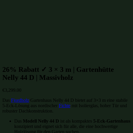
Gartenhütten bis 10m²
(208)
Gartenhütten mit isoliertem Glas
(650)
isolierte Gartenhütten
(650)
winterfeste Gartenhütten
(650)
Gartenhütten aus Massivholz
(854)
Gartenhütten aus Fichte
(955)
Gartenhütten aus Holz
(1007)
Gartenhütten
(1109)
Gartenhütten von Fjordholz
(1109)
Gartenhütten-Restposten
(1496)
Beliebte Gartenhütten aus Massivholz Größen:
26% Rabatt ✓ 3 × 3 m | Gartenhütte
Nelly 44 D | Massivholz
€
3,299.00
Das
Fjordholz
Gartenhaus Nelly 44 D bietet auf 3×3 m eine stabile
5-Eck-Lösung aus nordischer
Fichte
mit Isolierglas, hoher Tür und
robuster Dachkonstruktion.
Das
Modell Nelly 44 D
ist als kompaktes
5-Eck-Gartenhaus
konzipiert und eignet sich für alle, die eine hochwertige
Holzlösung für den Garten suchen.