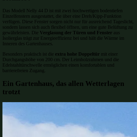
Das Modell Nelly 44 D ist mit zwei hochwertigen bodentiefen
Einzelfenstern ausgestattet, die über eine Dreh/Kipp-Funktion
verfügen. Diese Fenster sorgen nicht nur für ausreichend Tageslicht,
sondern lassen sich auch flexibel öffnen, um eine gute Belüftung zu
gewährleisten. Die
Verglasung der Türen und Fenster
aus
Isolierglas trägt zur Energieeffizienz bei und hält die Wärme im
Inneren des Gartenhauses.
Besonders praktisch ist die
extra hohe Doppeltür
mit einer
Durchgangshöhe von 200 cm. Der Leimholzrahmen und die
Edelstahltürschwelle ermöglichen einen komfortablen und
barrierefreien Zugang.
Ein Gartenhaus, das allen Wetterlagen
trotzt