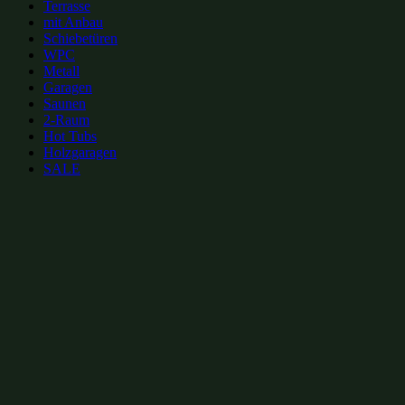
Terrasse
mit Anbau
Schiebetüren
WPC
Metall
Garagen
Saunen
2-Raum
Hot Tubs
Holzgaragen
SALE
zur Merkliste hinzufügen
zur Merkliste hinzufügen
Gartenhütten Kategorien:
5-eckige Gartenhütten 3x3m
(31)
5-eckige Gartenhütten bis 10m²
(36)
Gartenhütten aus Massivholz 3x3m
(54)
Gartenhütten aus Massivholz bis 10m²
(73)
Gartenhütten 9m²
(105)
Gartenhütten 3x3m
(106)
5-eckige Gartenhütten
(120)