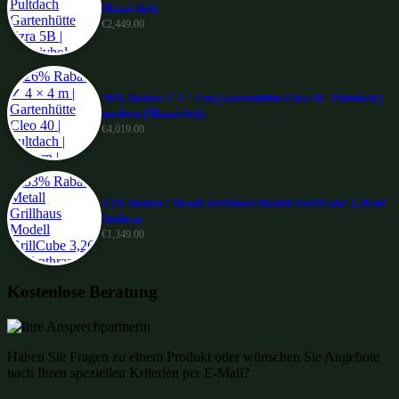
Massivholz
€
2,449.00
26% Rabatt ✓ 4 × 4 m | Gartenhütte Cleo 40 | Pultdach |
modern | Massivholz
€
4,019.00
33% Rabatt ! Metall Grillhaus Modell GrillCube 3,26 m²
Anthraz
€
1,349.00
Kostenlose Beratung
Haben Sie Fragen zu einem Produkt oder wünschen Sie Angebote
nach Ihren speziellen Kriterien per E-Mail?