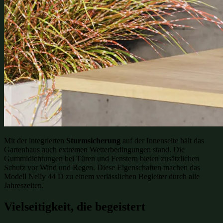
Mit der integrierten
Sturmsicherung
auf der Innenseite hält das
Gartenhaus auch extremen Wetterbedingungen stand. Die
Gummidichtungen bei Türen und Fenstern bieten zusätzlichen
Schutz vor Wind und Regen. Diese Eigenschaften machen das
Modell Nelly 44 D zu einem verlässlichen Begleiter durch alle
Jahreszeiten.
Vielseitigkeit, die begeistert