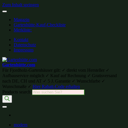
Zum Inhalt springen
Magazin
Gartenhütte-Kauf-Checkliste
Merkliste:
Kontakt
Datenschutz
Impressum
Gartenhütte.com
Für Fjordholz-Gartenhäuser gilt: ✓ direkt vom Hersteller ✓
Aufbauservice möglich ✓ Kauf auf Rechnung ✓ Gratisversand
nach DE, CH und AT ✓ 5 J. Garantie ✓ Wunschfarbe ✓
Wunschmaße ✓
Hier Rabatt-Code erhalten
Products search
modern