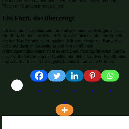
die nicht nur den Garten bereichert, sondern auch das Leben im
Freien noch angenehmer gestaltet.
Ein Fazit, das überzeugt
Ob als praktischer Stauraum oder als persönliches Refugium – das
Fjordholz Gartenhaus Modell Nelly 44 D bietet zahlreiche Vorteile,
die den Kauf lohnenswert machen. Mit seiner robusten Bauweise,
der durchdachten Ausstattung und den vielfältigen
Nutzungsmöglichkeiten stellt es eine Bereicherung für jeden Garten
dar. Profitieren Sie von der Qualität und den attraktiven Konditionen
und schaffen Sie sich Ihr eigenes kleines Paradies im Grünen.