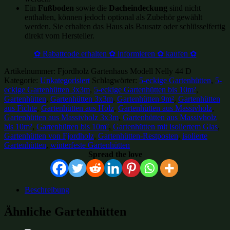
Ein
Fußboden
sowie die
Dacheindeckung
sind nicht
enthalten, können jedoch optional als Zubehör gewählt
werden. Sie erhalten das Haus als Bausatz oder schlüsselfertig
direkt vom Hersteller.
✿ Rabattcode erhalten ✿ informieren ✿ kaufen ✿
Artikelnummer:
Fjordholz Gartenhaus Modell Nelly 44 D
Kategorie:
Unkategorisiert
Schlagwörter:
5-eckige Gartenhütten
,
5-
eckige Gartenhütten 3x3m
,
5-eckige Gartenhütten bis 10m²
,
Gartenhütten
,
Gartenhütten 3x3m
,
Gartenhütten 9m²
,
Gartenhütten
aus Fichte
,
Gartenhütten aus Holz
,
Gartenhütten aus Massivholz
,
Gartenhütten aus Massivholz 3x3m
,
Gartenhütten aus Massivholz
bis 10m²
,
Gartenhütten bis 10m²
,
Gartenhütten mit isoliertem Glas
,
Gartenhütten von Fjordholz
,
Gartenhütten-Restposten
,
isolierte
Gartenhütten
,
winterfeste Gartenhütten
Spread the love
Beschreibung
Ähnliche Gartenhütten