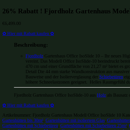
26% Rabatt ! Fjordholz Gartenhaus Modell
€
6,499.00
✿ Hier mit Rabatt kaufen ✿
Beschreibung:
Fjordholz
Gartenhaus Office IsoSlide 10 – Ihr neues High
vereint. Das Modell Office IsoSlide-10 beeindruckt ber
470 cm und einer Grundfläche von 21,27 m² bietet es gr
Detail Die 44 mm starke Wandkonstruktion aus massiver 
Bauweise und der Isolierverglasung der
Schiebetüren
eig
höhere Schneelastzonen geeignet. Helles Raumgefühl d
Fjordholz Gartenhaus Office IsoSlide-10 aus
Holz
als Bausatz 
✿ Hier mit Rabatt kaufen ✿
Artikelnummer:
Fjordholz Gartenhaus Modell Office IsoSlide 10
Kat
Gartenhütten bis 30m²
,
Gartenhütten mit isoliertem Glas
,
Gartenhütten
Gartenhütten mit Schiebetüren
,
Gartenhütten mit Schiebetüren 25m²
,