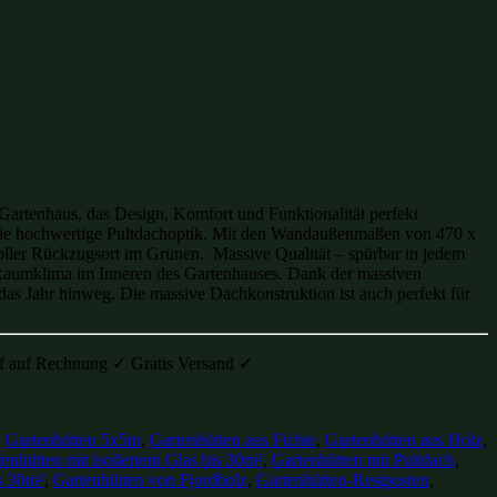
 Gartenhaus, das Design, Komfort und Funktionalität perfekt
nd die hochwertige Pultdachoptik. Mit den Wandaußenmaßen von 470 x
oller Rückzugsort im Grünen. Massive Qualität – spürbar in jedem
s Raumklima im Inneren des Gartenhauses. Dank der massiven
das Jahr hinweg. Die massive Dachkonstruktion ist auch perfekt für
auf auf Rechnung ✓ Gratis Versand ✓
,
Gartenhütten 5x5m
,
Gartenhütten aus Fichte
,
Gartenhütten aus Holz
,
enhütten mit isoliertem Glas bis 30m²
,
Gartenhütten mit Pultdach
,
is 30m²
,
Gartenhütten von Fjordholz
,
Gartenhütten-Restposten
,