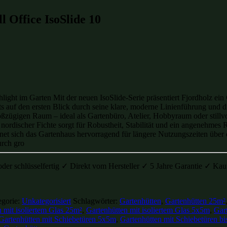
 Office IsoSlide 10
light im Garten Mit der neuen IsoSlide-Serie präsentiert Fjordholz ein
eits auf den ersten Blick durch seine klare, moderne Linienführung u
oßzügigen Raum – ideal als Gartenbüro, Atelier, Hobbyraum oder stillv
nordischer Fichte sorgt für Robustheit, Stabilität und ein angenehme
net sich das Gartenhaus hervorragend für längere Nutzungszeiten über 
urch gro
oder schlüsselfertig ✓ Direkt vom Hersteller ✓ 5 Jahre Garantie ✓ K
egorie:
Unkategorisiert
Schlagwörter:
Gartenhütten
,
Gartenhütten 25m²
 mit isoliertem Glas 25m²
,
Gartenhütten mit isoliertem Glas 5x5m
,
Gart
Gartenhütten mit Schiebetüren 5x5m
,
Gartenhütten mit Schiebetüren b