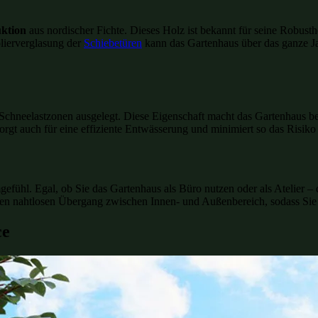
ktion
aus nordischer Fichte. Dieses Holz ist bekannt für seine Robusth
lierverglasung der
Schiebetüren
kann das Gartenhaus über das ganze J
Schneelastzonen ausgelegt. Diese Eigenschaft macht das Gartenhaus beso
sorgt auch für eine effiziente Entwässerung und minimiert so das Risik
efühl. Egal, ob Sie das Gartenhaus als Büro nutzen oder als Atelier – d
nen nahtlosen Übergang zwischen Innen- und Außenbereich, sodass Sie 
ce