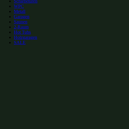
Schiebetüren
WPC
Metall
Garagen
Saunen
2-Raum
Hot Tubs
Holzgaragen
SALE
zur Merkliste hinzufügen
zur Merkliste hinzufügen
Gartenhütten Kategorien:
Gartenhütten mit Schiebetüren 5x5m
(5)
Gartenhütten 25m²
(16)
Gartenhütten 5
Gartenhütten mit Pultdach
(246)
Gartenhütten bis 30m²
(317)
Moderne Gartenhüt
Gartenhütten aus Holz
(1007)
Gartenhütten
(1109)
Gartenhütten von Fjordholz
(
Beliebte Gartenhütten mit Schiebetüren Größen: