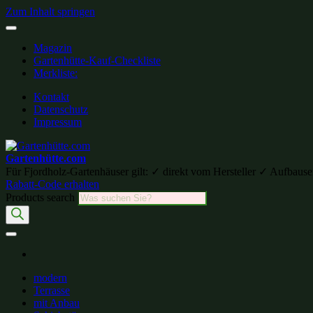
Zum Inhalt springen
Magazin
Gartenhütte-Kauf-Checkliste
Merkliste:
Kontakt
Datenschutz
Impressum
Gartenhütte.com
Für Fjordholz-Gartenhäuser gilt: ✓ direkt vom Hersteller ✓ Aufb
Rabatt-Code erhalten
Products search
modern
Terrasse
mit Anbau