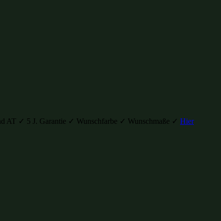
H und AT ✓ 5 J. Garantie ✓ Wunschfarbe ✓ Wunschmaße ✓
Hier