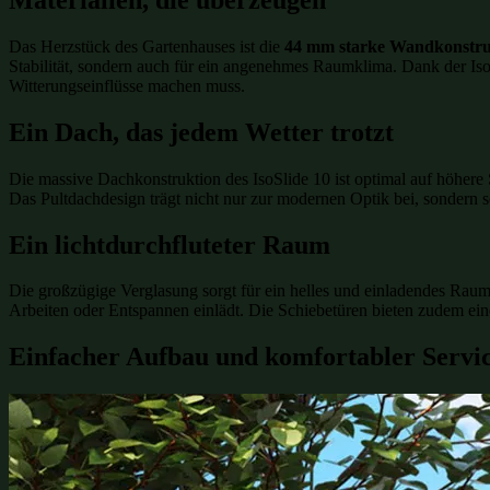
Das Herzstück des Gartenhauses ist die
44 mm starke Wandkonstru
Stabilität, sondern auch für ein angenehmes Raumklima. Dank der Iso
Witterungseinflüsse machen muss.
Ein Dach, das jedem Wetter trotzt
Die massive Dachkonstruktion des IsoSlide 10 ist optimal auf höhere 
Das Pultdachdesign trägt nicht nur zur modernen Optik bei, sondern 
Ein lichtdurchfluteter Raum
Die großzügige Verglasung sorgt für ein helles und einladendes Raumg
Arbeiten oder Entspannen einlädt. Die Schiebetüren bieten zudem ei
Einfacher Aufbau und komfortabler Servi