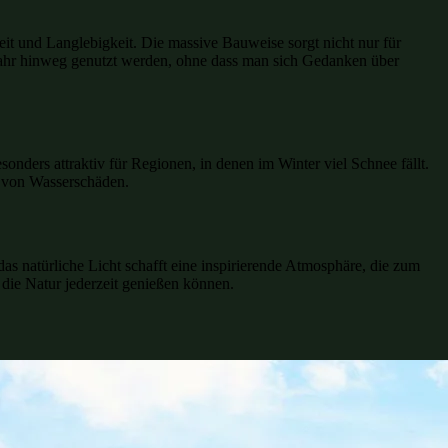
eit und Langlebigkeit. Die massive Bauweise sorgt nicht nur für
ahr hinweg genutzt werden, ohne dass man sich Gedanken über
nders attraktiv für Regionen, in denen im Winter viel Schnee fällt.
o von Wasserschäden.
as natürliche Licht schafft eine inspirierende Atmosphäre, die zum
die Natur jederzeit genießen können.