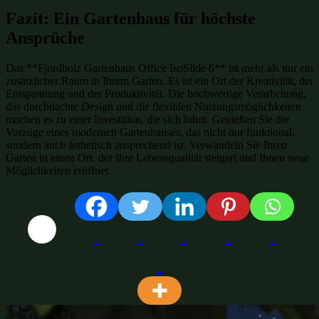
Fazit: Ein Gartenhaus für höchste
Ansprüche
Das **Fjordholz Gartenhaus Office IsoSlide 6** ist mehr als nur ein
zusätzlicher Raum in Ihrem Garten. Es ist ein Ort der Kreativität, der
Entspannung und der Produktivität. Die hochwertige Verarbeitung,
das durchdachte Design und die flexiblen Nutzungsmöglichkeiten
machen es zu einer Investition, die sich lohnt. Genießen Sie die
Vorzüge eines modernen Gartenhauses, das nicht nur funktional,
sondern auch ästhetisch ansprechend ist. Verwandeln Sie Ihren
Garten in einen Ort, der Ihre Lebensqualität steigert und Ihnen neue
Möglichkeiten eröffnet.