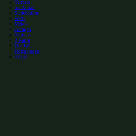
Terrasse
mit Anbau
Schiebetüren
WPC
Metall
Garagen
Saunen
2-Raum
Hot Tubs
Holzgaragen
SALE
zur Merkliste hinzufügen
zur Merkliste hinzufügen
Gartenhütten Kategorien:
Gartenhütten mit Schiebetüren 24m²
(4)
Gartenhütten mit isoliertem Glas 24m²
(14)
Gartenhütten mit isoliertem Glas 6x4m
(14)
Gartenhütten mit isoliertem Glas bis 30m²
(23)
Office-Box
(29)