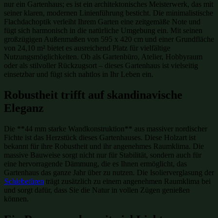
nur ein Gartenhaus; es ist ein architektonisches Meisterwerk, das mit
seiner klaren, modernen Linienführung besticht. Die minimalistische
Flachdachoptik verleiht Ihrem Garten eine zeitgemäße Note und
fügt sich harmonisch in die natürliche Umgebung ein. Mit seinen
großzügigen Außenmaßen von 595 x 420 cm und einer Grundfläche
von 24,10 m² bietet es ausreichend Platz für vielfältige
Nutzungsmöglichkeiten. Ob als Gartenbüro, Atelier, Hobbyraum
oder als stilvoller Rückzugsort – dieses Gartenhaus ist vielseitig
einsetzbar und fügt sich nahtlos in Ihr Leben ein.
Robustheit trifft auf skandinavische
Eleganz
Die **44 mm starke Wandkonstruktion** aus massiver nordischer
Fichte ist das Herzstück dieses Gartenhauses. Diese Holzart ist
bekannt für ihre Robustheit und ihr angenehmes Raumklima. Die
massive Bauweise sorgt nicht nur für Stabilität, sondern auch für
eine hervorragende Dämmung, die es Ihnen ermöglicht, das
Gartenhaus das ganze Jahr über zu nutzen. Die Isolierverglasung der
Schiebetüren
trägt zusätzlich zu einem angenehmen Raumklima bei
und sorgt dafür, dass Sie die Natur in vollen Zügen genießen
können.