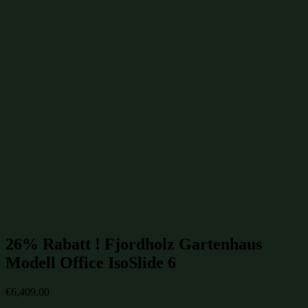
Gartenhütten mit Schiebetüren 6x4m
(59)
Gartenhütten mit Schiebetüren bis 30m²
(74)
Gartenhütten mit Schiebetüren
(187)
Gartenhütten mit Flachdach
(238)
Gartenhütten 6x4m
(239)
Gartenhütten 24m²
(248)
Gartenhütten bis 30m²
(317)
Moderne Gartenhütten
(552)
Gartenhütten mit isoliertem Glas
(650)
isolierte Gartenhütten
(650)
winterfeste Gartenhütten
(650)
Gartenhütten aus Fichte
(955)
Gartenhütten aus Holz
(1007)
Gartenhütten
(1109)
Gartenhütten von Fjordholz
(1109)
Gartenhütten-Restposten
(1496)
Beliebte Gartenhütten mit isoliertem Glas Größen:
26% Rabatt ! Fjordholz Gartenhaus
Modell Office IsoSlide 6
€
6,409.00