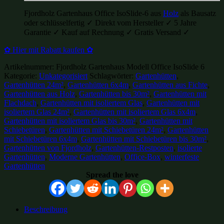
Fjordholz Gartenhaus Office IsoSlide-6 aus
Holz
als Bausatz
oder schlüsselfertig ✓ Direkt vom Hersteller ✓ 5 Jahre
Garantie ✓ Kauf auf Rechnung ✓ Gratis Versand ✓
✿ Hier mit Rabatt kaufen ✿
Artikelnummer:
Fjordholz Gartenhaus Modell Office IsoSlide 6
Kategorie:
Unkategorisiert
Schlagwörter:
Gartenhütten
,
Gartenhütten 24m²
,
Gartenhütten 6x4m
,
Gartenhütten aus Fichte
,
Gartenhütten aus Holz
,
Gartenhütten bis 30m²
,
Gartenhütten mit
Flachdach
,
Gartenhütten mit isoliertem Glas
,
Gartenhütten mit
isoliertem Glas 24m²
,
Gartenhütten mit isoliertem Glas 6x4m
,
Gartenhütten mit isoliertem Glas bis 30m²
,
Gartenhütten mit
Schiebetüren
,
Gartenhütten mit Schiebetüren 24m²
,
Gartenhütten
mit Schiebetüren 6x4m
,
Gartenhütten mit Schiebetüren bis 30m²
,
Gartenhütten von Fjordholz
,
Gartenhütten-Restposten
,
isolierte
Gartenhütten
,
Moderne Gartenhütten
,
Office-Box
,
winterfeste
Gartenhütten
Spread the love
Beschreibung