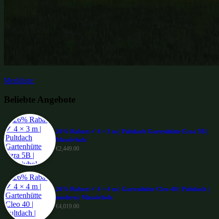
Merkliste:
Beliebte Angebote
26% Rabatt ✓ 4 × 3 m | Pultdach Gartenhütte Ezra 5B |
Massivholz
€
2,449.00
26% Rabatt ✓ 4 × 4 m | Gartenhütte Cleo 40 | Pultdach |
modern | Massivholz
€
4,019.00