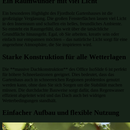
Ein Raumwunder mit viel Licht
Ein besonderes Highlight des Fjordholz Gartenhauses ist die
großzügige Verglasung. Die großen Fensterflächen lassen viel Licht
in den Innenraum und schaffen ein helles, freundliches Ambiente.
So entsteht ein Raumgefühl, das weit über die tatsächliche
Grundfläche hinausgeht. Egal, ob Sie arbeiten, kreativ sein oder
einfach nur entspannen möchten – das natürliche Licht sorgt für eine
angenehme Atmosphäre, die Sie inspirieren wird.
Starke Konstruktion für alle Wetterlagen
Die **massive Dachkonstruktion** des Office IsoSlide 6 ist perfekt
für höhere Schneelastzonen geeignet. Dies bedeutet, dass das
Gartenhaus auch in schneereichen Regionen problemlos genutzt
werden kann, ohne dass Sie sich Sorgen um die Stabilität machen
müssen. Die durchdachte Bauweise sorgt dafür, dass Regenwasser
effizient abgeleitet wird und das Dach auch bei widrigen
Wetterbedingungen standhält.
Einfacher Aufbau und flexible Nutzung