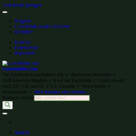
Zum Inhalt springen
Magazin
Gartenhütte-Kauf-Checkliste
Merkliste:
Kontakt
Datenschutz
Impressum
Gartenhütte.com
Für Fjordholz-Gartenhäuser gilt: ✓ direkt vom Hersteller ✓
Aufbauservice möglich ✓ Kauf auf Rechnung ✓ Gratisversand
nach DE, CH und AT ✓ 5 J. Garantie ✓ Wunschfarbe ✓
Wunschmaße ✓
Hier Rabatt-Code erhalten
Products search
modern