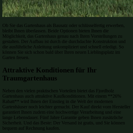
Ob Sie das Gartenhaus als Bausatz oder schlüsselfertig erwerben,
bleibt Ihnen überlassen. Beide Optionen bieten Ihnen die
Möglichkeit, das Gartenhaus genau nach Ihren Vorstellungen zu
gestalten. Der Aufbau ist durch die durchdachte Konstruktion und
die ausführliche Anleitung unkompliziert und schnell erledigt. So
können Sie sich schon bald über Ihren neuen Lieblingsplatz im
Garten freuen.
Attraktive Konditionen für Ihr
Traumgartenhaus
Neben den vielen praktischen Vorteilen bietet das Fjordholz
Gartenhaus auch attraktive Kaufkonditionen. Mit einem **26%
Rabatt** wird Ihnen der Einstieg in die Welt der modernen
Gartenhäuser noch leichter gemacht. Der Kauf direkt vom Hersteller
garantiert Ihnen zudem eine hochwertige Verarbeitung und eine
lange Lebensdauer. Fünf Jahre Garantie geben Ihnen zusätzliche
Sicherheit. Und das Beste: Der Versand ist gratis, und Sie können
bequem auf Rechnung kaufen.