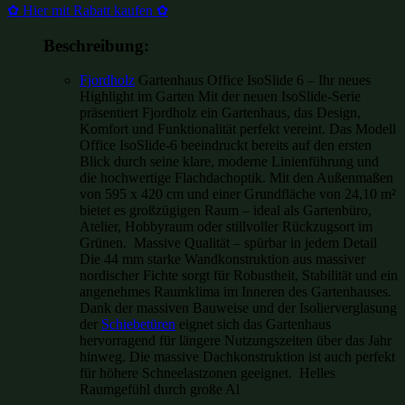
✿ Hier mit Rabatt kaufen ✿
Beschreibung:
Fjordholz
Gartenhaus Office IsoSlide 6 – Ihr neues
Highlight im Garten Mit der neuen IsoSlide-Serie
präsentiert Fjordholz ein Gartenhaus, das Design,
Komfort und Funktionalität perfekt vereint. Das Modell
Office IsoSlide-6 beeindruckt bereits auf den ersten
Blick durch seine klare, moderne Linienführung und
die hochwertige Flachdachoptik. Mit den Außenmaßen
von 595 x 420 cm und einer Grundfläche von 24,10 m²
bietet es großzügigen Raum – ideal als Gartenbüro,
Atelier, Hobbyraum oder stillvoller Rückzugsort im
Grünen. Massive Qualität – spürbar in jedem Detail
Die 44 mm starke Wandkonstruktion aus massiver
nordischer Fichte sorgt für Robustheit, Stabilität und ein
angenehmes Raumklima im Inneren des Gartenhauses.
Dank der massiven Bauweise und der Isolierverglasung
der
Schiebetüren
eignet sich das Gartenhaus
hervorragend für längere Nutzungszeiten über das Jahr
hinweg. Die massive Dachkonstruktion ist auch perfekt
für höhere Schneelastzonen geeignet. Helles
Raumgefühl durch große Al