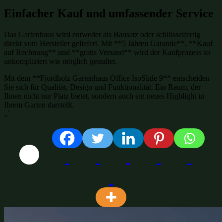
Einfacher Kauf und umfassender Service
Das Gartenhaus wird entweder als Bausatz oder schlüsselfertig
direkt vom Hersteller geliefert. Mit **5 Jahren Garantie**, **Kauf
auf Rechnung** und **gratis Versand** wird der Kaufprozess so
unkompliziert wie möglich gestaltet.
Mit dem **Fjordholz Gartenhaus Office IsoSlide 9** entscheiden
Sie sich für Qualität, Design und Funktionalität. Ein Raum, der
Ihnen nicht nur Platz bietet, sondern auch ein neues Highlight in
Ihrem Garten darstellt.
„`