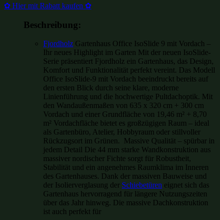
✿ Hier mit Rabatt kaufen ✿
Beschreibung:
Fjordholz
Gartenhaus Office IsoSlide 9 mit Vordach –
Ihr neues Highlight im Garten Mit der neuen IsoSlide-
Serie präsentiert Fjordholz ein Gartenhaus, das Design,
Komfort und Funktionalität perfekt vereint. Das Modell
Office IsoSlide-9 mit Vordach beeindruckt bereits auf
den ersten Blick durch seine klare, moderne
Linienführung und die hochwertige Pultdachoptik. Mit
den Wandaußenmaßen von 635 x 320 cm + 300 cm
Vordach und einer Grundfläche von 19,46 m² + 8,70
m² Vordachfläche bietet es großzügigen Raum – ideal
als Gartenbüro, Atelier, Hobbyraum oder stillvoller
Rückzugsort im Grünen. Massive Qualität – spürbar in
jedem Detail Die 44 mm starke Wandkonstruktion aus
massiver nordischer Fichte sorgt für Robustheit,
Stabilität und ein angenehmes Raumklima im Inneren
des Gartenhauses. Dank der massiven Bauweise und
der Isolierverglasung der
Schiebetüren
eignet sich das
Gartenhaus hervorragend für längere Nutzungszeiten
über das Jahr hinweg. Die massive Dachkonstruktion
ist auch perfekt für