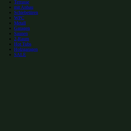
Terrasse
mit Anbau
Schiebetüren
WPC
Metall
Garagen
Saunen
2-Raum
Hot Tubs
Holzgaragen
SALE
zur Merkliste hinzufügen
zur Merkliste hinzufügen
Gartenhütten Kategorien:
Gartenhütten mit isoliertem Glas 18m²
(3)
Gartenhütten mit isoliertem Glas 6x3m
(3)
Gartenhütten mit Schiebetüren 18m²
(3)
Gartenhütten mit Schiebetüren 6x3m
(7)