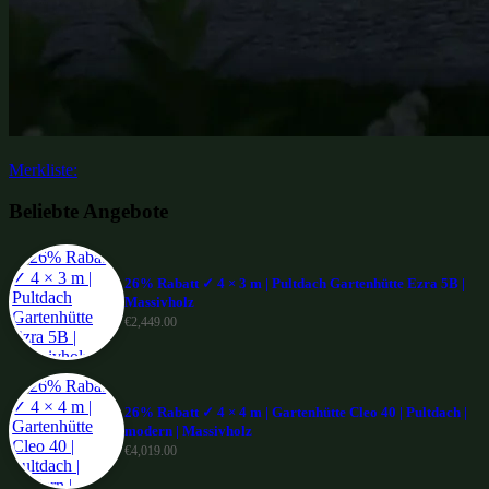
Merkliste:
Beliebte Angebote
26% Rabatt ✓ 4 × 3 m | Pultdach Gartenhütte Ezra 5B |
Massivholz
€
2,449.00
26% Rabatt ✓ 4 × 4 m | Gartenhütte Cleo 40 | Pultdach |
modern | Massivholz
€
4,019.00