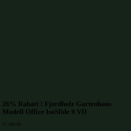
Gartenhütten mit isoliertem Glas bis 20m²
(11)
Office-Box
(29)
Gartenhütten 6x3m
(54)
Gartenhütten 18m²
(55)
Gartenhütten mit Vordach
(65)
Gartenhütten mit Schiebetüren bis 20m²
(66)
Gartenhütten mit Schiebetüren
(187)
Gartenhütten mit Pultdach
(246)
Gartenhütten bis 20m²
(394)
Moderne Gartenhütten
(552)
Gartenhütten mit isoliertem Glas
(650)
isolierte Gartenhütten
(650)
winterfeste Gartenhütten
(650)
Gartenhütten aus Fichte
(955)
Gartenhütten aus Holz
(1007)
Gartenhütten
(1109)
Gartenhütten von Fjordholz
(1109)
Gartenhütten-Restposten
(1496)
Beliebte Gartenhütten mit isoliertem Glas Größen:
26% Rabatt ! Fjordholz Gartenhaus
Modell Office IsoSlide 9 VD
€
7,489.00