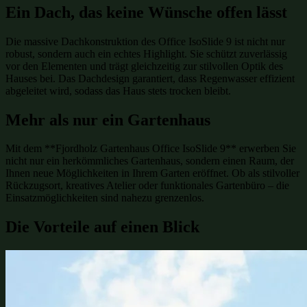
Ein Dach, das keine Wünsche offen lässt
Die massive Dachkonstruktion des Office IsoSlide 9 ist nicht nur
robust, sondern auch ein echtes Highlight. Sie schützt zuverlässig
vor den Elementen und trägt gleichzeitig zur stilvollen Optik des
Hauses bei. Das Dachdesign garantiert, dass Regenwasser effizient
abgeleitet wird, sodass das Haus stets trocken bleibt.
Mehr als nur ein Gartenhaus
Mit dem **Fjordholz Gartenhaus Office IsoSlide 9** erwerben Sie
nicht nur ein herkömmliches Gartenhaus, sondern einen Raum, der
Ihnen neue Möglichkeiten in Ihrem Garten eröffnet. Ob als stilvoller
Rückzugsort, kreatives Atelier oder funktionales Gartenbüro – die
Einsatzmöglichkeiten sind nahezu grenzenlos.
Die Vorteile auf einen Blick