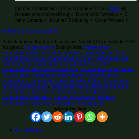
Fjordholz Gartenhaus Office IsoSlide-9 VD aus
Holz
als
Bausatz oder schlüsselfertig ✓ Direkt vom Hersteller ✓ 5
Jahre Garantie ✓ Kauf auf Rechnung ✓ Gratis Versand ✓
✿ Hier mit Rabatt kaufen ✿
Artikelnummer:
Fjordholz Gartenhaus Modell Office IsoSlide 9 VD
Kategorie:
Unkategorisiert
Schlagwörter:
Gartenhütten
,
Gartenhütten 18m²
,
Gartenhütten 6x3m
,
Gartenhütten aus Fichte
,
Gartenhütten aus Holz
,
Gartenhütten bis 20m²
,
Gartenhütten mit
isoliertem Glas
,
Gartenhütten mit isoliertem Glas 18m²
,
Gartenhütten mit isoliertem Glas 6x3m
,
Gartenhütten mit isoliertem
Glas bis 20m²
,
Gartenhütten mit Pultdach
,
Gartenhütten mit
Schiebetüren
,
Gartenhütten mit Schiebetüren 18m²
,
Gartenhütten
mit Schiebetüren 6x3m
,
Gartenhütten mit Schiebetüren bis 20m²
,
Gartenhütten mit Vordach
,
Gartenhütten von Fjordholz
,
Gartenhütten-Restposten
,
isolierte Gartenhütten
,
Moderne
Gartenhütten
,
Office-Box
,
winterfeste Gartenhütten
Spread the love
Beschreibung