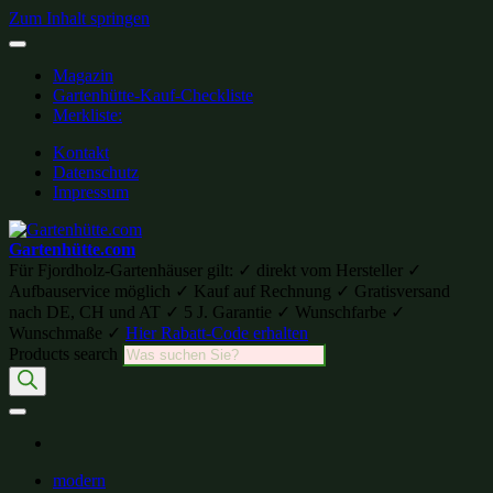
Zum Inhalt springen
Magazin
Gartenhütte-Kauf-Checkliste
Merkliste:
Kontakt
Datenschutz
Impressum
Gartenhütte.com
Für Fjordholz-Gartenhäuser gilt: ✓ direkt vom Hersteller ✓
Aufbauservice möglich ✓ Kauf auf Rechnung ✓ Gratisversand
nach DE, CH und AT ✓ 5 J. Garantie ✓ Wunschfarbe ✓
Wunschmaße ✓
Hier Rabatt-Code erhalten
Products search
modern