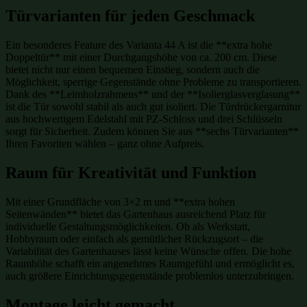
Türvarianten für jeden Geschmack
Ein besonderes Feature des Varianta 44 A ist die **extra hohe
Doppeltür** mit einer Durchgangshöhe von ca. 200 cm. Diese
bietet nicht nur einen bequemen Einstieg, sondern auch die
Möglichkeit, sperrige Gegenstände ohne Probleme zu transportieren.
Dank des **Leimholzrahmens** und der **Isolierglasverglasung**
ist die Tür sowohl stabil als auch gut isoliert. Die Türdrückergarnitur
aus hochwertigem Edelstahl mit PZ-Schloss und drei Schlüsseln
sorgt für Sicherheit. Zudem können Sie aus **sechs Türvarianten**
Ihren Favoriten wählen – ganz ohne Aufpreis.
Raum für Kreativität und Funktion
Mit einer Grundfläche von 3×2 m und **extra hohen
Seitenwänden** bietet das Gartenhaus ausreichend Platz für
individuelle Gestaltungsmöglichkeiten. Ob als Werkstatt,
Hobbyraum oder einfach als gemütlicher Rückzugsort – die
Variabilität des Gartenhauses lässt keine Wünsche offen. Die hohe
Raumhöhe schafft ein angenehmes Raumgefühl und ermöglicht es,
auch größere Einrichtungsgegenstände problemlos unterzubringen.
Montage leicht gemacht