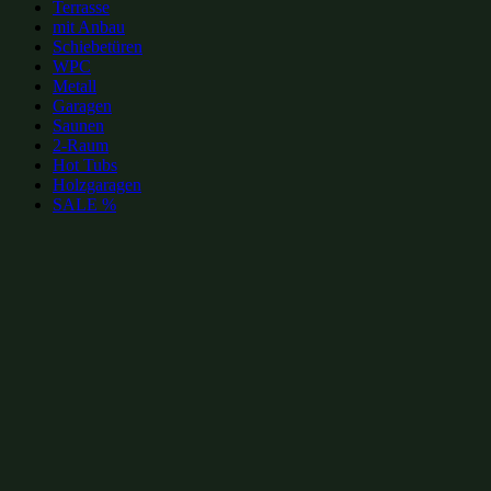
Terrasse
mit Anbau
Schiebetüren
WPC
Metall
Garagen
Saunen
2-Raum
Hot Tubs
Holzgaragen
SALE %
zur Merkliste hinzufügen
zur Merkliste hinzufügen
Gartenhütten Kategorien:
Klassische Gartenhütten 3x2m
(4)
Gartenhütten aus Massivholz 3x2m
(12)
Klassische Gartenhütten bis 10m²
(13)
Gartenhütten 3x2m
(48)
Gartenhütten 6m²
(48)
Gartenhütten aus Massivholz bis 10m²
(70)
Klassische Gartenhütten
(166)
Gartenhütten bis 10m²
(208)