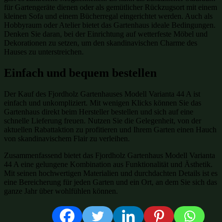
für Gartengeräte dienen oder als gemütlicher Rückzugsort mit einem
kleinen Sofa und einem Bücherregal eingerichtet werden. Auch als
Hobbyraum oder Atelier bietet das Gartenhaus ideale Bedingungen.
Denken Sie daran, bei der Einrichtung auf wetterfeste Möbel und
Dekorationen zu setzen, um den skandinavischen Charme des
Hauses zu unterstreichen.
Einfach und bequem bestellen
Der Kauf des Fjordholz Gartenhauses Modell Varianta 44 A ist
einfach und unkompliziert. Mit wenigen Klicks können Sie das
Gartenhaus direkt beim Hersteller bestellen und sich auf eine
schnelle Lieferung freuen. Nutzen Sie die Gelegenheit, von der
aktuellen Rabattaktion zu profitieren und Ihrem Garten einen Hauch
von skandinavischem Flair zu verleihen.
Zusammenfassend bietet das Fjordholz Gartenhaus Modell Varianta
44 A eine gelungene Kombination aus Funktionalität und Ästhetik.
Mit seinen hochwertigen Materialien und durchdachten Details ist es
eine Bereicherung für jeden Garten und ein Ort, an dem Sie sich das
ganze Jahr über wohlfühlen können.