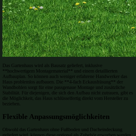
Das Gartenhaus wird als Bausatz geliefert, inklusive
**hochwertigem Montagematerial** und einem detaillierten
Aufbauplan. So können auch weniger erfahrene Handwerker das
Haus problemlos aufbauen. Die **4-fach Eckausfräsung** der
Wandbohlen sorgt für eine passgenaue Montage und zusätzliche
Stabilität. Für diejenigen, die sich den Aufbau nicht zutrauen, gibt es
die Möglichkeit, das Haus schlüsselfertig direkt vom Hersteller zu
beziehen.
Flexible Anpassungsmöglichkeiten
Obwohl das Gartenhaus ohne Fußboden und Dacheindeckung
geliefert wird, können diese optional als Zubehör erworben werden.