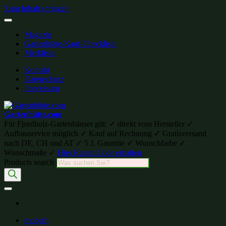
Zum Inhalt springen
Magazin
Gartenhütte-Kauf-Checkliste
Merkliste:
Kontakt
Datenschutz
Impressum
Gartenhütte.com
Für Fjordholz-Gartenhäuser gilt: ✓ direkt vom Hersteller ✓
Aufbauservice möglich ✓ Kauf auf Rechnung ✓ Gratisversand
nach DE, CH und AT ✓ 5 J. Garantie ✓ Wunschfarbe ✓
Wunschmaße ✓
Hier Rabatt-Code erhalten
Products search
modern