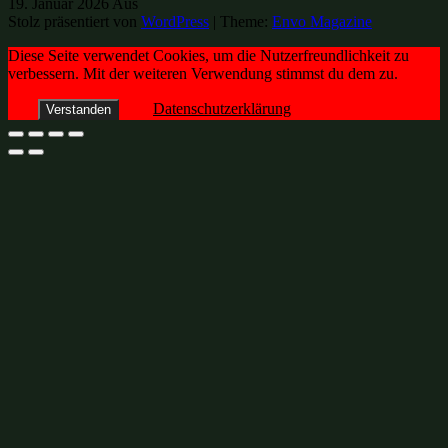
19. Januar 2026
Aus
Stolz präsentiert von
WordPress
|
Theme:
Envo Magazine
Diese Seite verwendet Cookies, um die Nutzerfreundlichkeit zu
verbessern. Mit der weiteren Verwendung stimmst du dem zu.
Datenschutzerklärung
Verstanden