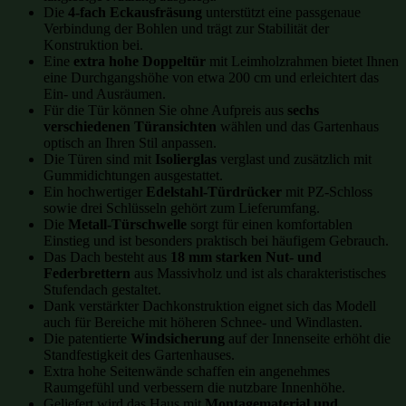
Die
4-fach Eckausfräsung
unterstützt eine passgenaue
Verbindung der Bohlen und trägt zur Stabilität der
Konstruktion bei.
Eine
extra hohe Doppeltür
mit Leimholzrahmen bietet Ihnen
eine Durchgangshöhe von etwa 200 cm und erleichtert das
Ein- und Ausräumen.
Für die Tür können Sie ohne Aufpreis aus
sechs
verschiedenen Türansichten
wählen und das Gartenhaus
optisch an Ihren Stil anpassen.
Die Türen sind mit
Isolierglas
verglast und zusätzlich mit
Gummidichtungen ausgestattet.
Ein hochwertiger
Edelstahl-Türdrücker
mit PZ-Schloss
sowie drei Schlüsseln gehört zum Lieferumfang.
Die
Metall-Türschwelle
sorgt für einen komfortablen
Einstieg und ist besonders praktisch bei häufigem Gebrauch.
Das Dach besteht aus
18 mm starken Nut- und
Federbrettern
aus Massivholz und ist als charakteristisches
Stufendach gestaltet.
Dank verstärkter Dachkonstruktion eignet sich das Modell
auch für Bereiche mit höheren Schnee- und Windlasten.
Die patentierte
Windsicherung
auf der Innenseite erhöht die
Standfestigkeit des Gartenhauses.
Extra hohe Seitenwände schaffen ein angenehmes
Raumgefühl und verbessern die nutzbare Innenhöhe.
Geliefert wird das Haus mit
Montagematerial und