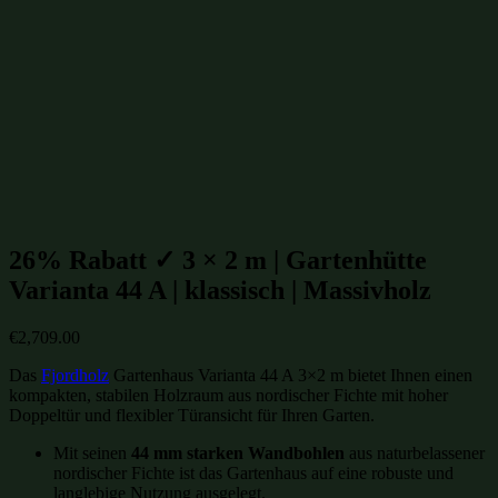
Gartenhütten mit isoliertem Glas
(650)
isolierte Gartenhütten
(650)
winterfeste Gartenhütten
(650)
Gartenhütten aus Massivholz
(802)
Gartenhütten aus Fichte
(955)
Gartenhütten aus Holz
(1000)
Gartenhütten
(1099)
Gartenhütten von Fjordholz
(1099)
Gartenhütten-Restposten
(1485)
Beliebte Gartenhütten aus Massivholz Größen:
26% Rabatt ✓ 3 × 2 m | Gartenhütte
Varianta 44 A | klassisch | Massivholz
€
2,709.00
Das
Fjordholz
Gartenhaus Varianta 44 A 3×2 m bietet Ihnen einen
kompakten, stabilen Holzraum aus nordischer Fichte mit hoher
Doppeltür und flexibler Türansicht für Ihren Garten.
Mit seinen
44 mm starken Wandbohlen
aus naturbelassener
nordischer Fichte ist das Gartenhaus auf eine robuste und
langlebige Nutzung ausgelegt.