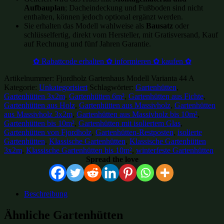
Aufbauplan
; Dacheindeckung und Fußboden sind nicht
enthalten, können jedoch optional ergänzt werden.
Sie erhalten das Modell wahlweise als
Bausatz
oder
schlüsselfertig, direkt vom Hersteller, mit Gratisversand, Kauf
auf Rechnung und fünf Jahren Garantie.
✿ Rabattcode erhalten ✿ informieren ✿ kaufen ✿
Artikelnummer:
Fjordholz Gartenhaus Modell Varianta 44 A
Kategorie:
Unkategorisiert
Schlagwörter:
Gartenhütten
,
Gartenhütten 3x2m
,
Gartenhütten 6m²
,
Gartenhütten aus Fichte
,
Gartenhütten aus Holz
,
Gartenhütten aus Massivholz
,
Gartenhütten
aus Massivholz 3x2m
,
Gartenhütten aus Massivholz bis 10m²
,
Gartenhütten bis 10m²
,
Gartenhütten mit isoliertem Glas
,
Gartenhütten von Fjordholz
,
Gartenhütten-Restposten
,
isolierte
Gartenhütten
,
Klassische Gartenhütten
,
Klassische Gartenhütten
3x2m
,
Klassische Gartenhütten bis 10m²
,
winterfeste Gartenhütten
Spread the love
Beschreibung
Ähnliche Gartenhütten