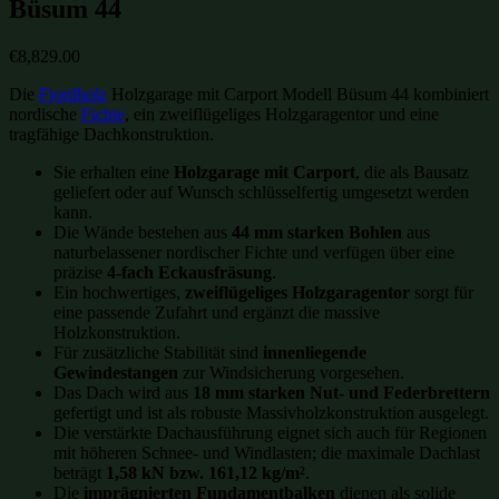
Büsum 44
€
8,829.00
Die
Fjordholz
Holzgarage mit Carport Modell Büsum 44 kombiniert
nordische
Fichte
, ein zweiflügeliges Holzgaragentor und eine
tragfähige Dachkonstruktion.
Sie erhalten eine
Holzgarage mit Carport
, die als Bausatz
geliefert oder auf Wunsch schlüsselfertig umgesetzt werden
kann.
Die Wände bestehen aus
44 mm starken Bohlen
aus
naturbelassener nordischer Fichte und verfügen über eine
präzise
4-fach Eckausfräsung
.
Ein hochwertiges,
zweiflügeliges Holzgaragentor
sorgt für
eine passende Zufahrt und ergänzt die massive
Holzkonstruktion.
Für zusätzliche Stabilität sind
innenliegende
Gewindestangen
zur Windsicherung vorgesehen.
Das Dach wird aus
18 mm starken Nut- und Federbrettern
gefertigt und ist als robuste Massivholzkonstruktion ausgelegt.
Die verstärkte Dachausführung eignet sich auch für Regionen
mit höheren Schnee- und Windlasten; die maximale Dachlast
beträgt
1,58 kN bzw. 161,12 kg/m²
.
Die
imprägnierten Fundamentbalken
dienen als solide