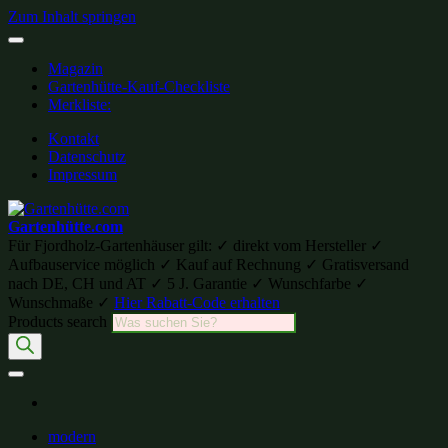
Zum Inhalt springen
Magazin
Gartenhütte-Kauf-Checkliste
Merkliste:
Kontakt
Datenschutz
Impressum
Gartenhütte.com
Für Fjordholz-Gartenhäuser gilt: ✓ direkt vom Hersteller ✓
Aufbauservice möglich ✓ Kauf auf Rechnung ✓ Gratisversand
nach DE, CH und AT ✓ 5 J. Garantie ✓ Wunschfarbe ✓
Wunschmaße ✓
Hier Rabatt-Code erhalten
Products search
modern