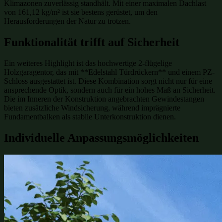
Klimazonen zuverlässig standhält. Mit einer maximalen Dachlast
von 161,12 kg/m² ist sie bestens gerüstet, um den
Herausforderungen der Natur zu trotzen.
Funktionalität trifft auf Sicherheit
Ein weiteres Highlight ist das hochwertige 2-flügelige
Holzgaragentor, das mit **Edelstahl Türdrückern** und einem PZ-
Schloss ausgestattet ist. Diese Kombination sorgt nicht nur für eine
ansprechende Optik, sondern auch für ein hohes Maß an Sicherheit.
Die im Inneren der Konstruktion angebrachten Gewindestangen
bieten zusätzliche Windsicherung, während imprägnierte
Fundamentbalken als stabile Unterkonstruktion dienen.
Individuelle Anpassungsmöglichkeiten