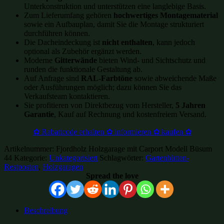
Unterkonstruktion und unterstützen eine langlebige Basis.
Zum Lieferumfang gehören
hochwertiges Montagematerial
sowie ein Aufbauplan, damit Sie die Montage strukturiert
durchführen können.
Die Dacheindeckung ist
nicht enthalten
, kann jedoch
optional als Zubehör ergänzt werden.
Moderne
Gitterwände
bieten Wind- und Sichtschutz und
runden die funktionale Gestaltung ab.
Auf Anfrage sind
RAL-Farbtöne
sowie abweichende Maße
oder Ausführungen möglich; dazu können Sie das
Verkaufsteam kontaktieren.
Sie profitieren von Direktbezug vom Hersteller,
5 Jahren
Garantie
, Kauf auf Rechnung und kostenfreiem Versand.
✿ Rabattcode erhalten ✿ informieren ✿ kaufen ✿
Artikelnummer:
Fjordholz Holzgarage mit Carport Modell Büsum
44
Kategorie:
Unkategorisiert
Schlagwörter:
Gartenhütten-
Restposten
,
Holzgaragen
Spread the love
Beschreibung