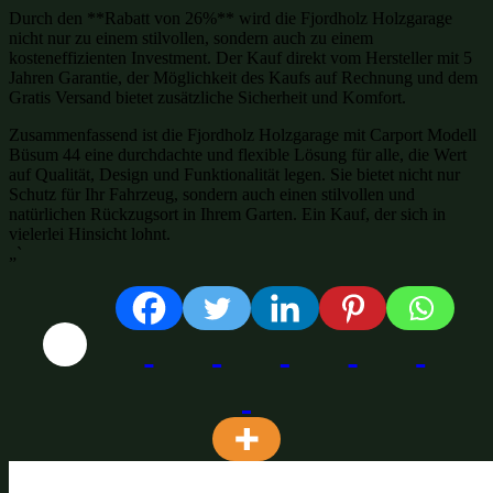
Durch den **Rabatt von 26%** wird die Fjordholz Holzgarage
nicht nur zu einem stilvollen, sondern auch zu einem
kosteneffizienten Investment. Der Kauf direkt vom Hersteller mit 5
Jahren Garantie, der Möglichkeit des Kaufs auf Rechnung und dem
Gratis Versand bietet zusätzliche Sicherheit und Komfort.
Zusammenfassend ist die Fjordholz Holzgarage mit Carport Modell
Büsum 44 eine durchdachte und flexible Lösung für alle, die Wert
auf Qualität, Design und Funktionalität legen. Sie bietet nicht nur
Schutz für Ihr Fahrzeug, sondern auch einen stilvollen und
natürlichen Rückzugsort in Ihrem Garten. Ein Kauf, der sich in
vielerlei Hinsicht lohnt.
„`