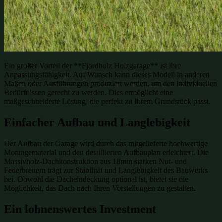
Ein großer Vorteil der **Fjordholz Holzgarage** ist ihre
Anpassungsfähigkeit. Auf Wunsch kann dieses Modell in anderen
Maßen oder Ausführungen produziert werden, um den individuellen
Bedürfnissen gerecht zu werden. Dies ermöglicht eine
maßgeschneiderte Lösung, die perfekt zu Ihrem Grundstück passt.
Einfacher Aufbau und Langlebigkeit
Der Aufbau der Garage wird durch das mitgelieferte hochwertige
Montagematerial und den detaillierten Aufbauplan erleichtert. Die
Massivholz-Dachkonstruktion aus 18mm starken Nut- und
Federbrettern trägt zur Stabilität und Langlebigkeit des Bauwerks
bei. Obwohl die Dacheindeckung optional ist, bietet sie die
Möglichkeit, das Dach nach Ihren Vorstellungen zu gestalten.
Ein lohnenswertes Investment