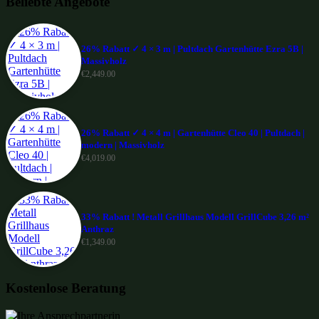
Beliebte Angebote
26% Rabatt ✓ 4 × 3 m | Pultdach Gartenhütte Ezra 5B |
Massivholz
€
2,449.00
26% Rabatt ✓ 4 × 4 m | Gartenhütte Cleo 40 | Pultdach |
modern | Massivholz
€
4,019.00
33% Rabatt ! Metall Grillhaus Modell GrillCube 3,26 m²
Anthraz
€
1,349.00
Kostenlose Beratung