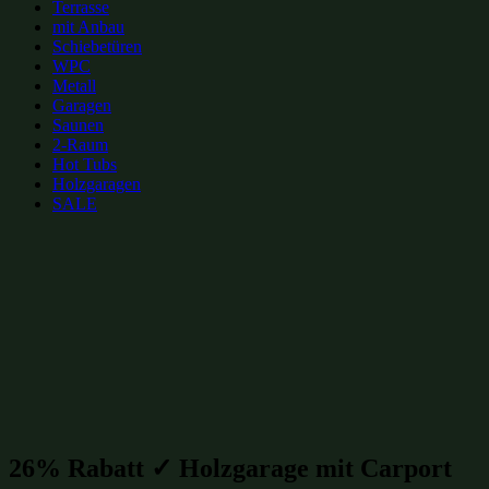
Terrasse
mit Anbau
Schiebetüren
WPC
Metall
Garagen
Saunen
2-Raum
Hot Tubs
Holzgaragen
SALE
zur Merkliste hinzufügen
zur Merkliste hinzufügen
Gartenhütten Kategorien:
Holzgaragen
(122)
Gartenhütten-Restposten
(1496)
26% Rabatt ✓ Holzgarage mit Carport