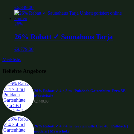
€
6,849.00
26%
26% Rabatt ✓ Saunahaus Tarja
€
9,779.00
Merkliste:
Beliebte Angebote
26% Rabatt ✓ 4 × 3 m | Pultdach Gartenhütte Ezra 5B |
Massivholz
€
2,449.00
26% Rabatt ✓ 4 × 4 m | Gartenhütte Cleo 40 | Pultdach |
modern | Massivholz