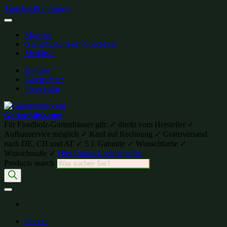
Zum Inhalt springen
Magazin
Gartenhütte-Kauf-Checkliste
Merkliste:
Kontakt
Datenschutz
Impressum
Gartenhütte.com
Für Fjordholz-Gartenhäuser gilt: ✓ direkt vom Hersteller ✓
Aufbauservice möglich ✓ Kauf auf Rechnung ✓ Gratisversand
nach DE, CH und AT ✓ 5 J. Garantie ✓ Wunschfarbe ✓
Wunschmaße ✓
Hier Rabatt-Code erhalten
Products search
modern