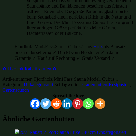
verspricht. Die massiven und hochwertig verarbeiteten
Saunabänke und Bankblenden bestehen aus feinsten
astfreien Erlenholz. Die große Panoramaglastür bietet
beim Saunabad einen perfekten Bilck in die Natur und
Ihren Garten. Die Mini Fasssauna Cubus-1 ist aufgrund
ihrer geringen Größe perfekt für kleine Gärten,
Dachterrassen oder Balkone.
Fjordholz Mini-Fass-Sauna Cubus-1 aus
Holz
als Bausatz
oder schlüsselfertig ✓ Direkt vom Hersteller ✓ 5 Jahre
Garantie ✓ Kauf auf Rechnung ✓ Gratis Versand ✓
✿ Hier mit Rabatt kaufen ✿
Artikelnummer:
Fjordholz Mini Fass-Sauna Modell Cubus-1
Kategorie:
Unkategorisiert
Schlagwörter:
Gartenhütten-Restposten
,
Gartensaunen
Spread the love
Ähnliche Gartenhütten