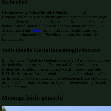
Sicherheit
Die
hochwertige Einzeltür
mit Leimholzrahmen und
Echtglasverglasung setzt nicht nur optische Akzente, sondern sorgt
auch für Sicherheit und Stabilität. Der Türdrücker mit PZ-Schloss,
inklusive drei Schlüsseln, bietet ein hohes Maß an Sicherheit. Die
Tuerschwelle aus
Metall
ermöglicht einen leichten Einstieg,
während das
hochwertige Einzelfenster
zum Öffnen für Licht und
Belüftung sorgt.
Individuelle Gestaltungsmöglichkeiten
Ein besonderer Vorteil des Gartenhauses Ezra 5B ist die Möglichkeit
der individuellen Anpassung. Es kann auf Wunsch in anderen
Maßen oder Ausführungen produziert werden. Zudem sind
alle
RAL-Farbtöne
auf Anfrage erhältlich, um das Gartenhaus perfekt
in die bestehende Gartengestaltung zu integrieren. Diese Flexibilität
macht das Gartenhaus zu einer maßgeschneiderten Lösung für jeden
Gartenliebhaber.
Montage leicht gemacht