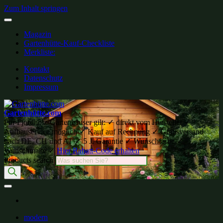
Zum Inhalt springen
Magazin
Gartenhütte-Kauf-Checkliste
Merkliste:
Kontakt
Datenschutz
Impressum
Gartenhütte.com
Für Fjordholz-Gartenhäuser gilt: ✓ direkt vom Hersteller ✓
Aufbauservice möglich ✓ Kauf auf Rechnung ✓ Gratisversand
nach DE, CH und AT ✓ 5 J. Garantie ✓ Wunschfarbe ✓
Wunschmaße ✓
Hier Rabatt-Code erhalten
Products search
modern