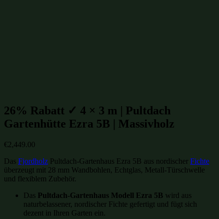
Gartenhütten bis 20m²
(394)
Gartenhütten aus Massivholz
(854)
Gartenhütten aus Fichte
(955)
Gartenhütten aus Holz
(1007)
Gartenhütten
(1109)
Gartenhütten von Fjordholz
(1109)
Gartenhütten-Restposten
(1496)
Beliebte Gartenhütten aus Massivholz Größen:
26% Rabatt ✓ 4 × 3 m | Pultdach
Gartenhütte Ezra 5B | Massivholz
€
2,449.00
Das
Fjordholz
Pultdach-Gartenhaus Ezra 5B aus nordischer
Fichte
überzeugt mit 28 mm Wandbohlen, Echtglas, Metall-Türschwelle
und flexiblem Zubehör.
Das
Pultdach-Gartenhaus Modell Ezra 5B
wird aus
naturbelassener, nordischer Fichte gefertigt und fügt sich
dezent in Ihren Garten ein.