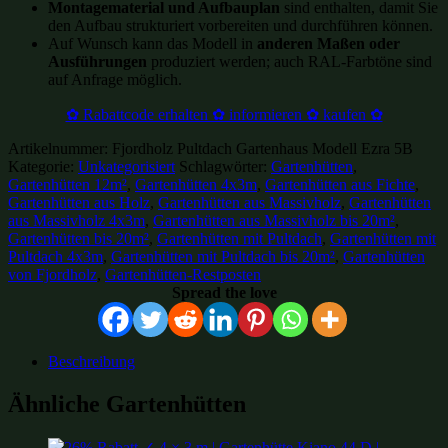
Montagematerial und Aufbauplan
sind enthalten, damit Sie
den Aufbau strukturiert vorbereiten und durchführen können.
Auf Wunsch kann das Modell in
anderen Maßen oder
Ausführungen
produziert werden; auch RAL-Farbtöne sind
auf Anfrage möglich.
✿ Rabattcode erhalten ✿ informieren ✿ kaufen ✿
Artikelnummer:
Fjordholz Pultdach Gartenhaus Modell Ezra 5B
Kategorie:
Unkategorisiert
Schlagwörter:
Gartenhütten
,
Gartenhütten 12m²
,
Gartenhütten 4x3m
,
Gartenhütten aus Fichte
,
Gartenhütten aus Holz
,
Gartenhütten aus Massivholz
,
Gartenhütten
aus Massivholz 4x3m
,
Gartenhütten aus Massivholz bis 20m²
,
Gartenhütten bis 20m²
,
Gartenhütten mit Pultdach
,
Gartenhütten mit
Pultdach 4x3m
,
Gartenhütten mit Pultdach bis 20m²
,
Gartenhütten
von Fjordholz
,
Gartenhütten-Restposten
Spread the love
Beschreibung
Ähnliche Gartenhütten