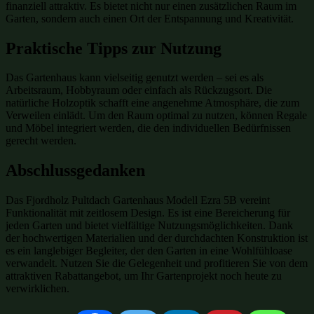
finanziell attraktiv. Es bietet nicht nur einen zusätzlichen Raum im
Garten, sondern auch einen Ort der Entspannung und Kreativität.
Praktische Tipps zur Nutzung
Das Gartenhaus kann vielseitig genutzt werden – sei es als
Arbeitsraum, Hobbyraum oder einfach als Rückzugsort. Die
natürliche Holzoptik schafft eine angenehme Atmosphäre, die zum
Verweilen einlädt. Um den Raum optimal zu nutzen, können Regale
und Möbel integriert werden, die den individuellen Bedürfnissen
gerecht werden.
Abschlussgedanken
Das Fjordholz Pultdach Gartenhaus Modell Ezra 5B vereint
Funktionalität mit zeitlosem Design. Es ist eine Bereicherung für
jeden Garten und bietet vielfältige Nutzungsmöglichkeiten. Dank
der hochwertigen Materialien und der durchdachten Konstruktion ist
es ein langlebiger Begleiter, der den Garten in eine Wohlfühloase
verwandelt. Nutzen Sie die Gelegenheit und profitieren Sie von dem
attraktiven Rabattangebot, um Ihr Gartenprojekt noch heute zu
verwirklichen.