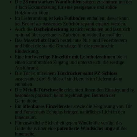
Die
28 mm starken Wandbohlen
sorgen zusammen mit der
4-fach Eckausfräsung für eine passgenaue und solide
Holzkonstruktion.
Im Lieferumfang ist
kein Fußboden
enthalten; dieser kann
bei Bedarf als passendes Zubehör separat ergänzt werden.
Auch die
Dacheindeckung
ist nicht enthalten und lässt sich
optional über geeignetes Zubehör individuell auswählen.
Das
Massivholz-Dach
besteht aus Nut- und Federbrettern
und bildet die stabile Grundlage für die gewünschte
Eindeckung.
Eine
hochwertige Einzeltür mit Leimholzrahmen
bietet
einen komfortablen Zugang und unterstreicht die wertige
Ausführung.
Die Tür ist mit einem
Türdrücker samt PZ-Schloss
ausgestattet; drei Schlüssel sind bereits im Lieferumfang
enthalten.
Die
Metall-Türschwelle
erleichtert Ihnen den Einstieg und ist
besonders praktisch beim regelmäßigen Betreten der
Gartenhütte.
Ein
öffenbares Einzelfenster
sowie die Verglasung von Tür
und Fenster aus Echtglas bringen natürliches Licht in den
Innenraum.
Für zusätzliche Sicherheit gegen Windkräfte verfügt das
Gartenhaus über eine
patentierte Windsicherung
auf der
Innenseite.