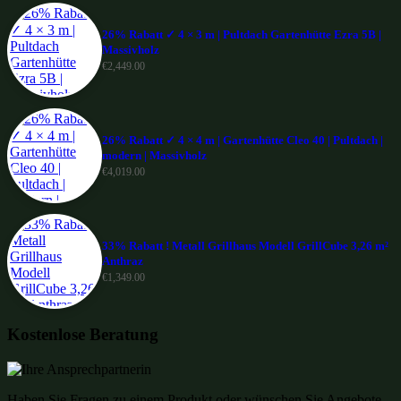
26% Rabatt ✓ 4 × 3 m | Pultdach Gartenhütte Ezra 5B |
Massivholz
€
2,449.00
26% Rabatt ✓ 4 × 4 m | Gartenhütte Cleo 40 | Pultdach |
modern | Massivholz
€
4,019.00
33% Rabatt ! Metall Grillhaus Modell GrillCube 3,26 m²
Anthraz
€
1,349.00
Kostenlose Beratung
Haben Sie Fragen zu einem Produkt oder wünschen Sie Angebote