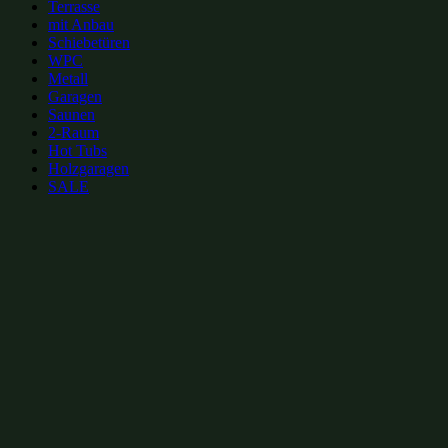
Terrasse
mit Anbau
Schiebetüren
WPC
Metall
Garagen
Saunen
2-Raum
Hot Tubs
Holzgaragen
SALE
zur Merkliste hinzufügen
zur Merkliste hinzufügen
Gartenhütten Kategorien:
Gartenhütten aus Massivholz 4x3m
(27)
Gartenhütten mit Pultdach 4x3m
(30)
Gartenhütten mit Pultdach bis 20m²
(72)
Gartenhütten aus Massivholz bis 20m²
(88)
Gartenhütten 4x3m
(126)
Gartenhütten 12m²
(135)
Gartenhütten mit Pultdach
(246)