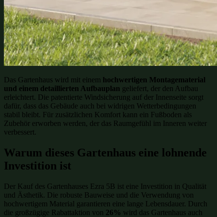
Das Gartenhaus wird mit einem
hochwertigen Montagematerial
und einem detaillierten Aufbauplan
geliefert, der den Aufbau
erleichtert. Die patentierte Windsicherung auf der Innenseite sorgt
dafür, dass das Gebäude auch bei widrigen Wetterbedingungen
stabil bleibt. Für zusätzlichen Komfort kann ein Fußboden als
Zubehör erworben werden, der das Raumgefühl im Inneren weiter
verbessert.
Warum dieses Gartenhaus eine lohnende
Investition ist
Der Kauf des Gartenhauses Ezra 5B ist eine Investition in Qualität
und Ästhetik. Die robuste Bauweise und die Verwendung von
hochwertigem Material garantieren eine lange Lebensdauer. Durch
die großzügige Rabattaktion von
26%
wird das Gartenhaus auch