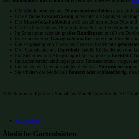
Das
Saunahaus Cube Rondo 70 D
verbindet massive nordische
Fic
Die Wände bestehen aus
70 mm starken Bohlen
aus naturbela
Eine
4-fache Eckausfräsung
unterstützt die Stabilität und tr
Der
Massivholz-Fußboden
wird aus 28 mm starken Nut- und Fed
Das Dach besteht aus 18 mm starken Nut- und Federbrettern und
Im Saunaraum setzt ein
großes Rundfenster
mit 80 cm Durchm
Eine hochwertige
Ganzglas-Saunatür
sowie eine Einzeltür m
Die Verglasung von Türen und Fenstern besteht aus
gehärtetem
Drei Saunabänke aus
Espenholz
, stabile Rückenlehnen und Ba
Für Sicherheit und Alltagstauglichkeit sorgen ein
Edelstahl-T
Im Außenbereich sind imprägnierte Terrassenbretter vorgesehe
Innenliegende Gewindestangen dienen als
Sturmsicherung
und
Sie erhalten das Modell als
Bausatz oder schlüsselfertig
, dire
Artikelnummer:
Fjordholz Saunahaus Modell Cube Rondo 70 D
Kate
Beschreibung
Ähnliche Gartenhütten