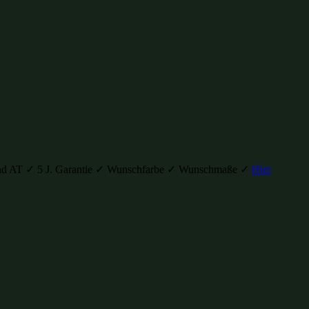
H und AT ✓ 5 J. Garantie ✓ Wunschfarbe ✓ Wunschmaße ✓
Hier