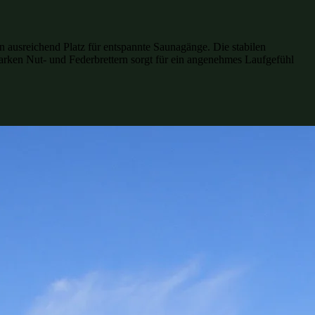
 ausreichend Platz für entspannte Saunagänge. Die stabilen
ken Nut- und Federbrettern sorgt für ein angenehmes Laufgefühl