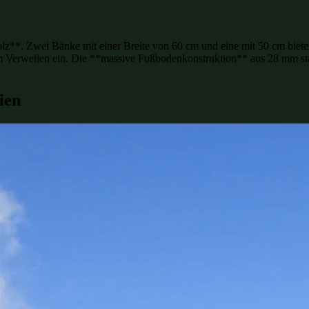
z**. Zwei Bänke mit einer Breite von 60 cm und eine mit 50 cm bieten
erweilen ein. Die **massive Fußbodenkonstruktion** aus 28 mm star
ien