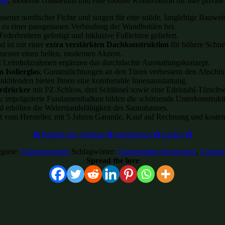
hte
, moderne Glasdetails und eine robuste Konstruktion für Ihre privat
ssener nordischer Fichte und sorgen für eine solide, langlebige Bauwei
ägt zu einer passgenauen Verbindung der Wandbohlen bei.
erbrettern gefertigt und inklusive Fußleisten geliefert.
 ist mit einer
extra verstärkten Dachkonstruktion
für höhere Schne
esser einen hellen, modernen Akzent.
it Leimholzrahmen ergänzen das durchdachte Ausstattungskonzept.
 Isolierglas
; Gummidichtungen an den Türen verbessern den Abschlu
nkblenden bieten Ihnen eine komfortable Innenausstattung.
ürdrücker
mit PZ-Schloss, drei Schlüssel sowie eine Edelstahl-Türschw
n; imprägnierte Fundamentbalken bilden die schützende Unterkonstrukt
 erhöhen die Widerstandsfähigkeit des Saunahauses.
kt vom Hersteller, mit 5 Jahren Garantie, Kauf auf Rechnung und koste
✿ Rabattcode erhalten ✿ informieren ✿ kaufen ✿
gorie:
Unkategorisiert
Schlagwörter:
Gartenhütten-Restposten
,
Garten
Spread the love