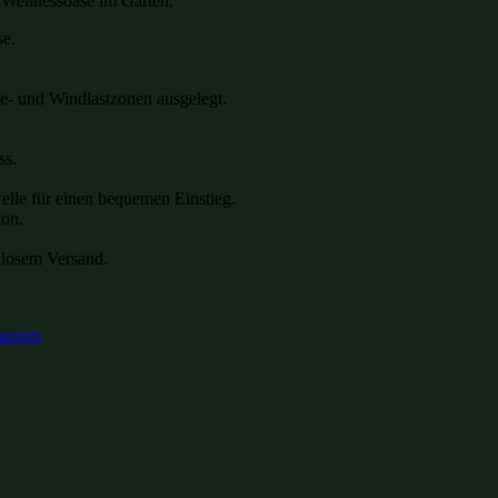
e Wellnessoase im Garten.
se.
e- und Windlastzonen ausgelegt.
ss.
elle für einen bequemen Einstieg.
ion.
nlosem Versand.
saunen