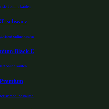
XL schwarz
mium Black E
i Premium