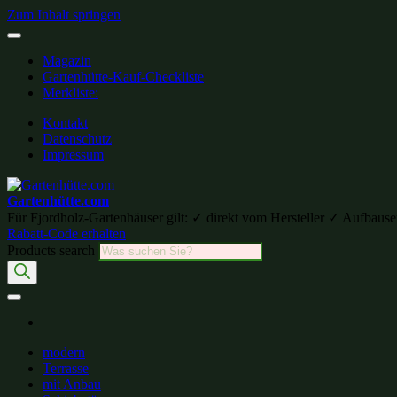
Zum Inhalt springen
Magazin
Gartenhütte-Kauf-Checkliste
Merkliste:
Kontakt
Datenschutz
Impressum
Gartenhütte.com
Für Fjordholz-Gartenhäuser gilt: ✓ direkt vom Hersteller ✓ Aufb
Rabatt-Code erhalten
Products search
modern
Terrasse
mit Anbau