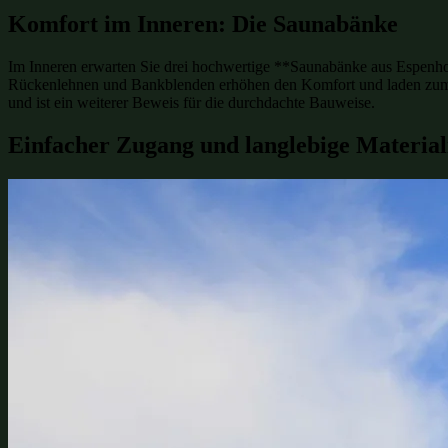
Komfort im Inneren: Die Saunabänke
Im Inneren erwarten Sie drei hochwertige **Saunabänke aus Espenhol
Rückenlehnen und Bankblenden erhöhen den Komfort und laden zum V
und ist ein weiterer Beweis für die durchdachte Bauweise.
Einfacher Zugang und langlebige Material