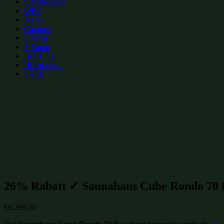
Schiebetüren
WPC
Metall
Garagen
Saunen
2-Raum
Hot Tubs
Holzgaragen
SALE
zur Merkliste hinzufügen
zur Merkliste hinzufügen
Gartenhütten Kategorien:
Gartensaunen
(229)
Gartenhütten-Restposten
(1496)
26% Rabatt ✓ Saunahaus Cube Rondo 70
€
9,299.00