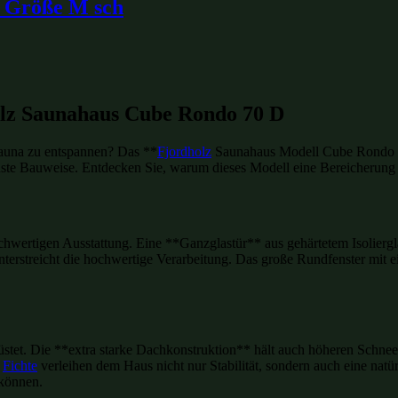
x Größe M sch
olz Saunahaus Cube Rondo 70 D
Sauna zu entspannen? Das **
Fjordholz
Saunahaus Modell Cube Rondo 70
uste Bauweise. Entdecken Sie, warum dieses Modell eine Bereicherung f
wertigen Ausstattung. Eine **Ganzglastür** aus gehärtetem Isolierglas
unterstreicht die hochwertige Verarbeitung. Das große Rundfenster mit 
üstet. Die **extra starke Dachkonstruktion** hält auch höheren Schnee
r
Fichte
verleihen dem Haus nicht nur Stabilität, sondern auch eine natü
 können.