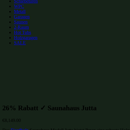
Schiebetüren
WPC
Metall
Garagen
Saunen
2-Raum
Hot Tubs
Holzgaragen
SALE
zur Merkliste hinzufügen
zur Merkliste hinzufügen
Gartenhütten Kategorien:
Gartensaunen
(229)
Gartenhütten-Restposten
(1496)
26% Rabatt ✓ Saunahaus Jutta
€
8,149.00