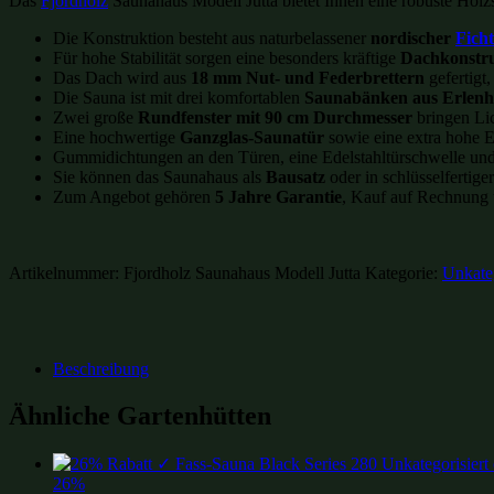
Das
Fjordholz
Saunahaus Modell Jutta bietet Ihnen eine robuste Holz
Die Konstruktion besteht aus naturbelassener
nordischer
Ficht
Für hohe Stabilität sorgen eine besonders kräftige
Dachkonstr
Das Dach wird aus
18 mm Nut- und Federbrettern
gefertigt
Die Sauna ist mit drei komfortablen
Saunabänken aus Erlenh
Zwei große
Rundfenster mit 90 cm Durchmesser
bringen Lic
Eine hochwertige
Ganzglas-Saunatür
sowie eine extra hohe 
Gummidichtungen an den Türen, eine Edelstahltürschwelle un
Sie können das Saunahaus als
Bausatz
oder in schlüsselfertige
Zum Angebot gehören
5 Jahre Garantie
, Kauf auf Rechnung 
Artikelnummer:
Fjordholz Saunahaus Modell Jutta
Kategorie:
Unkateg
Beschreibung
Ähnliche Gartenhütten
26%