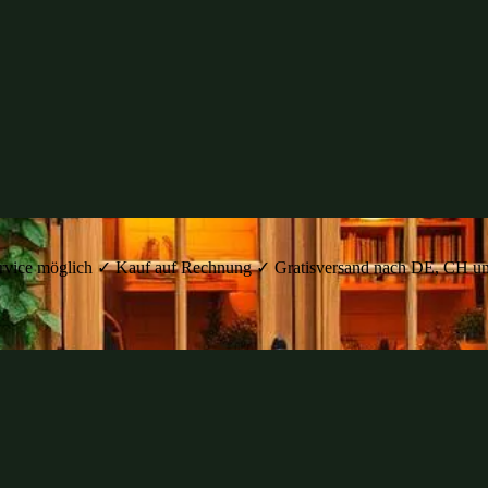
auservice möglich ✓ Kauf auf Rechnung ✓ Gratisversand nach DE, C