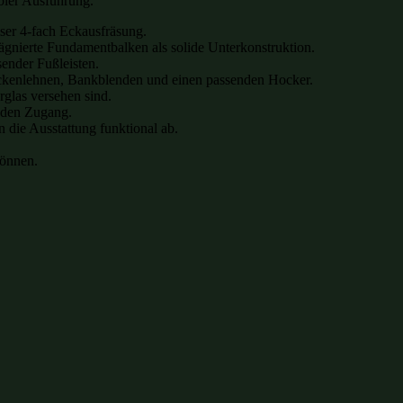
bler Ausführung.
ser 4-fach Eckausfräsung.
gnierte Fundamentbalken als solide Unterkonstruktion.
sender Fußleisten.
 Rückenlehnen, Bankblenden und einen passenden Hocker.
rglas versehen sind.
 den Zugang.
 die Ausstattung funktional ab.
können.