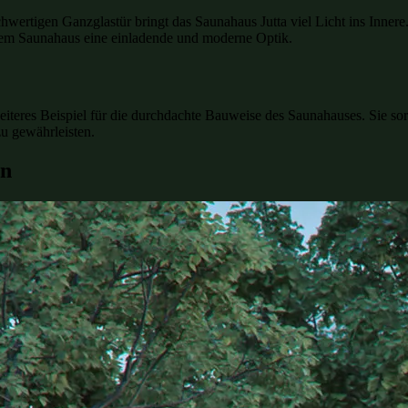
tigen Ganzglastür bringt das Saunahaus Jutta viel Licht ins Innere. D
dem Saunahaus eine einladende und moderne Optik.
iteres Beispiel für die durchdachte Bauweise des Saunahauses. Sie sorg
u gewährleisten.
gn