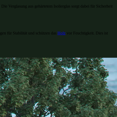
ie Verglasung aus gehärtetem Isolierglas sorgt dabei für Sicherheit
en für Stabilität und schützen das
Holz
vor Feuchtigkeit. Dies ist