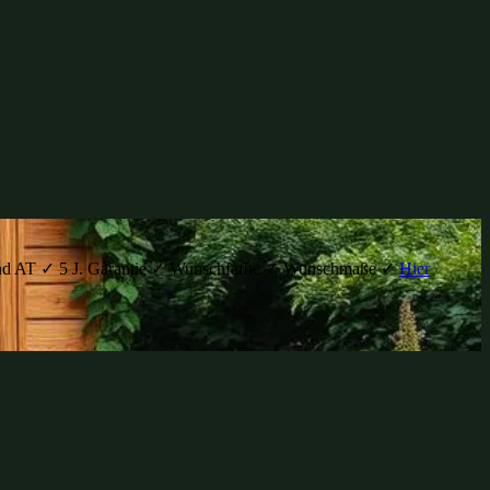
H und AT ✓ 5 J. Garantie ✓ Wunschfarbe ✓ Wunschmaße ✓
Hier