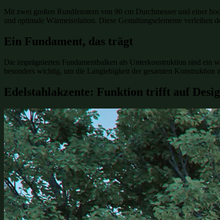
Mit zwei großen Rundfenstern von 90 cm Durchmesser und einer hochwer
und optimale Wärmeisolation. Diese Gestaltungselemente verleihen 
Ein Fundament, das trägt
Die imprägnierten Fundamentbalken als Unterkonstruktion sind ein we
besonders wichtig, um die Langlebigkeit der gesamten Konstruktion z
Edelstahlakzente: Funktion trifft auf Desi