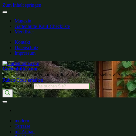
Zum Inhalt springen
Magazin
Gartenhütte-Kauf-Checkliste
Merkliste:
Kontakt
Datenschutz
Impressum
Gartenhütte.com
Für Fjordholz-Gartenhäuser gilt: ✓ direkt vom Hersteller ✓ Aufb
Rabatt-Code erhalten
Products search
modern
Terrasse
mit Anbau