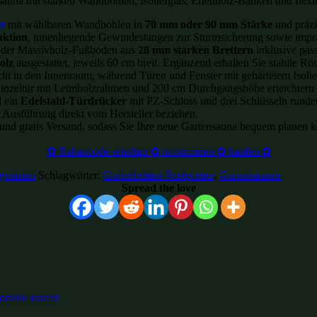
sauna mit starken Wandbohlen, Isolierglas, Erlenholz-Bänken und flexi
e
mit wählbaren Wandbohlen in
70 mm oder 90 mm Stärke
und präzi
uktion
, innenliegende Gewindestangen zur Sturmsicherung sowie imprä
, der Massivholz-Fußboden aus
28 mm starken Brettern
inklusive pas
olz
ausgestattet, jeweils 60 cm breit. Ergänzend erhalten Sie stabile
ht in den Innenraum, während Türen und Fenster mit gehärtetem Isolie
Einzeltür mit Leimholzrahmen und 200 cm Durchgangshöhe erleichtern
d ein
Edelstahl-Türdrücker
mit PZ-Schloss und drei Schlüsseln runden
r Ausführung direkt vom Hersteller beziehen.
und gratis Versand, sodass Sie Ihre neue Gartensauna bequem planen 
✿ Rabattcode erhalten ✿ informieren ✿ kaufen ✿
orisiert
Schlagwörter:
Gartenhütten-Restposten
,
Gartensaunen
Spread the love