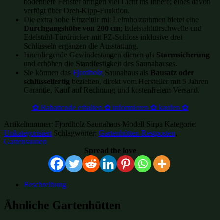
bodentiefe Fenster bringen viel Licht ins Innere; eines davon
verfügt über Dreh-Kipp-Funktion.
Die extra hohe Einzeltür mit Leimholzrahmen bietet eine
Durchgangshöhe von 200 cm
; Edelstahltürschwelle und
Edelstahl-Türdrücker mit PZ-Schloss inklusive drei
Schlüsseln ergänzen die Ausstattung.
Innenliegende Gewindestangen dienen als
Sturmsicherung
und erhöhen die Standfestigkeit des Saunahauses.
Sie können das
Fjordholz
Saunahaus als
Bausatz oder
schlüsselfertig
beziehen, direkt vom Hersteller mit 5 Jahren
Garantie, Kauf auf Rechnung und kostenfreiem Versand.
✿ Rabattcode erhalten ✿ informieren ✿ kaufen ✿
Artikelnummer:
Fjordholz Saunahaus Modell Sirpa
Kategorie:
Unkategorisiert
Schlagwörter:
Gartenhütten-Restposten
,
Gartensaunen
Spread the love
Beschreibung
Ähnliche Gartenhütten