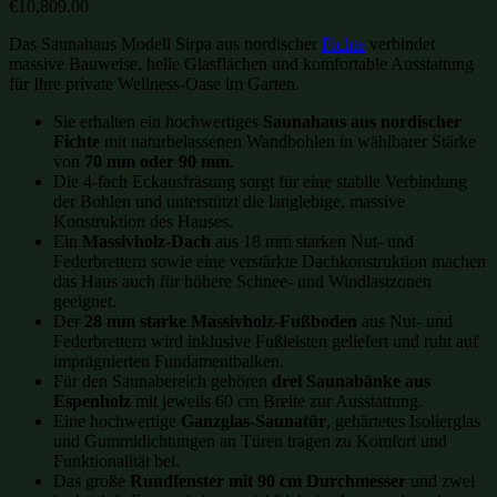
€
10,809.00
Das Saunahaus Modell Sirpa aus nordischer
Fichte
verbindet
massive Bauweise, helle Glasflächen und komfortable Ausstattung
für Ihre private Wellness-Oase im Garten.
Sie erhalten ein hochwertiges
Saunahaus aus nordischer
Fichte
mit naturbelassenen Wandbohlen in wählbarer Stärke
von
70 mm oder 90 mm
.
Die 4-fach Eckausfräsung sorgt für eine stabile Verbindung
der Bohlen und unterstützt die langlebige, massive
Konstruktion des Hauses.
Ein
Massivholz-Dach
aus 18 mm starken Nut- und
Federbrettern sowie eine verstärkte Dachkonstruktion machen
das Haus auch für höhere Schnee- und Windlastzonen
geeignet.
Der
28 mm starke Massivholz-Fußboden
aus Nut- und
Federbrettern wird inklusive Fußleisten geliefert und ruht auf
imprägnierten Fundamentbalken.
Für den Saunabereich gehören
drei Saunabänke aus
Espenholz
mit jeweils 60 cm Breite zur Ausstattung.
Eine hochwertige
Ganzglas-Saunatür
, gehärtetes Isolierglas
und Gummidichtungen an Türen tragen zu Komfort und
Funktionalität bei.
Das große
Rundfenster mit 90 cm Durchmesser
und zwei