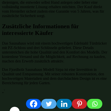
diejenigen, die entweder selbst Hand anlegen oder lieber eine
vollständig montierte Lösung erhalten möchten. Der Kauf direkt
vom Hersteller sichert zudem eine Garantie von 5 Jahren, was für
zusätzliche Sicherheit sorgt.
Zusätzliche Informationen für
interessierte Käufer
Das Saunahaus wird mit einem hochwertigen Edelstahl Türdrücker
mit PZ-Schloss und drei Schlüsseln geliefert. Diese Details
unterstreichen die hohe Qualität und den Komfort des Modells. Der
kostenlose Versand und die Möglichkeit, auf Rechnung zu kaufen,
machen den Erwerb zusätzlich attraktiv.
Das Fjordholz Saunahaus Modell Sirpa ist eine Investition in
Qualität und Entspannung. Mit seiner robusten Konstruktion, den
hochwertigen Materialien und dem durchdachten Design ist es eine
Bereicherung für jeden Garten.
„`