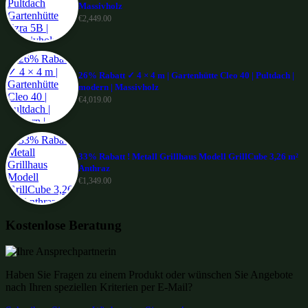
Massivholz
€
2,449.00
26% Rabatt ✓ 4 × 4 m | Gartenhütte Cleo 40 | Pultdach |
modern | Massivholz
€
4,019.00
33% Rabatt ! Metall Grillhaus Modell GrillCube 3,26 m²
Anthraz
€
1,349.00
Kostenlose Beratung
Haben Sie Fragen zu einem Produkt oder wünschen Sie Angebote
nach Ihren speziellen Kriterien per E-Mail?