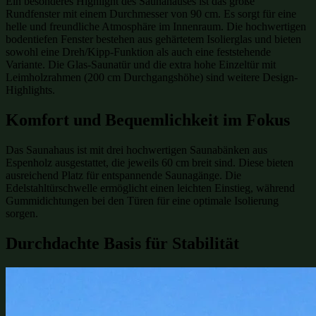
Ein besonderes Highlight des Saunahauses ist das große
Rundfenster mit einem Durchmesser von 90 cm. Es sorgt für eine
helle und freundliche Atmosphäre im Innenraum. Die hochwertigen
bodentiefen Fenster bestehen aus gehärtetem Isolierglas und bieten
sowohl eine Dreh/Kipp-Funktion als auch eine feststehende
Variante. Die Glas-Saunatür und die extra hohe Einzeltür mit
Leimholzrahmen (200 cm Durchgangshöhe) sind weitere Design-
Highlights.
Komfort und Bequemlichkeit im Fokus
Das Saunahaus ist mit drei hochwertigen Saunabänken aus
Espenholz ausgestattet, die jeweils 60 cm breit sind. Diese bieten
ausreichend Platz für entspannende Saunagänge. Die
Edelstahltürschwelle ermöglicht einen leichten Einstieg, während
Gummidichtungen bei den Türen für eine optimale Isolierung
sorgen.
Durchdachte Basis für Stabilität