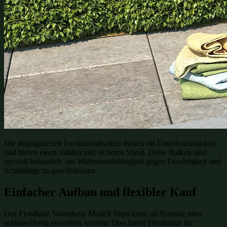
Die imprägnierten Fundamentbalken dienen als Unterkonstruktion
und bieten einen soliden und sicheren Stand. Diese Balken sind
speziell behandelt, um Widerstandsfähigkeit gegen Feuchtigkeit und
Schädlinge zu gewährleisten.
Einfacher Aufbau und flexibler Kauf
Das Fjordholz Saunahaus Modell Sirpa kann als Bausatz oder
schlüsselfertig erworben werden. Dies bietet Flexibilität für