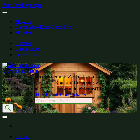
Zum Inhalt springen
Magazin
Gartenhütte-Kauf-Checkliste
Merkliste:
Kontakt
Datenschutz
Impressum
Gartenhütte.com
Für Fjordholz-Gartenhäuser gilt: ✓ direkt vom Hersteller ✓
Aufbauservice möglich ✓ Kauf auf Rechnung ✓ Gratisversand
nach DE, CH und AT ✓ 5 J. Garantie ✓ Wunschfarbe ✓
Wunschmaße ✓
Hier Rabatt-Code erhalten
Products search
modern