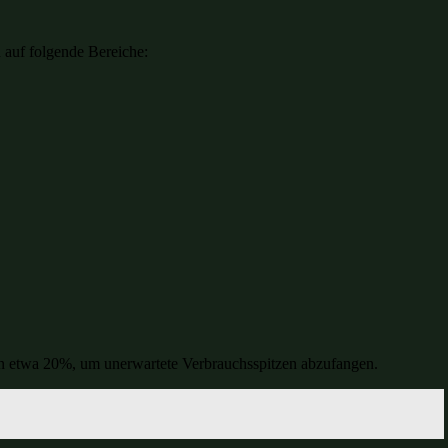
 auf folgende Bereiche:
on etwa 20%, um unerwartete Verbrauchsspitzen abzufangen.