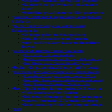
Gelegentliche Übernachtung: Was gilt als “gelegentlich”?
Dauerhafte Nutzung und Wohnzweck: Ab wann wird es
kritisch?
Praxiserfahrungen aus Bauämtern und Kleingartenvereinen
Zonierung und Standort: Kleingartenanlage, Wohngebiet oder
Außenbereich
Baurechtliche Anforderungen an Gartenhäuser mit
Schlafgelegenheit
Genehmigungspflicht und Nutzungsänderung
Größe, Höhe, Abstandsflächen und Brandschutz
Anschlüsse: Strom, Wasser, Abwasser und ihre rechtliche
Relevanz
Nachbarschaft, Ruhezeiten und Immissionsschutz
Lärm, Grillen, Licht: Was ist zulässig?
Konflikte vermeiden: Kommunikation und Hausordnung
Hund, Kinder, Besuch: Sonderfälle mit Augenmaß
Regeln in Kleingartenvereinen: Satzungen und Pachtverträge
Saisonale Aspekte: Sommer, Wochenenden und Ferienzeiten
Sommerliche Nutzung vs. Übernachtungen im Winter
Feuerstätten, Heizer und Sicherheit in der kalten Jahreszeit
Ferien, Events und Vereinsfeste: Was ändert sich?
Praxis-Tipps für rechtssicheres und komfortables Übernachten
Vorab klären: Bauamt, Verein, Nachbarn
Dokumentation: Nutzungsprotokoll und Genehmigungen
Sicherheit: Rauchmelder, CO-Warnmelder, Notausgang
Diskrete Ausstattung: Mobile Betten, temporäre Lösungen
Fazit