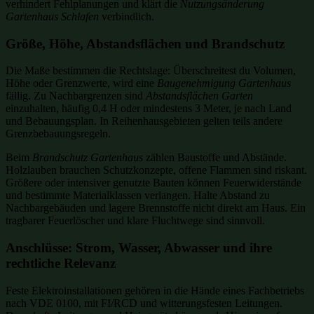
verhindert Fehlplanungen und klärt die
Nutzungsänderung
Gartenhaus Schlafen
verbindlich.
Größe, Höhe, Abstandsflächen und Brandschutz
Die Maße bestimmen die Rechtslage: Überschreitest du Volumen,
Höhe oder Grenzwerte, wird eine
Baugenehmigung Gartenhaus
fällig. Zu Nachbargrenzen sind
Abstandsflächen Garten
einzuhalten, häufig 0,4 H oder mindestens 3 Meter, je nach Land
und Bebauungsplan. In Reihenhausgebieten gelten teils andere
Grenzbebauungsregeln.
Beim
Brandschutz Gartenhaus
zählen Baustoffe und Abstände.
Holzlauben brauchen Schutzkonzepte, offene Flammen sind riskant.
Größere oder intensiver genutzte Bauten können Feuerwiderstände
und bestimmte Materialklassen verlangen. Halte Abstand zu
Nachbargebäuden und lagere Brennstoffe nicht direkt am Haus. Ein
tragbarer Feuerlöscher und klare Fluchtwege sind sinnvoll.
Anschlüsse: Strom, Wasser, Abwasser und ihre
rechtliche Relevanz
Feste Elektroinstallationen gehören in die Hände eines Fachbetriebs
nach VDE 0100, mit FI/RCD und witterungsfesten Leitungen.