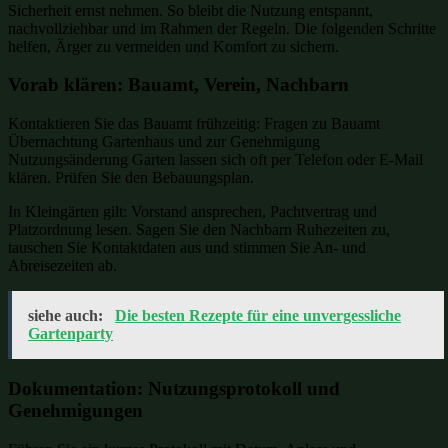
Sicherheit ernst nehmen. So bleibt die Nutzung entspannt,
nachvollziehbar und im Rahmen der Regeln. Die folgenden Schritte
helfen, Ärger zu vermeiden und Komfort zu sichern.
Vorab klären: Bauamt, Verein, Nachbarn
Kontaktieren Sie das Bauamt frühzeitig: Fragen zu Bauamt
Übernachtung Gartenhaus und zur Genehmigung
Nutzungsänderung Garten lassen sich oft per Telefon oder E‑Mail
klären. Prüfen Sie den Bebauungsplan.
In Kleingärten gilt: Vorstand ansprechen, Pachtvertrag und
Platzordnung lesen. Sagen Sie den Nachbarn Ruhezeiten zu,
tauschen Sie Kontaktdaten aus und stimmen Sie An- und
Abreisezeiten ab.
siehe auch:
Die besten Rezepte für eine unvergessliche
Gartenparty
Dokumentation: Nutzungsprotokoll und
Genehmigungen