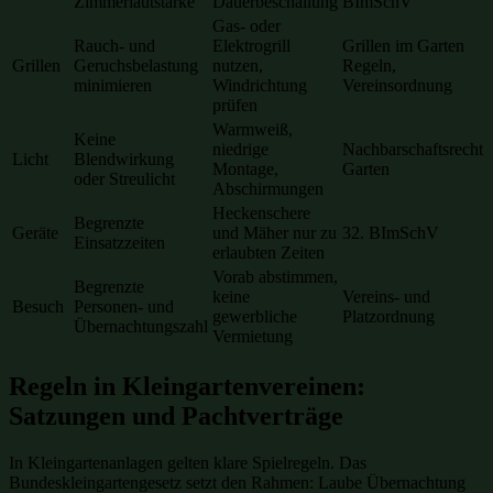
Zimmerlautstärke
Dauerbeschallung
BImSchV
Gas- oder
Rauch- und
Elektrogrill
Grillen im Garten
Grillen
Geruchsbelastung
nutzen,
Regeln,
minimieren
Windrichtung
Vereinsordnung
prüfen
Warmweiß,
Keine
niedrige
Nachbarschaftsrecht
Licht
Blendwirkung
Montage,
Garten
oder Streulicht
Abschirmungen
Heckenschere
Begrenzte
Geräte
und Mäher nur zu
32. BImSchV
Einsatzzeiten
erlaubten Zeiten
Vorab abstimmen,
Begrenzte
keine
Vereins- und
Besuch
Personen- und
gewerbliche
Platzordnung
Übernachtungszahl
Vermietung
Regeln in Kleingartenvereinen:
Satzungen und Pachtverträge
In Kleingartenanlagen gelten klare Spielregeln. Das
Bundeskleingartengesetz setzt den Rahmen: Laube Übernachtung