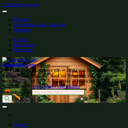
Zum Inhalt springen
Magazin
Gartenhütte-Kauf-Checkliste
Merkliste:
Kontakt
Datenschutz
Impressum
Gartenhütte.com
Für Fjordholz-Gartenhäuser gilt: ✓ direkt vom Hersteller ✓
Aufbauservice möglich ✓ Kauf auf Rechnung ✓ Gratisversand
nach DE, CH und AT ✓ 5 J. Garantie ✓ Wunschfarbe ✓
Wunschmaße ✓
Hier Rabatt-Code erhalten
Products search
modern