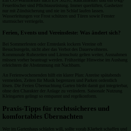
Ein CO-Warnmelder nach EN 50291, Rauchmelder und ein 6-kg-
Feuerlöscher sind Pflichtausrüstung. Immer querlüften, Gasheizer
nur mit Zündsicherung und nie im Schlaf laufen lassen.
Wasserleitungen vor Frost schützen und Türen sowie Fenster
sturmsicher verriegeln.
Ferien, Events und Vereinsfeste: Was ändert sich?
Bei Sommerfesten oder Erntedank lockern Vereine oft
Besuchsregeln, nicht aber das Verbot des Dauerwohnens.
Kommunale Ruhezeiten und Lärmschutz gelten weiter, Ausnahmen
müssen vorher beantragt werden. Frühzeitige Hinweise im Aushang
erleichtern die Abstimmung mit Nachbarn.
An Ferienwochenenden hilft ein klarer Plan: Anreise spätabends
vermeiden, Zeiten für Musik begrenzen und Parken ordentlich
lösen. Die Ferien Übernachtung Garten bleibt damit gut integrierbar,
ohne den Charakter der Anlage zu verändern. Saisonale Nutzung
Kleingarten gelingt so entspannt und regelkonform.
Praxis-Tipps für rechtssicheres und
komfortables Übernachten
Wer im Gartenhaus schlafen will, sollte vorab Klarheit schaffen und