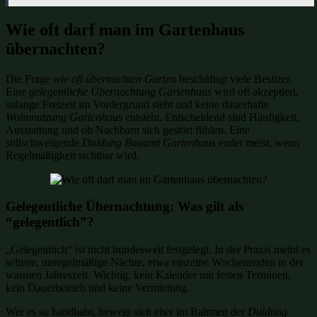
Wie oft darf man im Gartenhaus
übernachten?
Die Frage
wie oft übernachten Garten
beschäftigt viele Besitzer.
Eine
gelegentliche Übernachtung Gartenhaus
wird oft akzeptiert,
solange Freizeit im Vordergrund steht und keine dauerhafte
Wohnnutzung Gartenhaus
entsteht. Entscheidend sind Häufigkeit,
Ausstattung und ob Nachbarn sich gestört fühlen. Eine
stillschweigende
Duldung Bauamt Gartenhaus
endet meist, wenn
Regelmäßigkeit sichtbar wird.
Gelegentliche Übernachtung: Was gilt als
“gelegentlich”?
„Gelegentlich“ ist nicht bundesweit festgelegt. In der Praxis meint es
seltene, unregelmäßige Nächte, etwa einzelne Wochenenden in der
warmen Jahreszeit. Wichtig: kein Kalender mit festen Terminen,
kein Dauerbetrieb und keine Vermietung.
Wer es so handhabt, bewegt sich eher im Rahmen der
Duldung