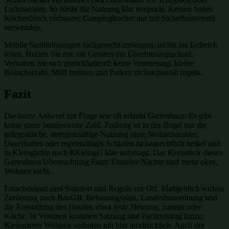
Luftmatratze. So bleibt die Nutzung klar temporär. Keinen festen
Küchenblock einbauen; Campingkocher nur mit Sicherheitsventil
verwenden.
Mobile Sanitärlösungen fachgerecht entsorgen, nichts ins Erdreich
leiten. Heizen Sie nur mit Geräten mit Überhitzungsschutz.
Verhalten Sie sich zurückhaltend: keine Vermietung, kleine
Besucherzahl, Müll trennen und Parken rücksichtsvoll regeln.
Fazit
Die kurze Antwort zur Frage wie oft erlaubt Gartenhaus: Es gibt
keine starre bundesweite Zahl. Zulässig ist in der Regel nur die
gelegentliche, unregelmäßige Nutzung ohne Wohncharakter.
Dauerhaftes oder regelmäßiges Schlafen ist baurechtlich heikel und
in Kleingärten nach BKleingG klar untersagt. Das Kernstück dieses
Gartenhaus Übernachtung Fazit: Einzelne Nächte sind meist okay,
Wohnen nicht.
Entscheidend sind Standort und Regeln vor Ort. Maßgeblich wirken
Zonierung nach BauGB, Bebauungsplan, Landesbauordnung und
die Ausstattung des Hauses, etwa feste Heizung, Sanitär oder
Küche. In Vereinen kommen Satzung und Pachtvertrag hinzu;
Kleingarten Wohnen verboten gilt hier ausdrücklich. Auch der