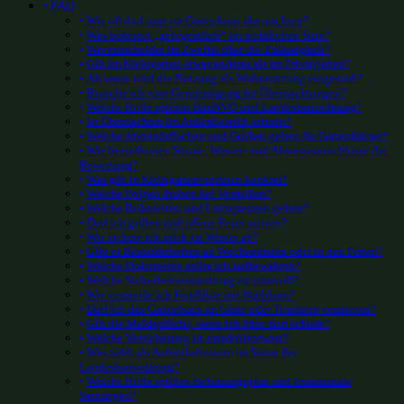
FAQ
Wie oft darf man im Gartenhaus übernachten?
Was bedeutet „gelegentlich“ im rechtlichen Sinn?
Wer entscheidet im Zweifel über die Zulässigkeit?
Gilt im Kleingarten etwas anderes als im Privatgarten?
Ab wann wird die Nutzung als Wohnnutzung eingestuft?
Brauche ich eine Genehmigung für Übernachtungen?
Welche Rolle spielen BauNVO und Landesbauordnung?
Ist Übernachten im Außenbereich erlaubt?
Welche Abstandsflächen und Größen gelten für Gartenhäuser?
Wie beeinflussen Strom-, Wasser- und Abwasseranschlüsse die
Bewertung?
Was gilt in Kleingartenvereinen konkret?
Welche Folgen drohen bei Verstößen?
Welche Ruhezeiten und Lärmgrenzen gelten?
Darf ich grillen und offene Feuer nutzen?
Wie sichere ich mich im Winter ab?
Gibt es Besonderheiten an Wochenenden oder in den Ferien?
Welche Dokumente sollte ich aufbewahren?
Welche Sicherheitsausstattung ist sinnvoll?
Wie vermeide ich Konflikte mit Nachbarn?
Darf ich das Gartenhaus an Gäste oder Touristen vermieten?
Gilt die Meldepflicht, wenn ich öfter dort schlafe?
Welche Versicherung ist empfehlenswert?
Was zählt als Aufenthaltsraum im Sinne der
Landesbauordnung?
Welche Rolle spielen Bebauungsplan und kommunale
Satzungen?