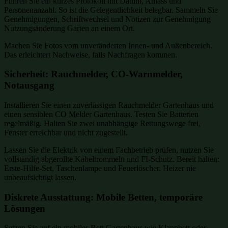
Führen Sie ein kurzes Protokoll mit Datum, Anlass und
Personenanzahl. So ist die Gelegentlichkeit belegbar. Sammeln Sie
Genehmigungen, Schriftwechsel und Notizen zur Genehmigung
Nutzungsänderung Garten an einem Ort.
Machen Sie Fotos vom unveränderten Innen- und Außenbereich.
Das erleichtert Nachweise, falls Nachfragen kommen.
Sicherheit: Rauchmelder, CO-Warnmelder,
Notausgang
Installieren Sie einen zuverlässigen Rauchmelder Gartenhaus und
einen sensiblen CO Melder Gartenhaus. Testen Sie Batterien
regelmäßig. Halten Sie zwei unabhängige Rettungswege frei,
Fenster erreichbar und nicht zugestellt.
Lassen Sie die Elektrik von einem Fachbetrieb prüfen, nutzen Sie
vollständig abgerollte Kabeltrommeln und FI-Schutz. Bereit halten:
Erste-Hilfe-Set, Taschenlampe und Feuerlöscher. Heizer nie
unbeaufsichtigt lassen.
Diskrete Ausstattung: Mobile Betten, temporäre
Lösungen
Setzen Sie auf ein mobiles Bett Gartenhaus wie Klappbett oder