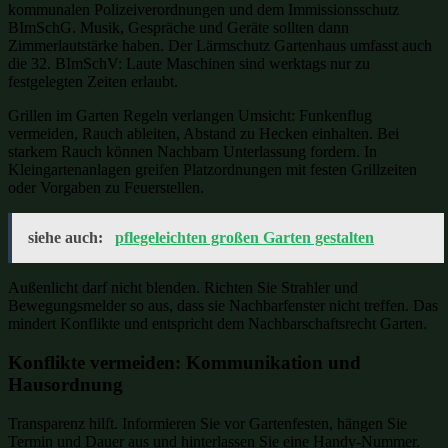
kommunalen Polizeiverordnungen und dem Immissionsschutz
BImSchG. Musik, Gespräche und Geräte sollten dann
Zimmerlautstärke haben. Der Lärmschutz Gartenhaus umfasst auch
die 32. BImSchV: Laute Maschinen sind werktags nur zu
festgelegten Zeiten erlaubt.
Grillen im Garten Regeln verlangen Umsicht: Funkenflug
vermeiden, Rauch ableiten, Abstand zu Hecken einhalten. Bei
starkem Rauch können Nachbarn Unterlassung fordern. In
Kleingartenanlagen greifen Platzordnungen mit festen Grillzeiten
oder Vorgaben zu Feuerstellen.
siehe auch:
pflegeleichten großen Garten gestalten
Außenlicht darf nicht blenden. Richten Sie Strahler und
Bewegungsmelder so aus, dass sie Nachbarfenster nicht treffen. Das
mindert Konflikte und entspricht dem Nachbarschaftsrecht Garten.
Konflikte vermeiden: Kommunikation und
Hausordnung
Transparenz hilft. Informieren Sie vor Gartenfesten, hängen Sie
Termin und Dauer aus und hinterlassen Sie eine Handy-Nummer.