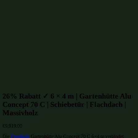
Alu-Gartenhütten ohne Anbau
(141)
Alu-Gartenhütten
(149)
Gartenhütten mit Glas-Schiebetüren
(149)
Gartenhütten mit Schiebetüren
(187)
Gartenhütten mit Flachdach
(238)
Gartenhütten 6x4m
(239)
Gartenhütten 24m²
(248)
Gartenhütten bis 30m²
(317)
Gartenhütten aus Massivholz
(854)
Gartenhütten aus Fichte
(955)
Gartenhütten aus Holz
(1007)
Gartenhütten
(1109)
Gartenhütten von Fjordholz
(1109)
Gartenhütten-Restposten
(1496)
Beliebte Gartenhütten mit Glas-Schiebetüren Größen:
26% Rabatt ✓ 6 × 4 m | Gartenhütte Alu
Concept 70 C | Schiebetür | Flachdach |
Massivholz
€
9,919.00
Die
Fjordholz
Gartenhütte Alu Concept 70 C 6×4 m verbindet