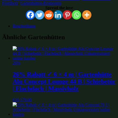
Fjordholz
,
Gartenhütten-Restposten
Spread the love
Beschreibung
Ähnliche Gartenhütten
26%
26% Rabatt ✓ 6 × 4 m | Gartenhütte
Alu Concept Lounge 44 B | Schiebetür
| Flachdach | Massivholz
€
10,179.00