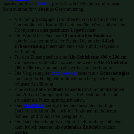
massive nordische
Fichte
, große Alu-Schiebetüren und robuste
Konstruktion für vielseitige Gartennutzung.
Mit ihrer großzügigen Grundfläche von
6 x 4 m
bietet die
Gartenhütte viel Raum für Gartengeräte, Werkstattbereiche,
Hobbyzonen oder geschützte Lagerflächen.
Die Wände bestehen aus
70 mm starken Bohlen
aus
naturbelassener nordischer Fichte. Die präzise
4-fach
Eckausfräsung
unterstützt eine stabile und passgenaue
Verbindung.
Für den Zugang stehen eine
Alu-Schiebetür 400 x 206 cm
,
von außen abschließbar, sowie eine weitere
Alu-Schiebetür
200 x 206 cm
, von innen absperrbar, zur Verfügung.
Die Verglasung der
Schiebetüren
besteht aus
Sicherheitsglas
und sorgt für Helligkeit im Innenraum bei gleichzeitig
robuster Ausführung.
Eine
extra hohe Vollholz-Einzeltür
mit Leimholzrahmen
und 200 cm Durchgangshöhe ist frei positionierbar und
erweitert die Nutzungsmöglichkeiten.
Das
Flachdach
verfügt über eine besonders kräftige
Dachkonstruktion, die auch für Regionen mit höheren
Schnee- und Windlasten geeignet ist.
Die Dacheindeckung ist nicht im Lieferumfang enthalten,
kann jedoch passend als
optionales Zubehör
ergänzt
werden.