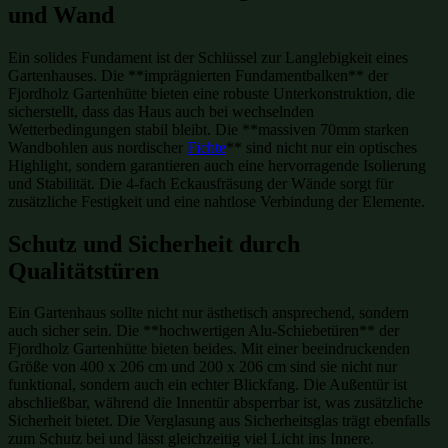
und Wand
Ein solides Fundament ist der Schlüssel zur Langlebigkeit eines
Gartenhauses. Die **imprägnierten Fundamentbalken** der
Fjordholz Gartenhütte bieten eine robuste Unterkonstruktion, die
sicherstellt, dass das Haus auch bei wechselnden
Wetterbedingungen stabil bleibt. Die **massiven 70mm starken
Wandbohlen aus nordischer
Fichte
** sind nicht nur ein optisches
Highlight, sondern garantieren auch eine hervorragende Isolierung
und Stabilität. Die 4-fach Eckausfräsung der Wände sorgt für
zusätzliche Festigkeit und eine nahtlose Verbindung der Elemente.
Schutz und Sicherheit durch
Qualitätstüren
Ein Gartenhaus sollte nicht nur ästhetisch ansprechend, sondern
auch sicher sein. Die **hochwertigen Alu-Schiebetüren** der
Fjordholz Gartenhütte bieten beides. Mit einer beeindruckenden
Größe von 400 x 206 cm und 200 x 206 cm sind sie nicht nur
funktional, sondern auch ein echter Blickfang. Die Außentür ist
abschließbar, während die Innentür absperrbar ist, was zusätzliche
Sicherheit bietet. Die Verglasung aus Sicherheitsglas trägt ebenfalls
zum Schutz bei und lässt gleichzeitig viel Licht ins Innere.