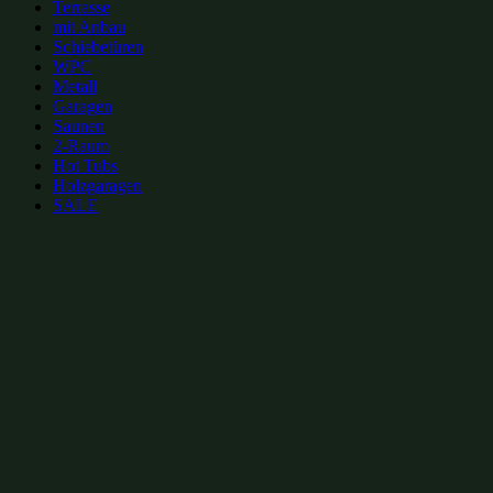
Terrasse
mit Anbau
Schiebetüren
WPC
Metall
Garagen
Saunen
2-Raum
Hot Tubs
Holzgaragen
SALE
zur Merkliste hinzufügen
zur Merkliste hinzufügen
Gartenhütten Kategorien:
Gartenhütten mit Glas-Schiebetüren 6x4m
(54)
Gartenhütten mit Schiebetüren 6x4m
(59)
Gartenhütten mit Glas-Schiebetüren bis 30m²
(67)
Gartenhütten mit Schiebetüren bis 30m²
(74)