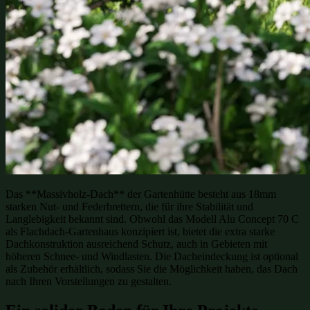
Das **Massivholz-Dach** der Gartenhütte besteht aus 18mm
starken Nut- und Federbrettern, die für ihre Stabilität und
Langlebigkeit bekannt sind. Obwohl das Modell Alu Concept 70 C
als Flachdach-Gartenhaus konzipiert ist, bietet die extra starke
Dachkonstruktion ausreichend Schutz, auch in Gebieten mit
höheren Schnee- und Windlasten. Die Dacheindeckung ist optional
als Zubehör erhältlich, sodass Sie die Möglichkeit haben, das Dach
nach Ihren Vorstellungen zu gestalten.