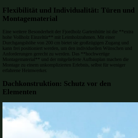
Flexibilität und Individualität: Türen und
Montagematerial
Eine weitere Besonderheit der Fjordholz Gartenhütte ist die **extra
hohe Vollholz Einzeltür** mit Leimholzrahmen. Mit einer
Durchgangshöhe von 200 cm bietet sie großzügigen Zugang und
kann frei positioniert werden, um den individuellen Wünschen und
Anforderungen gerecht zu werden. Das **hochwertige
Montagematerial** und der mitgelieferte Aufbauplan machen die
Montage zu einem unkomplizierten Erlebnis, selbst für weniger
erfahrene Heimwerker.
Dachkonstruktion: Schutz vor den
Elementen