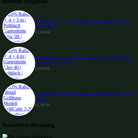
Beliebte Angebote
26% Rabatt ✓ 4 × 3 m | Pultdach Gartenhütte Ezra 5B |
Massivholz
€
2,449.00
26% Rabatt ✓ 4 × 4 m | Gartenhütte Cleo 40 | Pultdach |
modern | Massivholz
€
4,019.00
33% Rabatt ! Metall Grillhaus Modell GrillCube 3,26 m²
Anthraz
€
1,349.00
Kostenlose Beratung