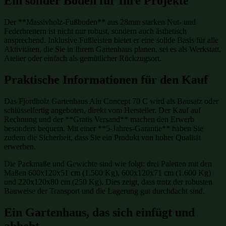
Ein solider Boden für Ihre Projekte
Der **Massivholz-Fußboden** aus 28mm starken Nut- und
Federbrettern ist nicht nur robust, sondern auch ästhetisch
ansprechend. Inklusive Fußleisten bietet er eine solide Basis für alle
Aktivitäten, die Sie in Ihrem Gartenhaus planen, sei es als Werkstatt,
Atelier oder einfach als gemütlicher Rückzugsort.
Praktische Informationen für den Kauf
Das Fjordholz Gartenhaus Alu Concept 70 C wird als Bausatz oder
schlüsselfertig angeboten, direkt vom Hersteller. Der Kauf auf
Rechnung und der **Gratis Versand** machen den Erwerb
besonders bequem. Mit einer **5-Jahres-Garantie** haben Sie
zudem die Sicherheit, dass Sie ein Produkt von hoher Qualität
erwerben.
Die Packmaße und Gewichte sind wie folgt: drei Paletten mit den
Maßen 600x120x51 cm (1.500 Kg), 600x120x71 cm (1.600 Kg)
und 220x120x80 cm (250 Kg). Dies zeigt, dass trotz der robusten
Bauweise der Transport und die Lagerung gut durchdacht sind.
Ein Gartenhaus, das sich einfügt und
abhebt