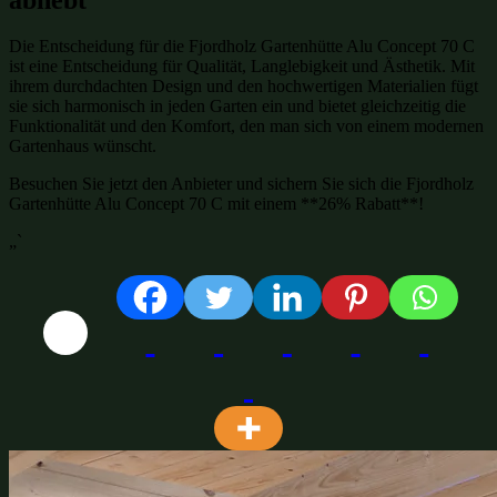
Die Entscheidung für die Fjordholz Gartenhütte Alu Concept 70 C
ist eine Entscheidung für Qualität, Langlebigkeit und Ästhetik. Mit
ihrem durchdachten Design und den hochwertigen Materialien fügt
sie sich harmonisch in jeden Garten ein und bietet gleichzeitig die
Funktionalität und den Komfort, den man sich von einem modernen
Gartenhaus wünscht.
Besuchen Sie jetzt den Anbieter und sichern Sie sich die Fjordholz
Gartenhütte Alu Concept 70 C mit einem **26% Rabatt**!
„`