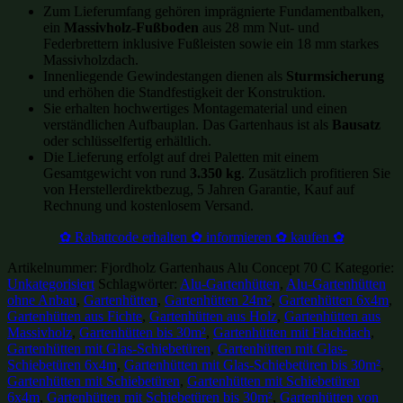
Zum Lieferumfang gehören imprägnierte Fundamentbalken,
ein
Massivholz-Fußboden
aus 28 mm Nut- und
Federbrettern inklusive Fußleisten sowie ein 18 mm starkes
Massivholzdach.
Innenliegende Gewindestangen dienen als
Sturmsicherung
und erhöhen die Standfestigkeit der Konstruktion.
Sie erhalten hochwertiges Montagematerial und einen
verständlichen Aufbauplan. Das Gartenhaus ist als
Bausatz
oder schlüsselfertig erhältlich.
Die Lieferung erfolgt auf drei Paletten mit einem
Gesamtgewicht von rund
3.350 kg
. Zusätzlich profitieren Sie
von Herstellerdirektbezug, 5 Jahren Garantie, Kauf auf
Rechnung und kostenlosem Versand.
✿ Rabattcode erhalten ✿ informieren ✿ kaufen ✿
Artikelnummer:
Fjordholz Gartenhaus Alu Concept 70 C
Kategorie:
Unkategorisiert
Schlagwörter:
Alu-Gartenhütten
,
Alu-Gartenhütten
ohne Anbau
,
Gartenhütten
,
Gartenhütten 24m²
,
Gartenhütten 6x4m
,
Gartenhütten aus Fichte
,
Gartenhütten aus Holz
,
Gartenhütten aus
Massivholz
,
Gartenhütten bis 30m²
,
Gartenhütten mit Flachdach
,
Gartenhütten mit Glas-Schiebetüren
,
Gartenhütten mit Glas-
Schiebetüren 6x4m
,
Gartenhütten mit Glas-Schiebetüren bis 30m²
,
Gartenhütten mit Schiebetüren
,
Gartenhütten mit Schiebetüren
6x4m
,
Gartenhütten mit Schiebetüren bis 30m²
,
Gartenhütten von