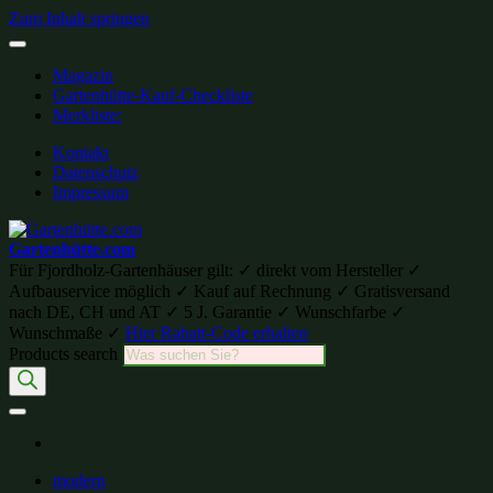
Zum Inhalt springen
Magazin
Gartenhütte-Kauf-Checkliste
Merkliste:
Kontakt
Datenschutz
Impressum
Gartenhütte.com
Für Fjordholz-Gartenhäuser gilt: ✓ direkt vom Hersteller ✓
Aufbauservice möglich ✓ Kauf auf Rechnung ✓ Gratisversand
nach DE, CH und AT ✓ 5 J. Garantie ✓ Wunschfarbe ✓
Wunschmaße ✓
Hier Rabatt-Code erhalten
Products search
modern