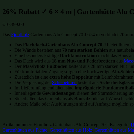
26% Rabatt ✓ 6 × 4 m | Gartenhütte Alu Co
€
10,399.00
Das
Fjordholz
Gartenhaus Alu Concept 70 J 6×4 m verbindet 70-mm-M
Das
Flachdach-Gartenhaus Alu Concept 70 J
bietet Ihnen e
Die Wände bestehen aus
70 mm starken Bohlen
aus naturbela
Eine besonders kräftige
Dachkonstruktion
macht das Haus auc
Das Dach wird aus
18 mm Nut- und Federbrettern
aus
Mass
Der
Massivholz-Fußboden
besteht aus 28 mm starken Nut- und
Für komfortablen Zugang sorgen eine hochwertige
Alu-Schieb
Zusätzlich ist eine
extra hohe Doppeltür
mit Leimholzrahmen
Die Verglasung der
Schiebetüren
besteht aus
Sicherheitsglas
un
Im Lieferumfang enthalten sind
imprägnierte Fundamentbal
Innenliegende
Gewindestangen
dienen der Sturmsicherung und
Sie erhalten das Gartenhaus als
Bausatz
oder auf Wunsch schlüs
Andere Maße oder Ausführungen sind auf Anfrage möglich; spr
Artikelnummer:
Fjordholz Gartenhaus Alu Concept 70 J
Kategorie:
U
Gartenhütten aus Fichte
,
Gartenhütten aus Holz
,
Gartenhütten aus Ma