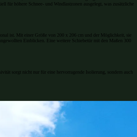
iell für höhere Schnee- und Windlastzonen ausgelegt, was zusätzliche
ional ist. Mit einer Größe von 200 x 206 cm und der Möglichkeit, sie
or ungewollten Einblicken. Eine weitere Schiebetür mit den Maßen 300
ität sorgt nicht nur für eine hervorragende Isolierung, sondern auch