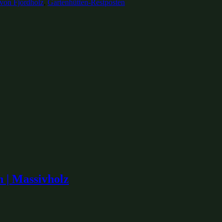
 von Fjordholz
,
Gartenhütten-Restposten
h | Massivholz