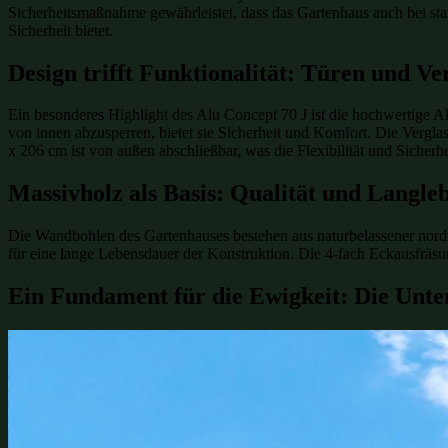
Sicherheitsmaßnahme gewährleistet, dass das Gartenhaus auch bei star
Sicherheit bietet.
Design trifft Funktionalität: Türen und Ve
Ein besonderes Highlight des Alu Concept 70 J ist die hochwertige Al
von innen abzusperren, bietet sie Sicherheit und Komfort. Die Verglas
x 206 cm ist von außen abschließbar, was die Flexibilität und Sicherh
Massivholz als Basis: Qualität und Langleb
Die Wandbohlen des Gartenhauses bestehen aus naturbelassener nord
für eine lange Lebensdauer der Konstruktion. Die 4-fach Eckausfräsun
Ein Fundament für die Ewigkeit: Die Unte