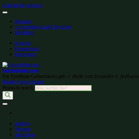
Zum Inhalt springen
Magazin
Gartenhütte-Kauf-Checkliste
Merkliste:
Kontakt
Datenschutz
Impressum
Gartenhütte.com
Für Fjordholz-Gartenhäuser gilt: ✓ direkt vom Hersteller ✓ Aufb
Rabatt-Code erhalten
Products search
modern
Terrasse
mit Anbau