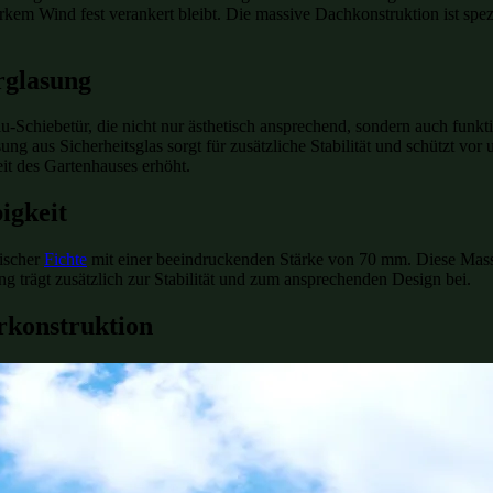
kem Wind fest verankert bleibt. Die massive Dachkonstruktion ist spez
rglasung
u-Schiebetür, die nicht nur ästhetisch ansprechend, sondern auch funkt
ung aus Sicherheitsglas sorgt für zusätzliche Stabilität und schützt v
eit des Gartenhauses erhöht.
igkeit
ischer
Fichte
mit einer beeindruckenden Stärke von 70 mm. Diese Massiv
g trägt zusätzlich zur Stabilität und zum ansprechenden Design bei.
rkonstruktion