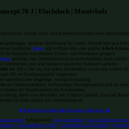
ncept 70 J | Flachdach | Massivholz
assivholz, robuste Dach- und Bodenkonstruktion sowie abschließbar
ine großzügige, moderne Holzlösung für Garten, Freizeit oder geschüt
ssener nordischer
Fichte
und verfügen über eine präzise
4-fach Eckau
h für Regionen mit erhöhten Schnee- und Windlasten geeignet.
ivholz
gefertigt; eine Dacheindeckung ist nicht enthalten, kann jedoch
 Federbrettern und wird inklusive passender Fußleisten geliefert.
etür
mit 300 x 206 cm, von außen abschließbar, sowie eine weitere Alu
 und 200 cm Durchgangshöhe vorgesehen.
d unterstützt eine langlebige, wertige Ausstattung.
ken
als Unterkonstruktion, hochwertiges Montagematerial und ein verst
 erhöhen die Standfestigkeit der Konstruktion.
selfertig, direkt vom Hersteller, mit 5 Jahren Garantie, Kauf auf Rech
echen Sie dafür einfach das Verkaufsteam an.
✿ Rabattcode erhalten ✿ informieren ✿ kaufen ✿
nkategorisiert
Schlagwörter:
Alu-Gartenhütten
,
Alu-Gartenhütten ohn
ssivholz
,
Gartenhütten bis 30m²
,
Gartenhütten mit Flachdach
,
Gartenhü