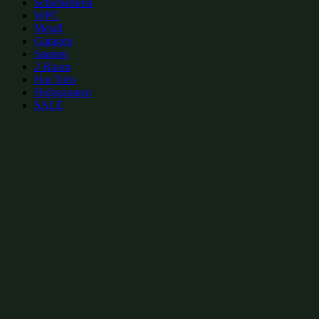
Schiebetüren
WPC
Metall
Garagen
Saunen
2-Raum
Hot Tubs
Holzgaragen
SALE
zur Merkliste hinzufügen
zur Merkliste hinzufügen
Gartenhütten Kategorien:
Gartenhütten mit Glas-Schiebetüren 6x4m
(54)
Gartenhütten mit Flachdach 6x4m
(55
Gartenhütten mit Glas-Schiebetüren
(149)
Gartenhütten mit Flachdach
(238)
Gart
Gartenhütten aus Holz
(1000)
Gartenhütten
(1099)
Gartenhütten von Fjordholz
(
Beliebte Gartenhütten mit Glas-Schiebetüren Größen: