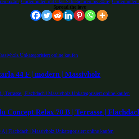
üren 6x4m
,
Gartenhütten mit Glas-Schiebetüren bis 30m²
,
Gartenhütten
Spread the love
arla 44 F | modern | Massivholz
u Concept Relax 70 B | Terrasse | Flachdac