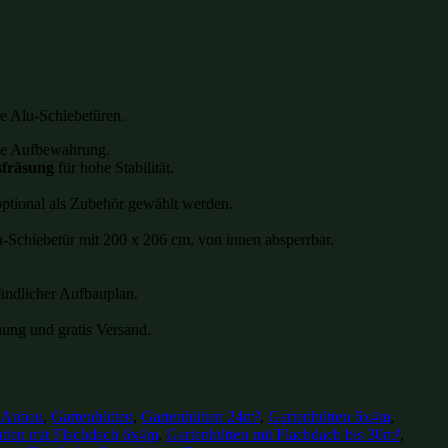
e Alu-Schiebetüren.
zte Aufbewahrung.
sfräsung
für hohe Stabilität.
 optional als Zubehör gewählt werden.
-Schiebetür mit 200 x 206 cm, von innen absperrbar.
ändlicher Aufbauplan.
nung und gratis Versand.
e Anbau
,
Gartenhütten
,
Gartenhütten 24m²
,
Gartenhütten 6x4m
,
tten mit Flachdach 6x4m
,
Gartenhütten mit Flachdach bis 30m²
,