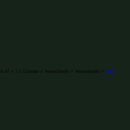
H und AT ✓ 5 J. Garantie ✓ Wunschfarbe ✓ Wunschmaße ✓
Hier