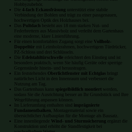
Hobbyzubehör.
Die
4-fach Eckausfräsung
unterstützt eine stabile
Verbindung der Bohlen und trägt zu einer passgenauen,
hochwertigen Optik des Holzhauses bei.
Das
Pultdach
besteht aus 18 mm starken Nut- und
Federbrettern aus Massivholz und verleiht dem Gartenhaus
eine moderne, klare Linienführung.
Für einen komfortablen Zugang sorgt eine
Vollholz-
Doppeltür
mit Leimholzrahmen, hochwertigem Türdrücker,
PZ-Schloss und drei Schlüsseln.
Die
Edelstahltürschwelle
erleichtert den Einstieg und ist
besonders praktisch, wenn Sie häufig Geräte oder sperrige
Gegenstände hinein- und heraustragen.
Ein feststehendes
Oberlichtfenster mit Echtglas
bringt
natürliches Licht in den Innenraum und verbessert die
Nutzung am Tag.
Das Gartenhaus kann
spiegelbildlich montiert
werden,
sodass Sie die Ausrichtung besser an Ihr Grundstück und Ihre
Wegeführung anpassen können.
Im Lieferumfang enthalten sind
imprägnierte
Fundamentbalken
, Montagematerial sowie ein
übersichtlicher Aufbauplan für die Montage als Bausatz.
Eine innenliegende
Wind- und Sturmsicherung
ergänzt die
Konstruktion und erhöht die Standfestigkeit bei
wechselhaftem Wetter.