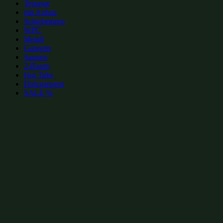
Terrasse
mit Anbau
Schiebetüren
WPC
Metall
Garagen
Saunen
2-Raum
Hot Tubs
Holzgaragen
SALE %
zur Merkliste hinzufügen
zur Merkliste hinzufügen
Gartenhütten Kategorien:
Gartenhütten mit Pultdach 4x4m
(7)
Moderne Gartenhütten 4x4m
(23)
Gartenhütten mit Pultdach bis 20m²
(70)
Gartenhütten 4x4m
(78)
Gartenhütten 16m²
(79)
Moderne Gartenhütten bis 20m²
(114)
Gartenhütten mit Pultdach
(246)
Gartenhütten bis 20m²
(393)