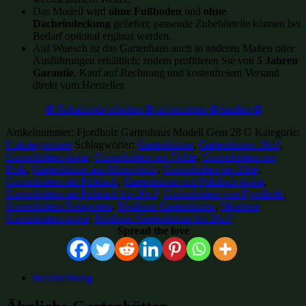
Das Modell wird
ohne Fußboden
und
ohne
Dacheindeckung
geliefert; passende Zubehörteile können bei
Bedarf optional ergänzt werden.
Auf Wunsch ist das Gartenhaus auch in anderen Maßen oder
Ausführungen erhältlich; zudem profitieren Sie von
5 Jahren
Garantie
, Kauf auf Rechnung und kostenfreiem Versand
direkt vom Hersteller.
✿ Rabattcode erhalten ✿ informieren ✿ kaufen ✿
Artikelnummer:
Fjordholz Gartenhaus Modell Gent 28 G
Kategorie:
Unkategorisiert
Schlagwörter:
Gartenhütten
,
Gartenhütten 16m²
,
Gartenhütten 4x4m
,
Gartenhütten aus Fichte
,
Gartenhütten aus
Holz
,
Gartenhütten aus Massivholz
,
Gartenhütten bis 20m²
,
Gartenhütten mit Pultdach
,
Gartenhütten mit Pultdach 4x4m
,
Gartenhütten mit Pultdach bis 20m²
,
Gartenhütten von Fjordholz
,
Gartenhütten-Restposten
,
Moderne Gartenhütten
,
Moderne
Gartenhütten 4x4m
,
Moderne Gartenhütten bis 20m²
Spread the love
Beschreibung