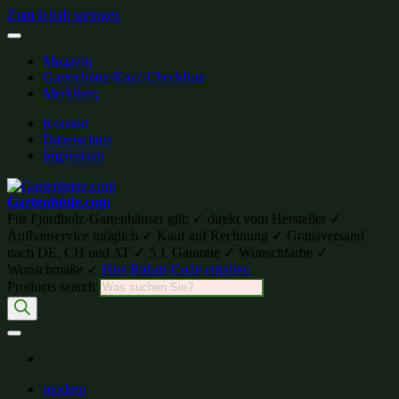
Zum Inhalt springen
Magazin
Gartenhütte-Kauf-Checkliste
Merkliste:
Kontakt
Datenschutz
Impressum
Gartenhütte.com
Für Fjordholz-Gartenhäuser gilt: ✓ direkt vom Hersteller ✓
Aufbauservice möglich ✓ Kauf auf Rechnung ✓ Gratisversand
nach DE, CH und AT ✓ 5 J. Garantie ✓ Wunschfarbe ✓
Wunschmaße ✓
Hier Rabatt-Code erhalten
Products search
modern