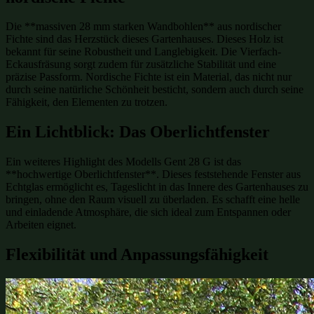
Die **massiven 28 mm starken Wandbohlen** aus nordischer
Fichte sind das Herzstück dieses Gartenhauses. Dieses Holz ist
bekannt für seine Robustheit und Langlebigkeit. Die Vierfach-
Eckausfräsung sorgt zudem für zusätzliche Stabilität und eine
präzise Passform. Nordische Fichte ist ein Material, das nicht nur
durch seine natürliche Schönheit besticht, sondern auch durch seine
Fähigkeit, den Elementen zu trotzen.
Ein Lichtblick: Das Oberlichtfenster
Ein weiteres Highlight des Modells Gent 28 G ist das
**hochwertige Oberlichtfenster**. Dieses feststehende Fenster aus
Echtglas ermöglicht es, Tageslicht in das Innere des Gartenhauses zu
bringen, ohne den Raum visuell zu überladen. Es schafft eine helle
und einladende Atmosphäre, die sich ideal zum Entspannen oder
Arbeiten eignet.
Flexibilität und Anpassungsfähigkeit