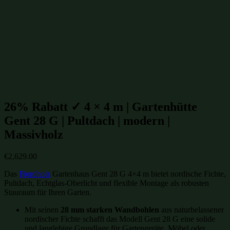
Moderne Gartenhütten
(549)
Gartenhütten aus Massivholz
(802)
Gartenhütten aus Fichte
(955)
Gartenhütten aus Holz
(1000)
Gartenhütten
(1099)
Gartenhütten von Fjordholz
(1099)
Gartenhütten-Restposten
(1485)
Beliebte Gartenhütten mit Pultdach Größen:
26% Rabatt ✓ 4 × 4 m | Gartenhütte
Gent 28 G | Pultdach | modern |
Massivholz
€
2,629.00
Das
Fjordholz
Gartenhaus Gent 28 G 4×4 m bietet nordische Fichte,
Pultdach, Echtglas-Oberlicht und flexible Montage als robusten
Stauraum für Ihren Garten.
Mit seinen
28 mm starken Wandbohlen
aus naturbelassener
nordischer Fichte schafft das Modell Gent 28 G eine solide
und langlebige Grundlage für Gartengeräte, Möbel oder