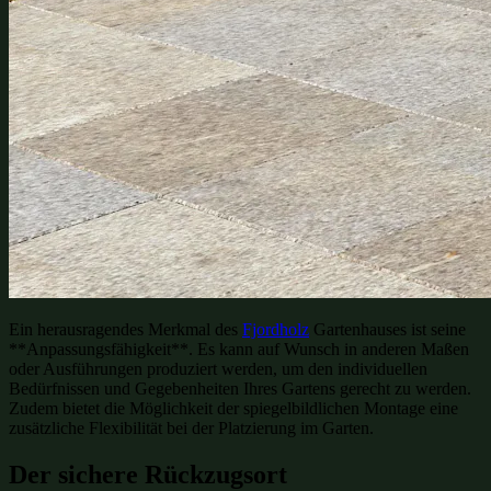
Ein herausragendes Merkmal des
Fjordholz
Gartenhauses ist seine
**Anpassungsfähigkeit**. Es kann auf Wunsch in anderen Maßen
oder Ausführungen produziert werden, um den individuellen
Bedürfnissen und Gegebenheiten Ihres Gartens gerecht zu werden.
Zudem bietet die Möglichkeit der spiegelbildlichen Montage eine
zusätzliche Flexibilität bei der Platzierung im Garten.
Der sichere Rückzugsort