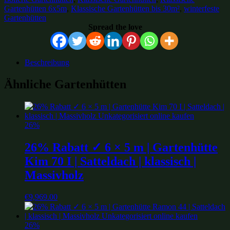
Gartenhütten 6x5m
,
Klassische Gartenhütten bis 30m²
,
winterfeste
Gartenhütten
Spread the love
Beschreibung
Ähnliche Gartenhütten
26%
26% Rabatt ✓ 6 × 5 m | Gartenhütte
Kim 70 I | Satteldach | klassisch |
Massivholz
€
9,969.00
26%