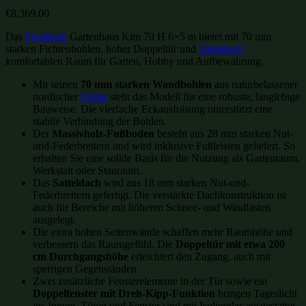
€
8,369.00
Das
Fjordholz
Gartenhaus Kim 70 H 6×5 m bietet mit 70 mm
starken Fichtenbohlen, hoher Doppeltür und
Satteldach
komfortablen Raum für Garten, Hobby und Aufbewahrung.
Mit seinen
70 mm starken Wandbohlen
aus naturbelassener
nordischer
Fichte
steht das Modell für eine robuste, langlebige
Bauweise. Die vierfache Eckausfräsung unterstützt eine
stabile Verbindung der Bohlen.
Der
Massivholz-Fußboden
besteht aus 28 mm starken Nut-
und-Federbrettern und wird inklusive Fußleisten geliefert. So
erhalten Sie eine solide Basis für die Nutzung als Gartenraum,
Werkstatt oder Stauraum.
Das
Satteldach
wird aus 18 mm starken Nut-und-
Federbrettern gefertigt. Die verstärkte Dachkonstruktion ist
auch für Bereiche mit höheren Schnee- und Windlasten
ausgelegt.
Die extra hohen Seitenwände schaffen mehr Raumhöhe und
verbessern das Raumgefühl. Die
Doppeltür mit etwa 200
cm Durchgangshöhe
erleichtert den Zugang, auch mit
sperrigen Gegenständen.
Zwei zusätzliche Fensterelemente in der Tür sowie ein
Doppelfenster mit Dreh-Kipp-Funktion
bringen Tageslicht
ins Innere. Türen und Fenster sind mit Isolierglas ausgestattet.