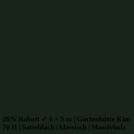
Klassische Gartenhütten 6x5m
(3)
Gartenhütten mit Satteldach 6x5m
(7)
Gartenhütten 30m²
(16)
Gartenhütten 6x5m
(17)
Klassische Gartenhütten bis 30m²
(29)
Gartenhütten mit Satteldach bis 30m²
(55)
Gartenhütten mit Satteldach
(163)
Klassische Gartenhütten
(166)
Gartenhütten bis 30m²
(317)
Gartenhütten mit isoliertem Glas
(650)
isolierte Gartenhütten
(650)
winterfeste Gartenhütten
(650)
Gartenhütten aus Massivholz
(854)
Gartenhütten aus Fichte
(955)
Gartenhütten aus Holz
(1007)
Gartenhütten
(1109)
Gartenhütten von Fjordholz
(1109)
Gartenhütten-Restposten
(1496)
Beliebte Gartenhütten mit Satteldach Größen:
26% Rabatt ✓ 6 × 5 m | Gartenhütte Kim
70 H | Satteldach | klassisch | Massivholz