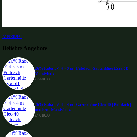
Merkliste:
Beliebte Angebote
26% Rabatt ✓ 4 × 3 m | Pultdach Gartenhütte Ezra 5B |
Massivholz
€
2,449.00
26% Rabatt ✓ 4 × 4 m | Gartenhütte Cleo 40 | Pultdach |
modern | Massivholz
€
4,019.00