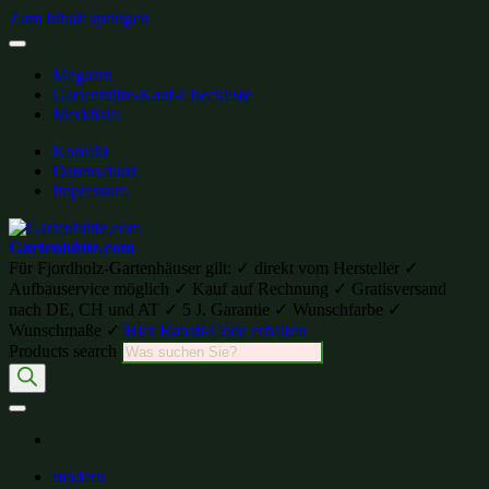
Zum Inhalt springen
Magazin
Gartenhütte-Kauf-Checkliste
Merkliste:
Kontakt
Datenschutz
Impressum
Gartenhütte.com
Für Fjordholz-Gartenhäuser gilt: ✓ direkt vom Hersteller ✓
Aufbauservice möglich ✓ Kauf auf Rechnung ✓ Gratisversand
nach DE, CH und AT ✓ 5 J. Garantie ✓ Wunschfarbe ✓
Wunschmaße ✓
Hier Rabatt-Code erhalten
Products search
modern