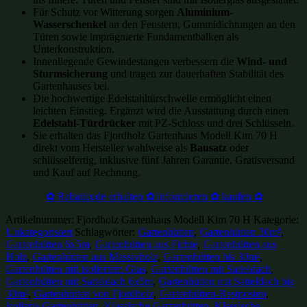
Für Schutz vor Witterung sorgen
Aluminium-
Wasserschenkel
an den Fenstern, Gummidichtungen an den
Türen sowie imprägnierte Fundamentbalken als
Unterkonstruktion.
Innenliegende Gewindestangen verbessern die
Wind- und
Sturmsicherung
und tragen zur dauerhaften Stabilität des
Gartenhauses bei.
Die hochwertige Edelstahltürschwelle ermöglicht einen
leichten Einstieg. Ergänzt wird die Ausstattung durch einen
Edelstahl-Türdrücker
mit PZ-Schloss und drei Schlüsseln.
Sie erhalten das Fjordholz Gartenhaus Modell Kim 70 H
direkt vom Hersteller wahlweise als
Bausatz
oder
schlüsselfertig, inklusive fünf Jahren Garantie, Gratisversand
und Kauf auf Rechnung.
✿ Rabattcode erhalten ✿ informieren ✿ kaufen ✿
Artikelnummer:
Fjordholz Gartenhaus Modell Kim 70 H
Kategorie:
Unkategorisiert
Schlagwörter:
Gartenhütten
,
Gartenhütten 30m²
,
Gartenhütten 6x5m
,
Gartenhütten aus Fichte
,
Gartenhütten aus
Holz
,
Gartenhütten aus Massivholz
,
Gartenhütten bis 30m²
,
Gartenhütten mit isoliertem Glas
,
Gartenhütten mit Satteldach
,
Gartenhütten mit Satteldach 6x5m
,
Gartenhütten mit Satteldach bis
30m²
,
Gartenhütten von Fjordholz
,
Gartenhütten-Restposten
,
isolierte Gartenhütten
,
Klassische Gartenhütten
,
Klassische