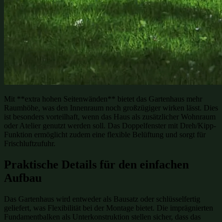
Mit **extra hohen Seitenwänden** bietet das Gartenhaus mehr
Raumhöhe, was den Innenraum noch großzügiger wirken lässt. Dies
ist besonders vorteilhaft, wenn das Haus als zusätzlicher Wohnraum
oder Atelier genutzt werden soll. Das Doppelfenster mit Dreh/Kipp-
Funktion ermöglicht zudem eine flexible Belüftung und sorgt für
Frischluftzufuhr.
Praktische Details für den einfachen
Aufbau
Das Gartenhaus wird entweder als Bausatz oder schlüsselfertig
geliefert, was Flexibilität bei der Montage bietet. Die imprägnierten
Fundamentbalken als Unterkonstruktion stellen sicher, dass das